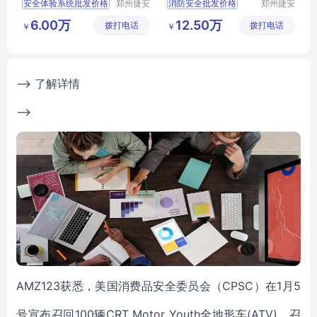
安全体验系统批发价格
郑州捷安
消防安全批发价格
郑州捷安
高科股份
高科股份
安全体验系统供应厂家直销
消防安全供应厂家直销
6.00万
12.50万
拨打电话
有限公司
拨打电话
有限公司
￥
￥
安全体验系统行情报价
消防安全行情报价
安全体验系统供求信息
消防安全供求信息
--> 了解详情
-->
AMZ123获悉，美国消费品安全委员会（CPSC）在1月5
号宣布召回100辆CRT Motor Youth全地形车(ATV)。召