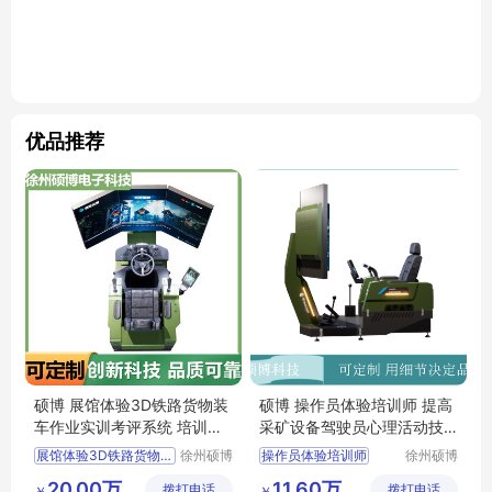
优品推荐
硕博 展馆体验3D铁路货物装
硕博 操作员体验培训师 提高
车作业实训考评系统 培训考
采矿设备驾驶员心理活动技
核仿真软件
能培训平台
展馆体验3D铁路货物装车作业实训考评系统
徐州硕博
操作员体验培训师
徐州硕博
电子科技
电子科技
3D铁路货物装车作业实训考评系统
采矿设备驾驶培训
20.00万
11.60万
拨打电话
有限公司
拨打电话
有限公司
￥
￥