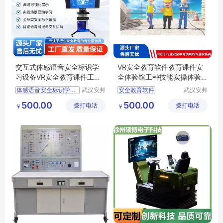
交互式体感语音安全标识学
VR安全教育软件教育课件安
习设备VR安全教育课件工地
全体验馆工种技能实操体验
安全培训
三维动画课件
体感语音安全标识学习设备
武汉安邦
安全教育软件
武汉安邦
致远科技
致远科技
安全教育课件
500.00
500.00
拨打电话
有限公司
拨打电话
有限公司
￥
￥