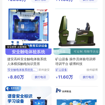
培训考核仿真软件
采矿设备操作培训
驾驶模拟器
捷安高科安全触电体验系统
矿山设备 操作员体验培训师
人体模拟触电知识竞答
培训平台 硕博科技
安全触电体验系统批发价格
郑州捷安
矿山设备
徐州硕博
高科股份
电子科技
安全触电体验系统供应厂家直销
操作员体验培训师
8.80万
11.60万
拨打电话
有限公司
拨打电话
有限公司
￥
￥
安全触电体验系统行情报价
培训平台
安全触电体验系统供求信息
矿山设备培训