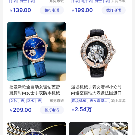
手表
男士手表
东莞市诚
手表
电子表
男士手表
东莞市诚
敬五金钟
敬五金钟
运动手表
防水手表
女士手表
运动手表
139.00
199.00
拨打电话
表有限公
拨打电话
表有限公
￥
￥
电子表
司
司
批发新款全自动女镶钻芭蕾
迦堤机械手表女奢华小众时
跳舞时尚女士手表防水机械
尚镂空镶钻大表盘法国进口
表现货
品牌礼物
女款手表
防水手表
东莞市诚
迦堤机械手表女奢华小众时
颍上星源
敬五金钟
科技发展
手表批发
机械手表
2.54万
299.00
￥
拨打电话
表有限公
有限公司
￥
镶钻手表
司