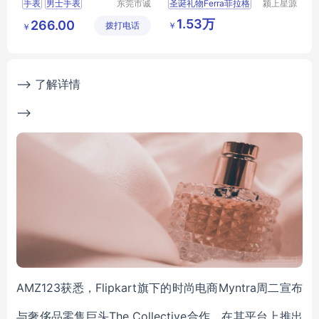
手表
男士手表
东莞市诚
圣诞礼物Ferra菲拉格
颍上星源
敬五金钟
科技发展
运动手表
防水手表
1.53万
266.00
￥
拨打电话
表有限公
有限公司
￥
电子表
司
--> 了解详情
-->
AMZ123获悉，Flipkart旗下的时尚电商Myntra周二宣布
与奢侈品零售巨头The Collective合作，在其平台上推出