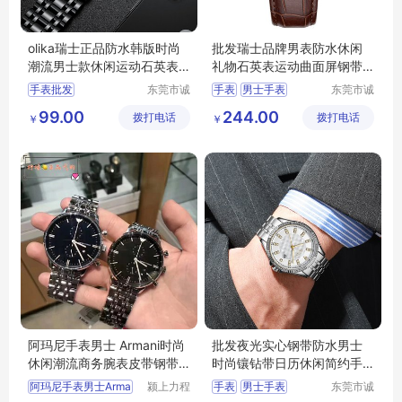
olika瑞士正品防水韩版时尚
批发瑞士品牌男表防水休闲
潮流男士款休闲运动石英表
礼物石英表运动曲面屏钢带
手表批发
男士手表定制
手表批发
东莞市诚
手表
男士手表
东莞市诚
敬五金钟
敬五金钟
男士手表批发
运动手表
防水手表
99.00
244.00
拨打电话
表有限公
拨打电话
表有限公
￥
￥
运动手表批发
电子表
司
司
防水手表批发
电子表批发
阿玛尼手表男士 Armani时尚
批发夜光实心钢带防水男士
休闲潮流商务腕表皮带钢带
时尚镶钻带日历休闲简约手
防水石英表
表男
阿玛尼手表男士Arma
颍上力程
手表
男士手表
东莞市诚
仪器设备
敬五金钟