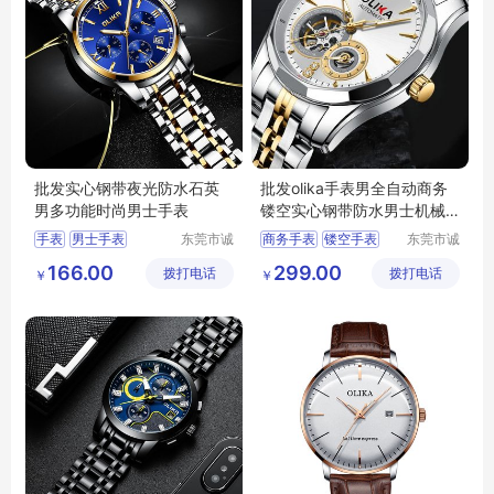
批发实心钢带夜光防水石英
批发olika手表男全自动商务
男多功能时尚男士手表
镂空实心钢带防水男士机械
表
手表
男士手表
东莞市诚
商务手表
镂空手表
东莞市诚
敬五金钟
敬五金钟
运动手表
防水手表
防水手表
机械手表
166.00
299.00
拨打电话
表有限公
拨打电话
表有限公
￥
￥
电子表
手表批发
司
司