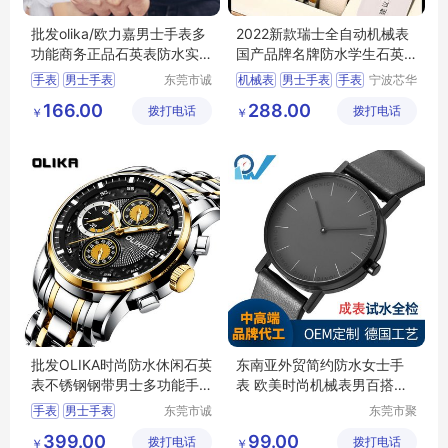
批发olika/欧力嘉男士手表多
2022新款瑞士全自动机械表
功能商务正品石英表防水实
国产品牌名牌防水学生石英
心钢带腕表
男士手表
手表
男士手表
东莞市诚
机械表
男士手表
手表
宁波芯华
敬五金钟
科教设备
运动手表
防水手表
166.00
288.00
拨打电话
表有限公
拨打电话
有限公司
￥
￥
电子表
司
批发OLIKA时尚防水休闲石英
东南亚外贸简约防水女士手
表不锈钢钢带男士多功能手
表 欧美时尚机械表男百搭学
表现货
生情侣
手表
男士手表
东莞市诚
东莞市聚
敬五金钟
年轮表业
运动手表
防水手表
399.00
99.00
拨打电话
表有限公
拨打电话
有限公司
￥
￥
电子表