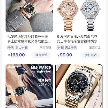
批发跨境新款品牌商务手表
批发时尚女表示爱告白气球
男士防水钢带夜光多功能全
女士手表轻奢复古镶钻防水
自动石英表男
钢带石英腕表
手表
男士手表
东莞市诚
手表
男士手表
东莞市诚
敬五金钟
敬五金钟
运动手表
防水手表
运动手表
防水手表
166.00
99.00
拨打电话
表有限公
拨打电话
表有限公
￥
￥
电子表
电子表
司
司