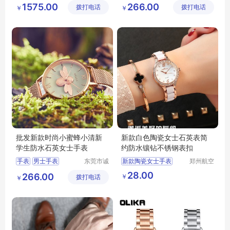
运动手表
防水手表
1575.00
266.00
拨打电话
有限公司
拨打电话
表有限公
￥
￥
电子表
司
批发新款时尚小蜜蜂小清新
新款白色陶瓷女士石英表简
学生防水石英女士手表
约防水镶钻不锈钢表扣
手表
男士手表
东莞市诚
新款陶瓷女士手表
郑州航空
敬五金钟
港区芙乐
运动手表
防水手表
石英表简约防水镶钻手表女批发
28.00
266.00
￥
拨打电话
表有限公
鑫日用百
￥
电子表
司
货店