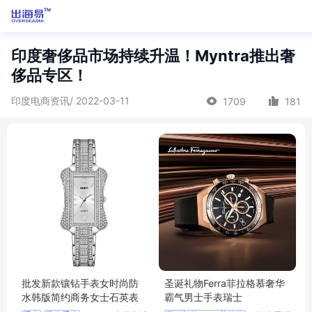
印度奢侈品市场持续升温！Myntra推出奢
侈品专区！
印度电商资讯/ 2022-03-11
1709
181
批发新款镶钻手表女时尚防
圣诞礼物Ferra菲拉格慕奢华
水韩版简约商务女士石英表
霸气男士手表瑞士