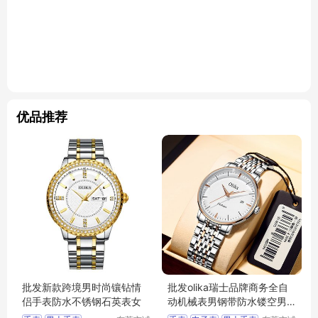
优品推荐
批发新款跨境男时尚镶钻情
批发olika瑞士品牌商务全自
侣手表防水不锈钢石英表女
动机械表男钢带防水镂空男
士机械手表