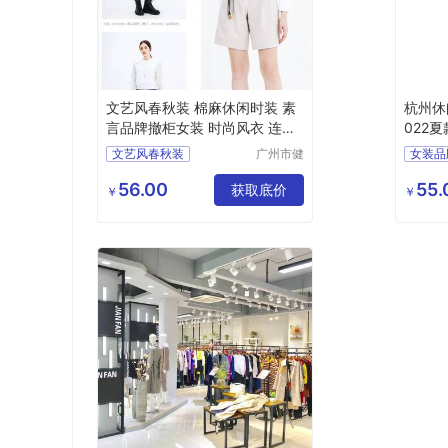
文艺风春秋装 棉麻休闲时装 素
杭州休
言品牌撤柜女装 时尚风衣 连衣
022
裙走份
货库存
文艺风春秋装
广州市健
女装品
凡服饰有
棉麻休闲时装
夏款棉
限公司
56.00
55.
素言品牌撤柜女装
获取底价
杭州休
￥
￥
时尚风衣
连衣裙