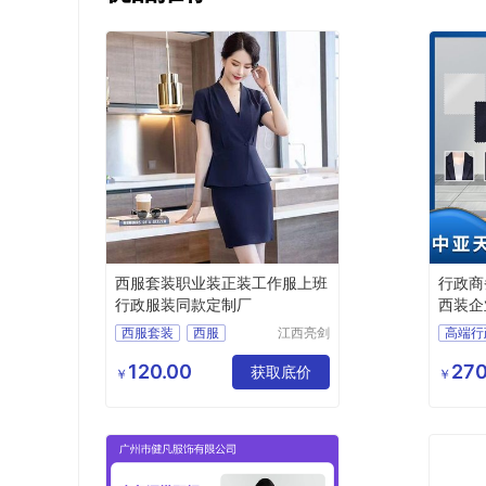
西服套装职业装正装工作服上班
行政商
行政服装同款定制厂
西装企
西服套装
西服
江西亮剑
高端行
服饰有限
职业装
行政服装
行政商
公司
120.00
270
服装定制
获取底价
商务女
￥
￥
职业装
西服定