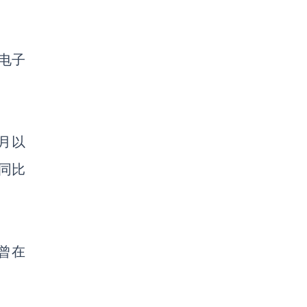
电子
2月以
格同比
曾在