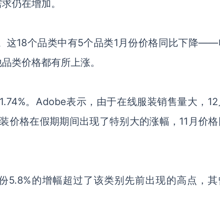
需求仍在增加。
。
这
18个品类中有5个品类1月份价格同比下降——
他品类价格
都有所
上涨。
跌1.74%。Adobe表示，由于在线服装销售量大，1
服装价格在假期期间出现了特别大的涨幅
，
11月价
月份5.8%的增幅超过了该类别先前
出现
的
高点，
其
。