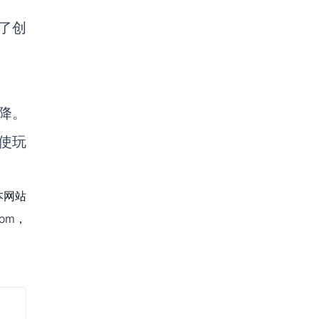
现了创
降。
使
玩
本网站
om，