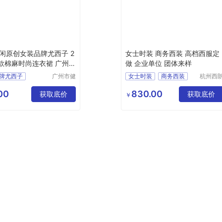
闲原创女装品牌尤西子 2
女士时装 商务西装 高档西服定
夏款棉麻时尚连衣裙 广州尾
做 企业单位 团体来样
牌尤西子
广州市健
女士时装
商务西装
杭州西
凡服饰有
服饰科
麻时尚连衣裙
高档西服定做
限公司
有限公
00
830.00
闲原创
获取底价
团体女士时装
获取底价
￥
团体工作服定做