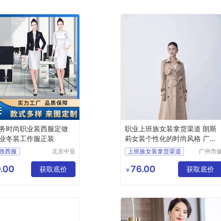
务时尚职业装西服定做
职业上班族女装拿货渠道 朗斯
业冬装工作服正装
莉女装个性化的时尚风格 广州
服装市场
政西服
北京中亚
上班族女装拿货渠道
广州市
天商贸有
凡服饰
务女士职业套装
女装个性化的时尚风格
限公司
限公司
.00
76.00
士职业套装
获取底价
广州服装市场
获取底价
￥
正装
做厂家