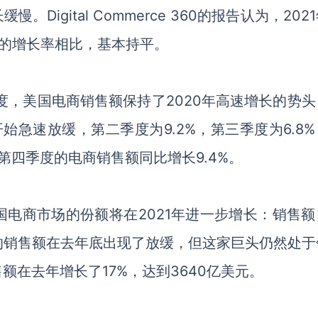
长缓慢。
Digital Commerce 360的报告认为，
202
的增长率
相比，基本持平
。
季度，美国电商销售额保持了2020年高速增长的势
开始急速放缓，
第二季度为
9.2%，第三季度为6.8%
第四季度的电商
销售额
同比增长
9.4%。
国
电商
市场的份额将在
2021年进一步增长
：
销售额
的销售额在去年底
出现了
放缓，但这家巨头仍然处于
售额
在
去年增长了
17%，达到3640亿美元。