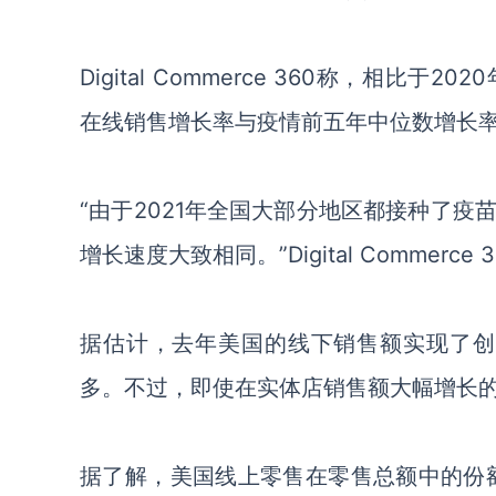
Digital Commerce 360称，相比于202
在线销售增长率与
疫情
前五年中位数增长
“由于2021年全国大部分地区都接种了
增长速度大致相同。
”
Digital Commerce 
据估计，去年
美国的
线下销售额
实现了
创
多。
不过，
即使
在
实体店
销售额大幅增长
据了解
，
美国线上
零售
在零售
总额中的份