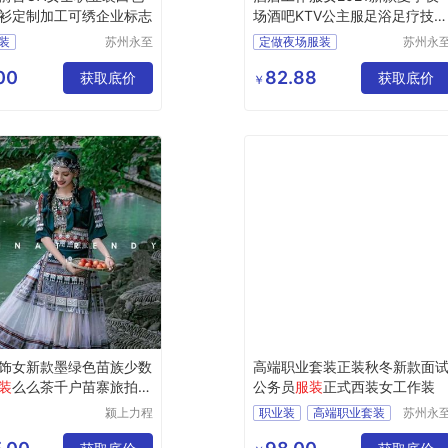
衫定制加工可绣企业标志
场酒吧KTV公主服足浴足疗技
服套装
装
苏州永至
定做夜场服装
苏州永
诚服饰有
诚服饰
作服装
南昌哪有做夜场的服装
限公司
限公司
00
82.88
衬衫
获取底价
KTV服装
小姐服装
获取底价
￥
台服装
吉姆萨斯
台服装
饰女新款墨绿色苗族少数
高端职业套装正装秋冬新款面
装
么么茶千户苗寨旅拍整
公务员
服装
正式西装女工作装
颍上力程
职业装
高端职业套装
苏州永
仪器设备
诚服饰
面试公务员服装
有限公司
限公司