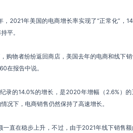
0年，
2021年
美国的
电商
增长率
实现了
“正常化”，1
率持平。
疫苗，购物者纷纷返回商店，美国去年的
电商
和线下
销
360
在报告中说。
纪录的
14.0%
的增长
，是
2020年增幅
（
2.6%
）
的
的情况下
，
电商
销售仍
然保持了高速
增长。
额一直在稳步上升，
不过，由于
2021年
线下销售额