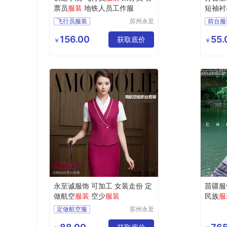
票员
服装
地铁人员工作服
短袖衬
飞行员服装
苏州永至
前台服
诚服饰有
售票员服装
文员工
限公司
156.00
55.
地铁人员工作服
获取底价
女士白
￥
￥
地铁人员工
物业前
铁道学院服装
银行前
永至诚服饰 可加工 女装走份 定
苗疆服
做航空
服装
空少
服装
民族
服
套
定做航空服
苏州永至
诚服饰有
南方航空服定做
限公司