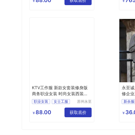
88.00
765
东方航空服定做
获取底价
￥
￥
西南航空服定做
定做空姐服装
KTV工作服 新款女套装修身版
永至诚
商务职业女装 时尚女装西装外
修企业
套
绣
职业女装
女士工服
苏州永至
新余服
诚服饰有
夏季职业装
限公司
88.00
36.
夏季工作服
获取底价
￥
￥