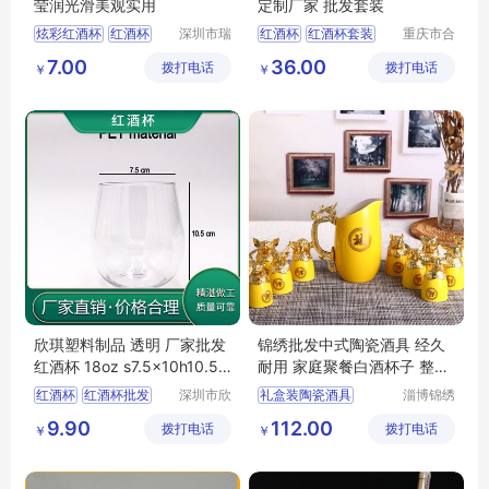
莹润光滑美观实用
定制厂家 批发套装
炫彩红酒杯
红酒杯
深圳市瑞
红酒杯
红酒杯套装
重庆市合
信玻璃制
川区金星
高脚杯
酒杯
彩色酒杯
红酒杯套装定制
7.00
36.00
拨打电话
品有限公
拨打电话
玻璃制品
￥
￥
司
有限公司
欣琪塑料制品 透明 厂家批发
锦绣批发中式陶瓷酒具 经久
红酒杯 18oz s7.5x10h10.5 7
耐用 家庭聚餐白酒杯子 整套
5g
组合
红酒杯
红酒杯批发
深圳市欣
礼盒装陶瓷酒具
淄博锦绣
琪塑料制
陶瓷有限
红酒杯厂家
酒杯
易清洗陶瓷酒具
9.90
112.00
拨打电话
品有限公
拨打电话
公司
￥
￥
酒杯厂家
陶瓷酒具套装
司
陶瓷酒具
简约陶瓷酒具