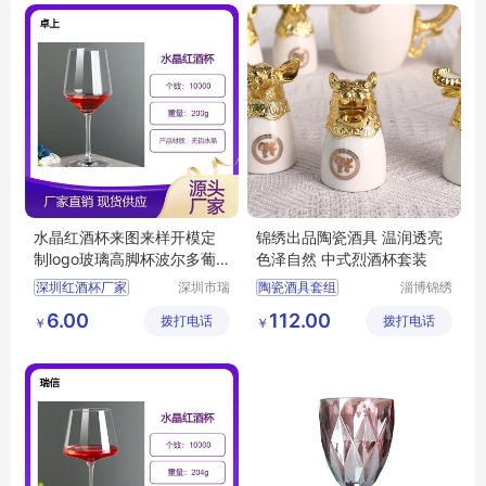
简约陶瓷酒具
水晶红酒杯来图来样开模定
锦绣出品陶瓷酒具 温润透亮
制logo玻璃高脚杯波尔多葡
色泽自然 中式烈酒杯套装
萄酒杯
深圳红酒杯厂家
深圳市瑞
陶瓷酒具套组
淄博锦绣
信玻璃制
陶瓷有限
红酒杯厂家
羊脂白玉陶瓷酒具
6.00
112.00
拨打电话
品有限公
拨打电话
公司
￥
￥
红酒杯定制
红酒杯
简约陶瓷酒具
司
高脚杯
陶瓷酒具套装
中式陶瓷酒具