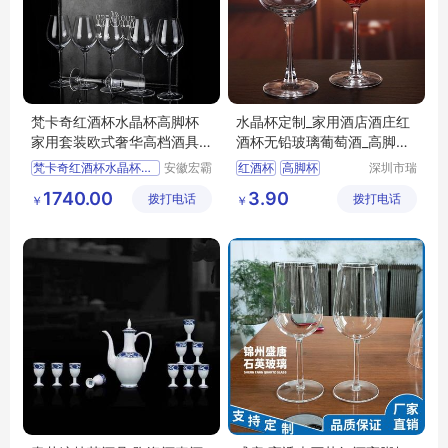
梵卡奇红酒杯水晶杯高脚杯
水晶杯定制_家用酒店酒庄红
家用套装欧式奢华高档酒具
酒杯无铅玻璃葡萄酒_高脚杯
波尔多手工杯
玻璃杯制品
梵卡奇红酒杯水晶杯高脚杯
安徽宏霸
红酒杯
高脚杯
深圳市瑞
机械设备
信玻璃制
无铅玻璃杯
酒具
1740.00
3.90
拨打电话
有限公司
拨打电话
品有限公
￥
￥
司