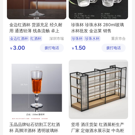
金边红酒杯 货源充足 经久耐
珍珠杯 珍珠水杯 280ml玻璃
用 通透轻薄 线条流畅 卓上
水杯批发 金达莱 销售
金边红酒杯
红酒杯
深圳市瑞
珍珠杯
珍珠水杯
重庆市合
信玻璃制
川区金星
红酒杯礼品
葡萄酒杯
280ml玻璃水杯批发
3.00
1.50
拨打电话
品有限公
拨打电话
玻璃制品
￥
￥
波尔多红酒杯
司
有限公司
玉晶品牌钻石切割工艺红酒
坚塔 酒庄货架 红酒展柜生产
杯 高脚洋酒杯 透明玻璃杯
厂家 定做酒水展示架 中岛柜