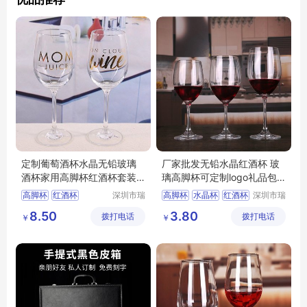
定制葡萄酒杯水晶无铅玻璃
厂家批发无铅水晶红酒杯 玻
酒杯家用高脚杯红酒杯套装
璃高脚杯可定制logo礼品包
礼盒
装
高脚杯
红酒杯
深圳市瑞
高脚杯
水晶杯
红酒杯
深圳市瑞
信玻璃制
信玻璃制
葡萄酒杯
酒具
水晶杯
葡萄酒杯
玻璃红酒杯
8.50
3.80
拨打电话
品有限公
拨打电话
品有限公
￥
￥
司
司