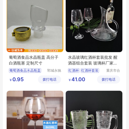
葡萄酒食品水晶瓶盖 高分子
水晶玻璃红酒杯套装批发 醒
白酒瓶塞 定制尺寸
酒器组合套装 玻璃杯厂家直
供
葡萄酒食品水晶瓶盖
郓城永驰
红酒杯
红酒杯套装
重庆市合
包装有限
川区金星
高分子白酒瓶塞
玻璃红酒杯
0.95
41.00
拨打电话
公司
拨打电话
玻璃制品
￥
￥
有限公司