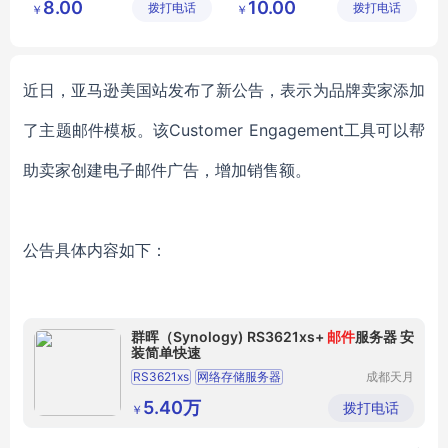
8.00
10.00
拨打电话
品有限公
拨打电话
品有限公
￥
￥
竖条水壶
水壶
司
司
近日，亚马逊美国站发布了新公告，表示为品牌卖家添加
了主题邮件模板。该
Customer Engagement工具可以帮
助卖家创建电子邮件广告，增加销售额。
公告具体内容如下：
群晖（Synology) RS3621xs+
邮件
服务器 安
装简单快速
RS3621xs
网络存储服务器
成都天月
星晨科技
企业级NAS服务器
邮件服务器
2U机架式
有限公司
5.40万
拨打电话
￥