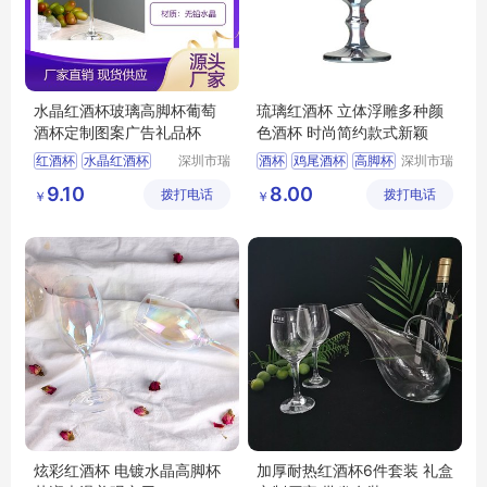
水晶红酒杯玻璃高脚杯葡萄
琉璃红酒杯 立体浮雕多种颜
酒杯定制图案广告礼品杯
色酒杯 时尚简约款式新颖
红酒杯
水晶红酒杯
深圳市瑞
酒杯
鸡尾酒杯
高脚杯
深圳市瑞
信玻璃制
信玻璃制
高档红酒杯
高脚杯
大度酒杯
红酒杯
9.10
8.00
拨打电话
品有限公
拨打电话
品有限公
￥
￥
红酒杯定制
司
司
炫彩红酒杯 电镀水晶高脚杯
加厚耐热红酒杯6件套装 礼盒