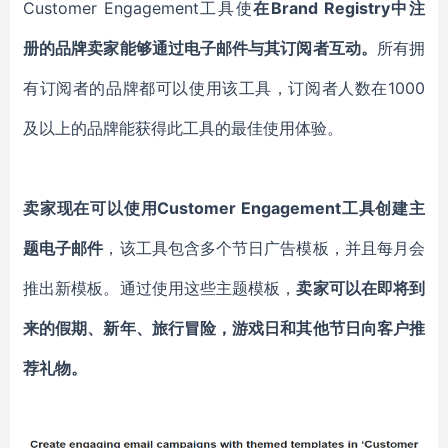
Customer Engagement工具使
在
Brand Registry中注
册的品牌
卖家
能够通过电子邮件与
其订阅者
互动
。
所有拥
有
订阅者
的品牌都可以使用
该
工具
，
订阅者人数在
1000
及以上
的品牌
能获得此工具的最佳使用体验
。
卖家
现在可以
使用
Customer Engagement工具创建主
题电子邮件
，该工具包含
多个节日
广告模板
，
并且
每月
会
推出
新模板
。
通过
使用这些主题模板，
卖家
可以
在
即将到
来的假期、新年、旅行冒险
，
游戏日和其他
节日向客户
推
荐礼物。