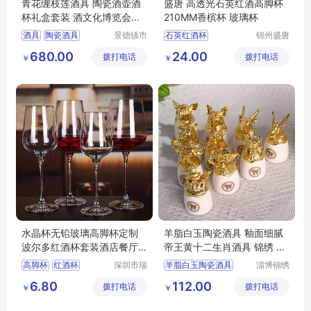
青花缠枝莲酒具 陶瓷酒壶酒
盛唐 高透光石英红酒高脚杯
杯礼盒套装 酒文化博览会展
210MM香槟杯 玻璃杯
品
酒具
陶瓷酒具
景德镇市
石英红酒杯
锦州盛唐
合元陶瓷
石英玻璃
陶瓷酒壶
陶瓷酒杯
石英高脚杯
680.00
24.00
拨打电话
有限公司
拨打电话
有限公司
￥
￥
青花酒具
石英玻璃杯
高脚杯
红酒杯厂家
水晶杯无铅玻璃高脚杯定制
羊脂白玉陶瓷酒具 釉面细腻
波尔多红酒杯套装酒店餐厅
帝王黄十二生肖酒具 锦绣 温
葡萄酒杯
酒器
高脚杯
红酒杯
深圳市瑞
羊脂白玉陶瓷酒具
淄博锦绣
信玻璃制
陶瓷有限
葡萄酒杯
酒具
中式陶瓷酒具
6.80
112.00
拨打电话
品有限公
拨打电话
公司
￥
￥
陶瓷酒具套装
司
陶瓷酒具