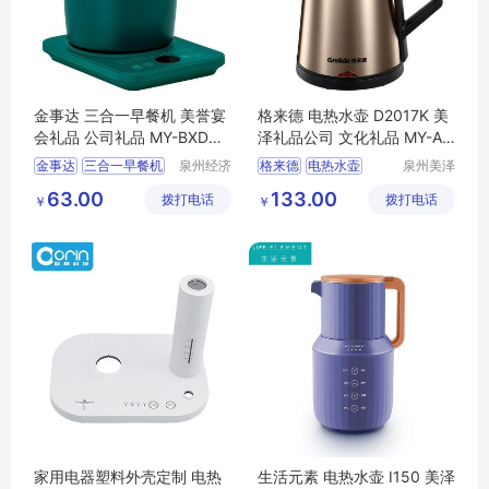
金事达 三合一早餐机 美誉宴
格来德 电热水壶 D2017K 美
会礼品 公司礼品 MY-BXDQ-
泽礼品公司 文化礼品 MY-AY
L5-15
KJ-L5-15
金事达
三合一早餐机
泉州经济
格来德
电热水壶
泉州美泽
技术开发
贸易有限
美誉
宴会礼品
MY
D2017K
文化礼品
63.00
133.00
拨打电话
区美誉商
拨打电话
公司
￥
￥
BXDQ
L5
15
MY
AYKJ
L5
15
贸有限公
司
家用电器塑料外壳定制 电热
生活元素 电热水壶 I150 美泽