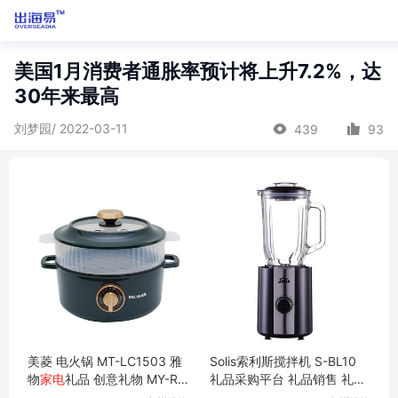
美国1月消费者通胀率预计将上升7.2%，达
30年来最高
刘梦园/ 2022-03-11
439
93
美菱 电火锅 MT-LC1503 雅
Solis索利斯搅拌机 S-BL10
物
家电
礼品 创意礼物 MY-RX
礼品采购平台 礼品销售 礼品
SY-L5-04
MY-BKSLS-L8-24