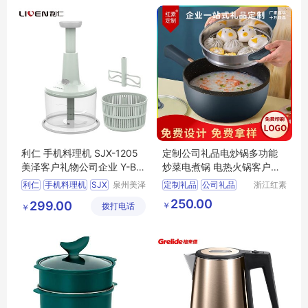
利仁 手机料理机 SJX-1205
定制公司礼品电炒锅多功能
美泽客户礼物公司企业 Y-BH
炒菜电煮锅 电热火锅客户礼
LR-(T)-55
品企业送礼
利仁
手机料理机
SJX
泉州美泽
定制礼品
公司礼品
浙江红素
贸易有限
实业有限
1205
电炒锅
客户礼品
250.00
299.00
￥
拨打电话
公司
公司
￥
客户礼物公司企业
MY
企业送礼
BHLR
T
55