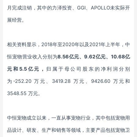
月完成注销
，
其中
的
力泽投资、
GGI、APOLLO未实际开
展经营
。
相关资料显示，
2018年至2020年以及2021年上半年，
中
恒宠物
营业收入分别为
8.56亿
元、
9.
62亿
元、
10.
6
8
亿
元和
5.
5亿
元，
归属于母公司股东的净利润分别
为
-252.20 万元、3419.28 万元、9426.60 万元和
3548.55 万元
。
中恒宠物
成立以来，
一直从事
宠物行业，
其中包括
宠物用
品设计、研发、生产和销售
等领域
，主要产品包括宠物卫