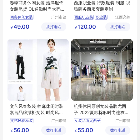
春季商务休闲女装 浩洋服饰
西服职业装 行政服装 制服 职
女装尾货 OL通勤时尚大码女
场商务西服套装定制
装货源供应
商务休闲女装
广州市健
西服职业装
职业装
江西亮剑
凡服饰有
服饰有限
浩洋服饰
大码女装
西服
行政服装
制服
49.00
120.00
拨打电话
限公司
拨打电话
公司
￥
￥
文艺风春秋装 棉麻休闲时装
杭州休闲原创女装品牌尤西
素言品牌撤柜女装 时尚风衣
子 2022夏款棉麻时尚连衣裙
连衣裙走份
广州尾货库存
文艺风春秋装
广州市健
女装品牌尤西子
广州市健
凡服饰有
凡服饰有
棉麻休闲时装
夏款棉麻时尚连衣裙
56.00
55.00
拨打电话
限公司
拨打电话
限公司
￥
￥
素言品牌撤柜女装
杭州休闲原创
时尚风衣
连衣裙