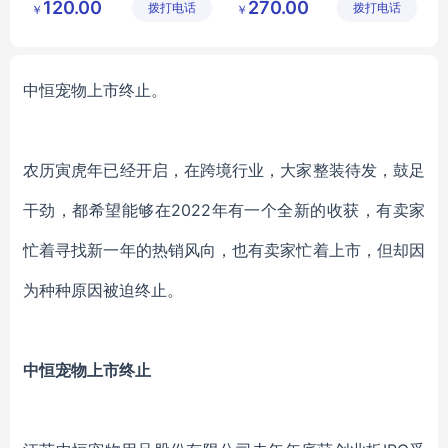
120.00
270.00
拨打电话
公司
拨打电话
限公司
￥
￥
商务女士职业套装
职业装正装
西服定做厂家
中恒宠物
上市
终止。
农历寅虎年已经开启，在跨境行业，大家整装待发，鼓足
干劲，都希望能够在
2022年有一个全新的收获，有卖家
忙着寻找新一年的热销风向，也有卖家忙着上市，但却因
为种种原因被迫终止。
中恒宠物
上市
终止