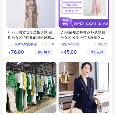
职业上班族女装拿货渠道 朗
DT蒂缇夏装尾货商务通勤职
斯莉女装个性化的时尚风格
场女装 欧美潮范大板型休闲
广州服装市场
风
上班族女装拿货渠道
广州市健
尾货专柜货源
广州市健
凡服饰有
凡服饰有
女装个性化的时尚风格
摩登时尚潮牌女装
76.00
45.00
拨打电话
限公司
拨打电话
限公司
￥
￥
广州服装市场
商务通勤职场女装
品牌女装尾货
女装