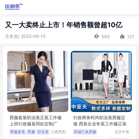
又一大卖终止上市！年销售额曾超10亿
王冬杰/ 2023-09-15
593
121
西服套装职业装正装工作服
行政商务时尚职业装西服定
上班行政服装同款定制厂
做 西装企业冬装工作服正装
西服套装
西服
职业装
江西亮剑
高端行政西服
北京中亚
服饰有限
天商贸有
行政服装
服装定制
行政商务女士职业套装