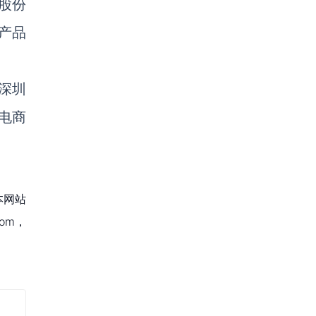
股份
等产品
司深圳
电商
本网站
om，