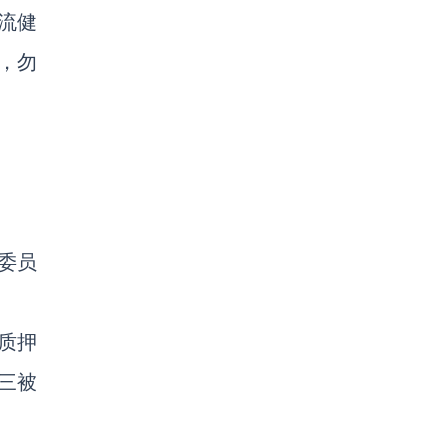
流健
，勿
委员
质押
三被