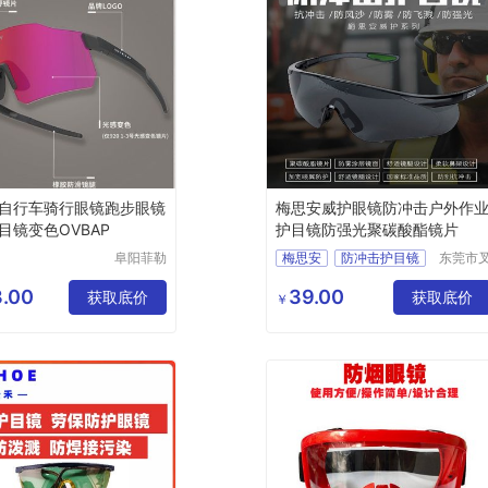
自行车骑行眼镜跑步眼镜
梅思安威护眼镜防冲击户外作
目镜变色OVBAP
护目镜防强光聚碳酸酯镜片
阜阳菲勒
梅思安
防冲击护目镜
东莞市
科技有限
车管家
工业工地眼镜
公司
络科技
.00
39.00
获取底价
威护眼镜
获取底价
￥
限公司