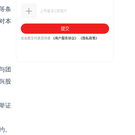
等条
对本
与团
兴股
举证
约。