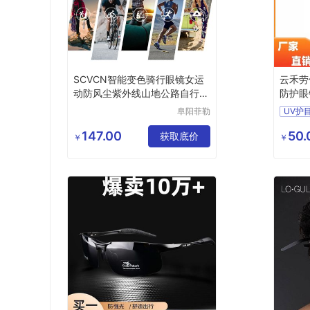
SCVCN智能变色骑行眼镜女运
云禾劳
动防风尘紫外线山地公路自行车
防护眼
眼镜男
阜阳菲勒
UV护
科技有限
激光焊
公司
147.00
50.
获取底价
防护眼
￥
￥