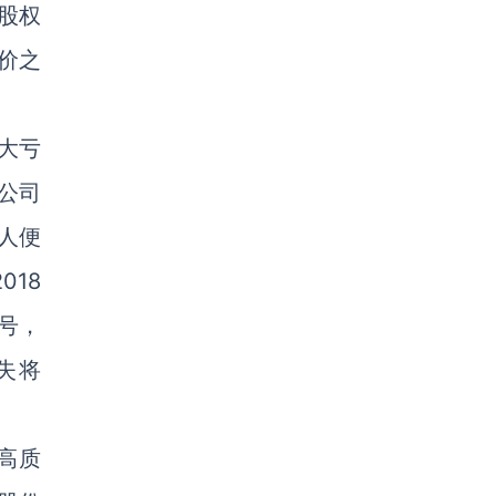
股权
价之
重大亏
向公司
人便
18
号，
失将
高质