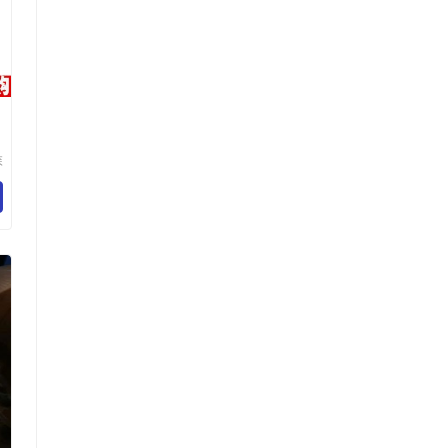
森
防
厂