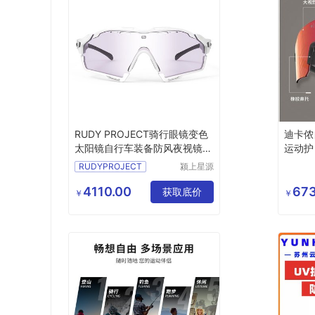
RUDY PROJECT骑行眼镜变色
迪卡侬
太阳镜自行车装备防风夜视镜男
运动护
CUTLINE
RUDYPROJECT
颍上星源
科技发展
有限公司
4110.00
673
获取底价
￥
￥