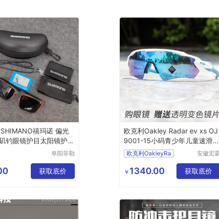
SHIMANO禧玛诺 偏光
欧克利Oakley Radar ev xs OJ
矶钓眼镜护目太阳镜护眼
9001-15小码青少年儿童速滑
行眼镜
阜阳菲勒
欧克利OakleyRa
安徽宏
科技有限
机械设
公司
有限公
00
1340.00
获取底价
获取底价
￥