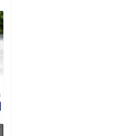
骑
霸
备
司