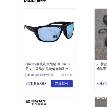
Oakley欧克利太阳镜OO9416
23新款
男女户外防护墨镜偏光炫彩水上
镜路亚
运动眼镜
骑行
Oakley欧克利太阳镜
颍上力程
仪器设备
有限公司
2085.00
97.
获取底价
￥
￥