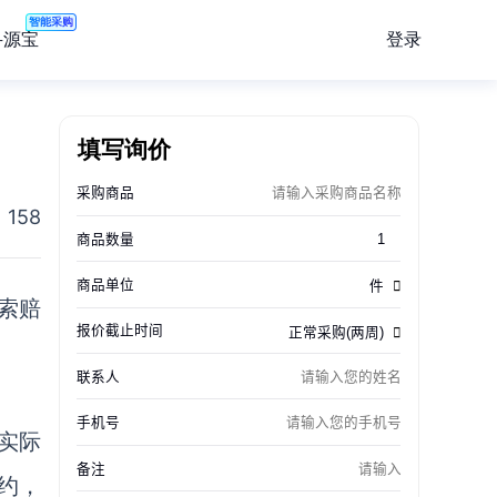
智能采购
登录
寻源宝
填写询价
158
索赔
实际
约，