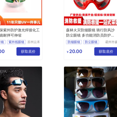
保紫外防护激光焊接化工
森林火灾防烟眼镜 骑行防风沙
镜耐摔可伸缩
防尘眼镜 多功能消防员防护眼
镜
目镜
紫外线眼镜
苏州云禾
防烟眼镜
防尘眼镜
霸州市
电子科技
汛安消
接眼镜
消防员防护眼镜
有限公司
护用品
00
20.00
镜
劳保眼镜
获取底价
火灾防烟眼镜
获取底价
￥
(个体工
多功能眼镜
商户)