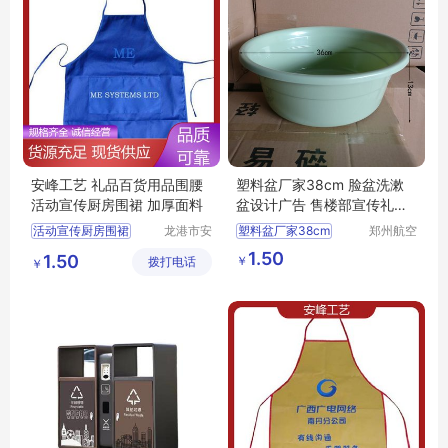
安峰工艺 礼品百货用品围腰
塑料盆厂家38cm 脸盆洗漱
活动宣传厨房围裙 加厚面料
盆设计广告 售楼部宣传礼品
摆地摊
活动宣传厨房围裙
龙港市安
塑料盆厂家38cm
郑州航空
封纸塑制
港区全瑞
印字防水防油围裙
脸盆洗漱盆设计广告
1.50
1.50
￥
拨打电话
品厂（个
琦日用品
￥
印字工作服围裙
售楼部宣传礼品摆地摊
体工商
店
防水防油涤纶围裙
户）
一次性涤纶火锅围裙