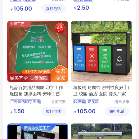
荣环保设
港区全瑞
不锈钢垃圾箱
36cm活动礼品广告盆子
2.50
105.00
￥
拨打电话
备有限公
琦日用品
￥
分类垃圾桶
司
店
分类垃圾箱
礼品百货用品围腰 印字工作
垃圾桶 耐腐蚀 密封性良好 门
服围裙 加厚面料 安峰工艺
卫 校园 酒店 医院 源头厂家
广告宣传印字围裙
龙港市安
垃圾箱
果皮箱
缙云县康
封纸塑制
荣环保设
广告工装印花围裙
分类垃圾箱
1.50
105.00
拨打电话
品厂（个
拨打电话
备有限公
￥
￥
印字工作服围裙
不锈钢垃圾箱
体工商
司
防水防油涤纶围裙
分类垃圾桶
户）
活动宣传厨房围裙