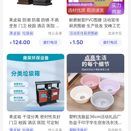
果皮箱 防潮 防腐 防锈 不易
耐磨耐脏PVC围腰 活动宣传
变形 门卫 校园 酒店 医院 坚
厨房围裙 生产批发 安峰工艺
固耐用
果皮箱
垃圾箱
缙云县康
活动宣传厨房围裙
龙港市安
荣环保设
封纸塑制
分类垃圾桶
印字工作服围裙
124.00
1.50
拨打电话
备有限公
拨打电话
品厂（个
￥
￥
不锈钢垃圾箱
一次性涤纶火锅围裙
司
体工商
分类垃圾箱
广告宣传印字围裙
户）
餐饮家用厨房围裙
果皮箱 干湿分离 密封性良好
塑料洗脸盆36cm活动礼品广
门卫 校园 酒店 医院 可定制
告盆子印字学生宿舍洗衣洗
脚塑料盆
果皮箱
垃圾箱
缙云县康
塑料洗脸盆
郑州航空