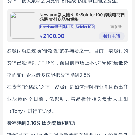
费率。被大家称之为支付“价格战”的竞争也随之发生。
Newland新大陆NLS-Soldier100 跨境电商扫
码器 支付商品扫描枪
Newland新大陆NLS
Soldier100
南京旭生
电子信息
跨境电商扫码器
支付商品扫描枪
技术有限
2100.00
拨打电话
￥
公司
易极付就是这场“价格战”的参与者之一。目前，易极付的
费率已经降到了0.16%，而目前市场上不少“号称”最低费
率的支付企业最多仅能把费率降到0.5%。
在费率“价格战”之下，易极付是如何理解行业并且做出商
业决策的？日前，亿邦动力与易极付相关负责人王阳
（Tony）进行了访谈。
费率降到0.16% 因为资质和能力