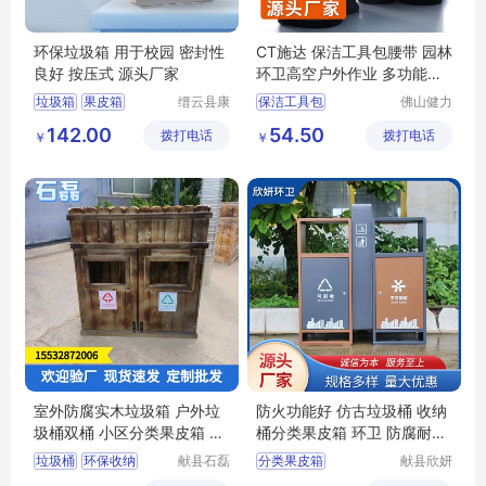
环保垃圾箱 用于校园 密封性
CT施达 保洁工具包腰带 园林
良好 按压式 源头厂家
环卫高空户外作业 多功能维
修清洁帆布包
垃圾箱
果皮箱
缙云县康
保洁工具包
佛山健力
荣环保设
清洁用品
不锈钢垃圾箱
保洁工具腰带
142.00
54.50
拨打电话
备有限公
拨打电话
有限公司
￥
￥
分类垃圾箱
户外作业包
司
分类垃圾桶
清洁帆布包
室外防腐实木垃圾箱 户外垃
防火功能好 仿古垃圾桶 收纳
圾桶双桶 小区分类果皮箱 二
桶分类果皮箱 环卫 防腐耐磨
分类 可定制
欣妍
垃圾桶
环保收纳
献县石磊
分类果皮箱
献县欣妍
环卫设备
环卫设备
防腐实木
定制批发
仿古垃圾桶分类果皮箱