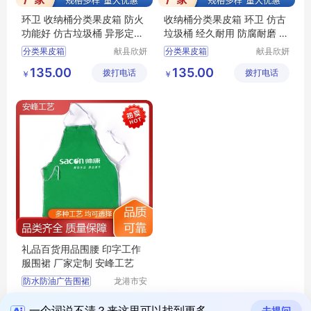
环卫 收纳桶分类果皮箱 防火
收纳桶分类果皮箱 环卫 仿古
功能好 仿古垃圾桶 异形定制
垃圾桶 经久耐用 防腐耐磨 欣
欣妍
妍
分类果皮箱
献县欣妍
分类果皮箱
献县欣妍
环卫设备
环卫设备
仿古垃圾桶分类果皮箱
仿古垃圾桶分类果皮箱
135.00
135.00
拨打电话
制造有限
拨打电话
制造有限
￥
￥
环卫分类果皮箱
环卫分类果皮箱
公司
公司
防火功能好分类果皮箱
经久耐用分类果皮箱
收纳桶分类果皮箱
收纳桶分类果皮箱
礼品百货用品围腰 印字工作
服围裙 厂家定制 安峰工艺
防水防油广告围裙
龙港市安
封纸塑制
防水防油涤纶围裙
1.50
拨打电话
品厂（个
￥
广告工装印花围裙
一个词说不清？来这里可以找到更多