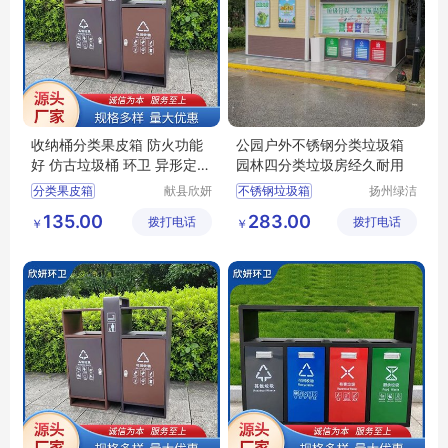
收纳桶分类果皮箱 防火功能
公园户外不锈钢分类垃圾箱
好 仿古垃圾桶 环卫 异形定制
园林四分类垃圾房经久耐用
欣妍
分类果皮箱
献县欣妍
不锈钢垃圾箱
扬州绿洁
环卫设备
公共设施
仿古垃圾桶分类果皮箱
景区垃圾桶
135.00
283.00
拨打电话
制造有限
拨打电话
有限公司
￥
￥
环卫分类果皮箱
环卫垃圾箱
公司
防火功能好分类果皮箱
公园果壳箱
收纳桶分类果皮箱
环卫果皮箱