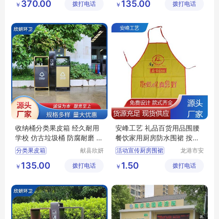
370.00
135.00
拨打电话
有限公司
拨打电话
制造有限
￥
￥
源头厂家
环卫分类果皮箱
公司
防火功能好分类果皮箱
收纳桶分类果皮箱
收纳桶分类果皮箱 经久耐用
安峰工艺 礼品百货用品围腰
学校 仿古垃圾桶 防腐耐磨 欣
餐饮家用厨房防水围裙 按需
妍
定制
分类果皮箱
献县欣妍
活动宣传厨房围裙
龙港市安
环卫设备
封纸塑制
仿古垃圾桶分类果皮箱
广告宣传印字围裙
135.00
1.50
拨打电话
制造有限
拨打电话
品厂（个
￥
￥
学校分类果皮箱
防水防油涤纶围裙
公司
体工商
经久耐用分类果皮箱
印字工作服围裙
户）
收纳桶分类果皮箱
广告工装印花围裙