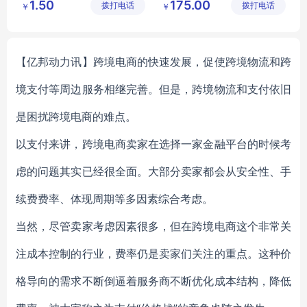
1.50
175.00
拨打电话
品厂（个
拨打电话
有限公司
￥
￥
一次性涤纶火锅围裙
开荒保洁工具
体工商
活动宣传厨房围裙
保洁工具组合
户）
餐饮家用厨房围裙
【亿邦动力讯】跨境电商的快速发展，促使跨境物流和跨
境支付等周边服务相继完善。但是，跨境物流和支付依旧
是困扰跨境电商的难点。
以支付来讲，跨境电商卖家在选择一家金融平台的时候考
虑的问题其实已经很全面。大部分卖家都会从安全性、手
续费费率、体现周期等多因素综合考虑。
当然，尽管卖家考虑因素很多，但在跨境电商这个非常关
注成本控制的行业，费率仍是卖家们关注的重点。这种价
格导向的需求不断倒逼着服务商不断优化成本结构，降低