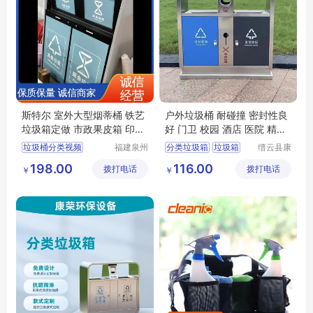
斯特尔 室外大型烟蒂桶 铁艺
户外垃圾桶 耐碰撞 密封性良
垃圾箱定做 市政果皮箱 印花
好 门卫 校园 酒店 医院 精细
LOGO
制作
垃圾桶分类视频
福建泉州
分类垃圾箱
垃圾箱
缙云县康
斯特尔工
荣环保设
垃圾分类垃圾桶绘画
果皮箱
分类垃圾桶
198.00
116.00
拨打电话
艺品有限
拨打电话
备有限公
￥
￥
垃圾桶分类照片
不锈钢垃圾箱
公司
司
医疗垃圾桶分类五大类
不锈钢垃圾桶价格表