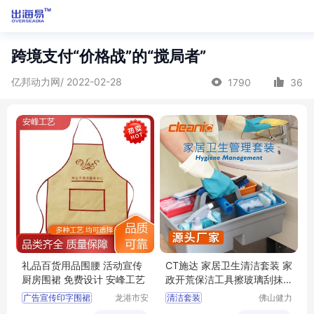
跨境支付“价格战”的“搅局者”
亿邦动力网/ 2022-02-28
1790
36
礼品百货用品围腰 活动宣传
CT施达 家居卫生清洁套装 家
厨房围裙 免费设计 安峰工艺
政开荒保洁工具擦玻璃刮抹
布刷子组合
广告宣传印字围裙
龙港市安
清洁套装
佛山健力
封纸塑制
清洁用品
防水防油涤纶围裙
清洁工具组合