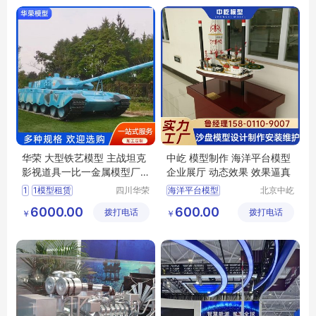
水轮机模型
华荣 大型铁艺模型 主战坦克
中屹 模型制作 海洋平台模型
影视道具一比一金属模型厂
企业展厅 动态效果 效果逼真
家
1
1模型租赁
四川华荣
海洋平台模型
北京中屹
模型科技
创景科技
仿真装备模型
石油井架模型
6000.00
600.00
拨打电话
有限公司
拨打电话
有限公司
￥
￥
坦克装甲车模型
石油钻机模型
比例模型定制
油船模型
炼油厂模型
坦克模型