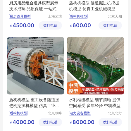
厨房用品组合道具模型展示
盾构机模型 隧道掘进机挖掘
技术成熟 品质保证 一站式服
机模型 仿真工业机械模型定
务
制 TZJ0514
厨房道具模型
上海艺境
盾构机模型
北京天知
科模型设
几展览展
模型制作
场景模型
挖掘机模型
4500.00
600.00
拨打电话
计有限公
拨打电话
示有限公
￥
￥
模型展示
模型定制
司
司
盾构机模型 重工设备隧道掘
水利枢纽模型 细节清晰 提供
进机挖掘机模型 仿真工业机
空间感受 多年经验 中凯模型
械模型定制
盾构机模型
北京领峰
电力设备模型
北京北方
时代技术
中凯模型
海上风机模型
4000.00
8000.00
拨打电话
有限公司
拨打电话
设计有限
￥
￥
风机模型
公司
水利枢纽模型