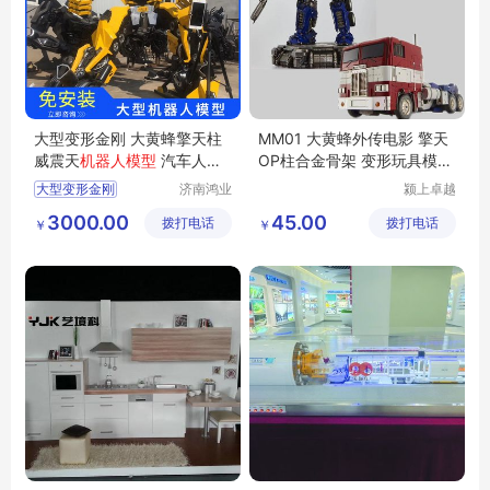
大型变形金刚 大黄蜂擎天柱
MM01 大黄蜂外传电影 擎天
威震天
机器人模型
汽车人模
OP柱合金骨架 变形玩具模型
型摆件
Magnificend
大型变形金刚
济南鸿业
颍上卓越
模型科技
电子商务
大黄蜂机器人模型
3000.00
45.00
拨打电话
有限公司
拨打电话
有限公司
￥
￥
擎天柱机器人模型
震天机器人模型
汽车人模型摆件