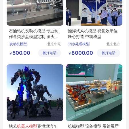
石油钻机发动机模型 专业制
漂浮式风机模型 视觉效果佳
作各类沙盘模型定制 源头厂
匠心打造 中凯模型
家 速度快
发动机模型
北京中屹
污水处理模型
北京北方
创景科技
中凯模型
沙盘模型定制
水利枢纽模型
500.00
8000.00
拨打电话
有限公司
拨打电话
设计有限
￥
￥
水利沙盘模型
公司
水利电力模型
水坝模型
铁艺
机器人模型
赛博坦汽车
机械模型 设备模型 展馆展厅