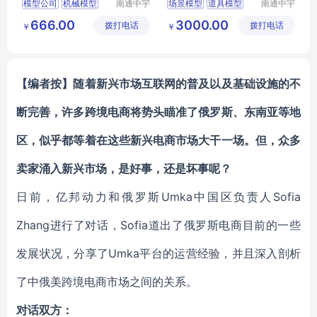
模型公司
机械模型
南通中宇
场景模型
道具模型
南通中宇
模型设计
模型设计
设备模型
沙盘模型
仿真模型
定做模型
666.00
3000.00
拨打电话
有限公司
拨打电话
有限公司
￥
￥
定做
模型公司
【编者按】随着新兴市场互联网的普及以及基础设施的不
断完善，许多跨境电商将势头瞄准了俄罗斯、东南亚等地
区，似乎都等着在这些新兴电商市场大干一场。但，众多
卖家涌入新兴市场，是好事，还是坏事呢？
日前，亿邦动力和俄罗斯Umka中国区负责人Sofia
Zhang进行了对话，Sofia道出了俄罗斯电商目前的一些
发展状况，分享了Umka平台的运营经验，并且深入剖析
了中俄美跨境电商市场之间的关系。
对话双方：