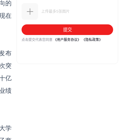
向的
现在
)发布
次突
十亿
业绩
大学