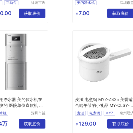
货
选择
建
互动台
徐州市近
美的净水机
深圳市
距离智能
体源实
体机
源头厂家
商用净水机
科技有限
有限公
0.00
7.00
货
获取底价
全国上门安装
获取底价
￥
公司
用净水器 美的饮水机在
麦滋 电煮锅 MYZ-Z825 美誉适
发的 医院单位直饮机 学
合端午节的小礼品 MY-CLSY-
选择
(T)-152
水机
深圳市益
麦滋
电煮锅
MYZ
泉州经
体源实业
技术开
美的饮水机在哪里批发的
Z825
有限公司
区美誉
64万
129.00
商用净水器
获取底价
适合端午节的小礼品
获取底价
￥
贸有限
用净水器
MY
CLSY
T
司