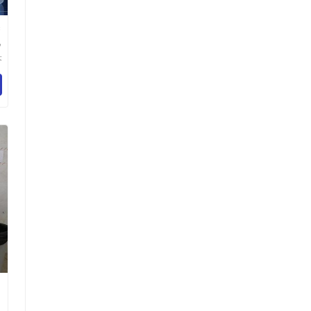
c
机
芬
有