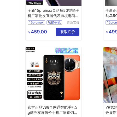
全新15promax灵动岛5G智能手
全新正
机厂家批发直播代发跨境电商海
动岛5
外
海外电
15promax
智能手机
青岛艾芬
15pro
特工贸有
限公司
459.00
499
获取底价
￥
￥
官方正品V88全网通智能手机5
VR党
g商务双屏低价手机厂家直销批
色展馆