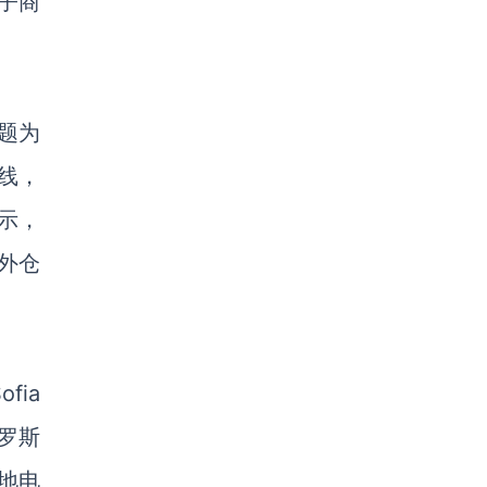
子商
题为
线，
示，
外仓
fia
罗斯
地电