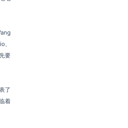
ang
io、
先要
发表了
临着