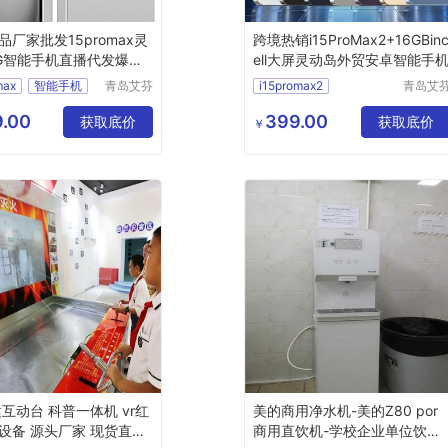
品厂家批发15promax灵
跨境热销i15ProMax2+16GBin
G智能手机直播代发爆款
ell大屏灵动岛外贸安卓智能手
商
max
智能手机
青岛艾芬
i15promax2
青岛艾
特工贸有
特工贸
16gbincell
智能手机
限公司
限公司
.00
399.00
获取底价
获取底价
￥
建互动台 科普一体机 vr红
美的商用净水机-美的Z80 por
设备 源头厂家 现货直供
商用直饮机-学校企业单位饮水