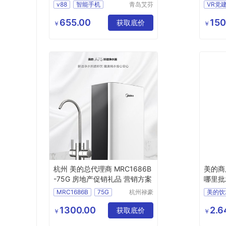
发全新
当天发
v88
智能手机
青岛艾芬
VR党
特工贸有
厂家直销
科普一
限公司
655.00
150
获取底价
当天发
￥
￥
杭州 美的总代理商 MRC1686B
美的商
-75G 房地产促销礼品 营销方案
哪里批
校饮水
MRC1686B
75G
杭州禄豪
美的饮
科技有限
美的MRC1686B
公司
1300.00
2.
美的净水器MRC1686B
获取底价
直饮机
￥
￥
美的净水器
美的商