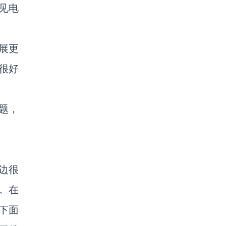
见电
展更
很好
题，
边很
。在
下面