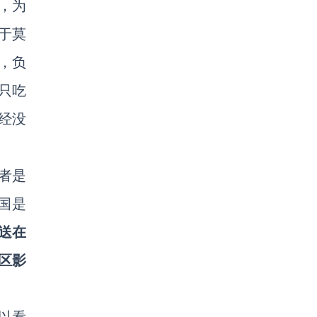
，为
于莫
，负
只吃
经没
者是
国是
送在
区影