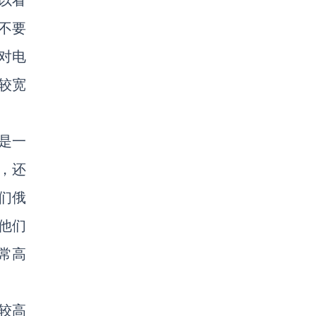
以看
不要
对电
较宽
是一
，还
们俄
他们
常高
较高