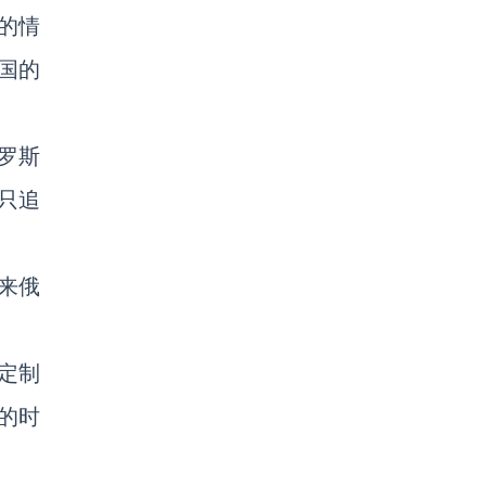
速的情
中国的
罗斯
只追
来俄
定制
的时