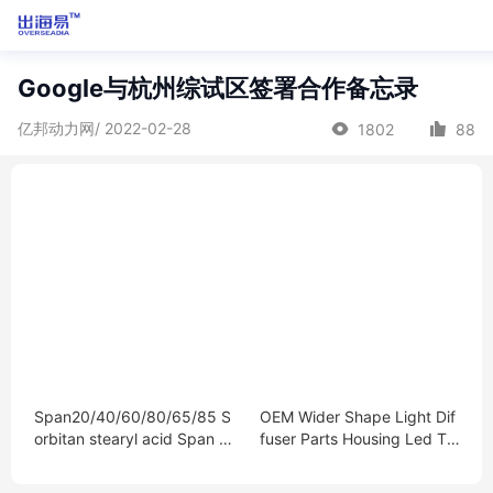
Google与杭州综试区签署合作备忘录
亿邦动力网/ 2022-02-28
1802
88
Span20/40/60/80/65/85 S
OEM Wider Shape Light Dif
orbitan stearyl acid Span s
fuser Parts Housing Led Tu
eries cas 1338-41-6
be Cover