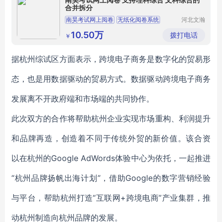
合并拆分
南昊考试网上阅卷
无纸化阅卷系统
河北文瀚
云教育科
小学网上阅卷
在线网上阅卷
试卷扫描仪
技发展有
10.50万
拨打电话
￥
限公司
据杭州综试区方面表示，跨境电子商务是数字化的贸易形
态，也是用数据驱动的贸易方式。数据驱动跨境电子商务
发展离不开政府端和市场端的共同协作。
此次双方的合作将帮助杭州企业实现市场重构、利润提升
和品牌再造，创造着不同于传统外贸的新价值。该合资
以在杭州的Google AdWords体验中心为依托，一起推进
“杭州品牌扬帆出海计划”，借助Google的数字营销经验
与平台，帮助杭州打造“互联网+跨境电商”产业集群，推
动杭州制造向杭州品牌的发展。