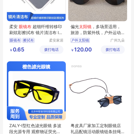
柔安
眼镜布
超细纤维转移印
偏光
太阳镜
，多场景适用，
刷炫彩擦拭布 镜片清洁布 lo
旅游，防紫外线，户外运动
go印花定制
墨镜
眼镜布
擦拭布
柔安家居
户外太阳镜
广州九朵
用品（南
云科技有
镜片清洁布
多场景太阳镜
0.65
120.00
拨打电话
通）有限
拨打电话
限公司
￥
￥
旅游太阳镜
公司
新款太阳镜
均码太阳镜
ZALY-I型红色滤光眼镜 多波
粤皮具厂家加工定制眼镜店
段光源专用 观察物证荧光眼
礼品配镜活动眼镜链条挂绳