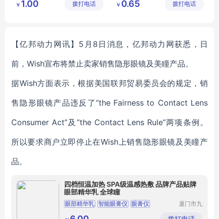
1.00
0.65
拨打电话
制品有限
拨打电话
通）有限
￥
￥
手机擦
公司
公司
【亿邦动力网讯】5月8日消息，亿邦动力网获悉，日
前，Wish宣布将禁止卖家销售隐形眼镜及美瞳产品。
据Wish方面表示，根据美国联邦贸易委员会的规定，销
售隐形眼镜产品违反了“the Fairness to Contact Lens
Consumer Act”及”the Contact Lens Rule”两项条例。
所以要求商户立即停止在Wish上销售隐形眼镜及美瞳产
品。
四档恒温加热 SPA级温感热敷 品牌产品贴牌
眼部精华乳 全球瞳
眼部精华乳
智能眼膏仪
眼膏仪
厦门市九
投十科技
草本眼部精华乳
草本眼膏眼部精华乳
有限公司
6.00
拨打电话