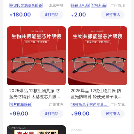
镜
眼镜皮套镜袋
多波段光源滤色眼镜
北京中联
眼镜店礼品
配镜礼品
广州市珀
安华科技
非皮具有
滤光眼镜
滤色眼镜
眼镜链条
眼镜皮套
180.00
2.00
拨打电话
有限公司
拨打电话
限公司
￥
￥
生物检材发现仪眼镜
眼镜袋
多波段眼镜
2025爆品 12核生物共振 防
2025爆品 12核生物共振 防
蓝光防辐射 太赫兹芯片眼镜
蓝光防辐射 轻便光量子眼镜
小单定制
小单定制
芯片能量眼镜
广州艾克
16核负离子时尚能量眼镜
广州艾克
依智能卡
依智能卡
生物波能量眼镜
能量眼镜
99.00
99.00
拨打电话
科技有限
拨打电话
科技有限
￥
￥
红外波能量眼镜
芯片能量眼镜
公司
公司
太赫兹晶片眼镜
生物波能量眼镜
远红外纳米眼镜
太赫兹晶片眼镜