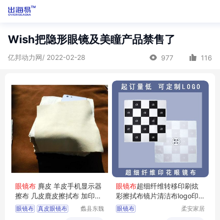
Wish把隐形眼镜及美瞳产品禁售了
亿邦动力网/ 2022-02-28
977
116
眼镜布
麂皮 羊皮手机显示器
眼镜布
超细纤维转移印刷炫
擦布 几皮鹿皮擦拭布 加印og
彩擦拭布镜片清洁布logo印
o镜头清洁布
花
眼镜布
真皮眼镜布
蠡县东魏
眼镜布
柔安家居
长城皮革
用品（南
麂皮眼镜布
镜头布