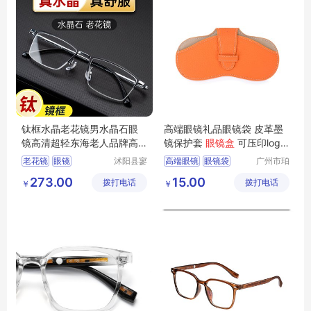
钛框水晶老花镜男水晶石眼
高端眼镜礼品眼镜袋 皮革墨
镜高清超轻东海老人品牌高
镜保护套
眼镜盒
可压印logo
档正品石头镜
品牌营销
老花镜
眼镜
沭阳县寥
高端眼镜
眼镜袋
广州市珀
若星亦电
非皮具有
防蓝光眼镜
高清眼镜
墨镜保护套
眼镜盒
273.00
15.00
拨打电话
子商务有
拨打电话
限公司
￥
￥
近视眼镜
压印logo
限公司