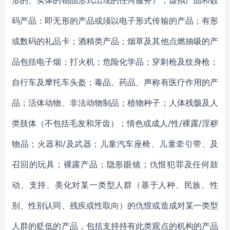
形的、实体的物品形式出现的任何服务）；虚拟产品和数
码产品：即无形的产品或须以电子形式传输的产品；有形
或数码的礼品卡；酒精类产品；烟草及其他点燃抽吸的产
品包括电子烟；打火机；危险化学品；穿刺枪及纹身枪；
自行车及摩托车头盔；毒品、药品、声称有医疗作用的产
品；活体动物、非法动物制品；植物种子；人体残骸及人
类肢体（不包括毛发和牙齿）；情色或成人/性/裸露/淫秽
物品；火器和/及武器；儿童汽车座椅、儿童牵引带、及
召回的玩具；裸露产品；隐形眼镜；仇恨犯罪及任何鼓
动、支持、美化对某一类型人群（基于人种、民族、性
别、性别认同、残疾或性取向）的仇恨或造成对某一类型
人群的贬低的产品，包括支持持有此类观点的机构的产品