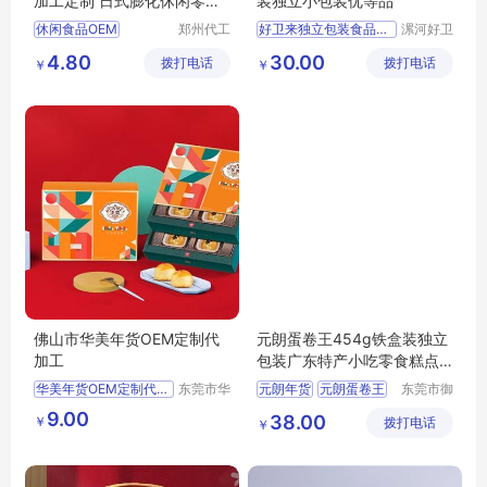
加工定制 日式膨化休闲零食
装独立小包装优等品
品OEM
休闲食品OEM
郑州代工
好卫来独立包装食品批发
漯河好卫
帮网络科
来食品有
休闲食品代加工
漯河礼盒装饼干批发年货糕点批发
4.80
30.00
拨打电话
技有限公
拨打电话
限公司
￥
￥
休闲食品加工定制
司
薯片OEM
薯片代加工
佛山市华美年货OEM定制代
元朗蛋卷王454g铁盒装独立
加工
包装广东特产小吃零食糕点
年货厂家直供
华美年货OEM定制代加工
东莞市华
元朗年货
元朗蛋卷王
东莞市御
美食品有
品香食品
广东特产小吃
9.00
38.00
￥
限公司
拨打电话
有限公司
￥
元朗蛋卷王铁盒装