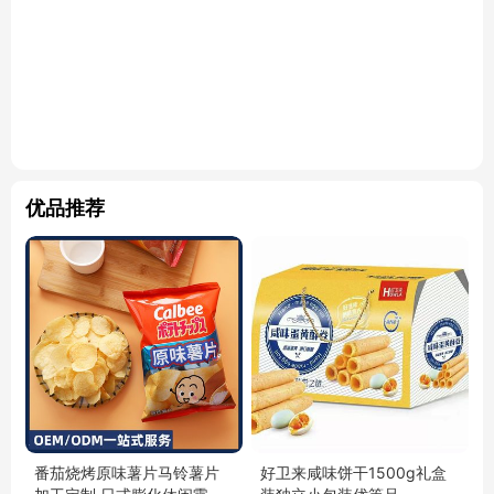
优品推荐
番茄烧烤原味薯片马铃薯片
好卫来咸味饼干1500g礼盒