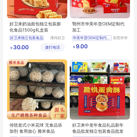
好卫来奶油面包独立包装膨
鄂州市华美年货OEM定制代
化食品1500g礼盒装
加工
好卫来独立包装食品
漯河好卫
华美年货OEM定制代加工
东莞市华
来食品有
美食品有
膨化食品批发奶油面包礼盒批发
9.00
30.00
￥
拨打电话
限公司
限公司
￥
传统老式小米花球 无食品添
好卫来中老年食品礼品新年
加剂 食用放心 雅米食品
食品批发独立包装食品批发