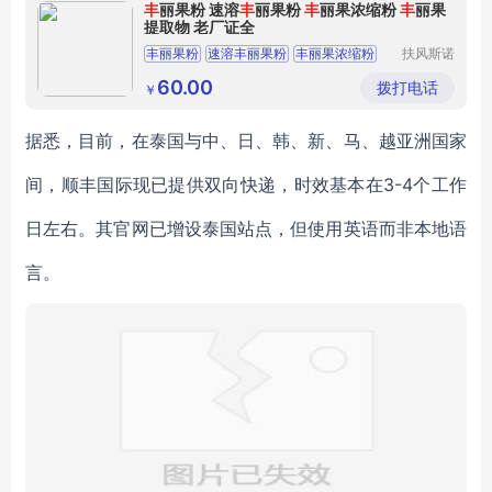
丰
丽果粉 速溶
丰
丽果粉
丰
丽果浓缩粉
丰
丽果
提取物 老厂证全
丰丽果粉
速溶丰丽果粉
丰丽果浓缩粉
扶风斯诺
特生物科
丰丽果提取物
技有限公
60.00
拨打电话
￥
司
据悉，目前，在泰国与中、日、韩、新、马、越亚洲国家
间，顺丰国际现已提供双向快递，时效基本在3-4个工作
日左右。其官网已增设泰国站点，但使用英语而非本地语
言。