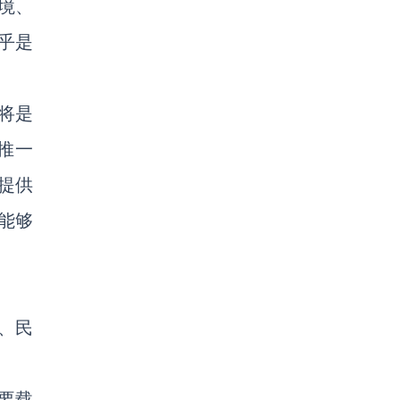
境、
乎是
将是
推一
提供
能够
、民
要载