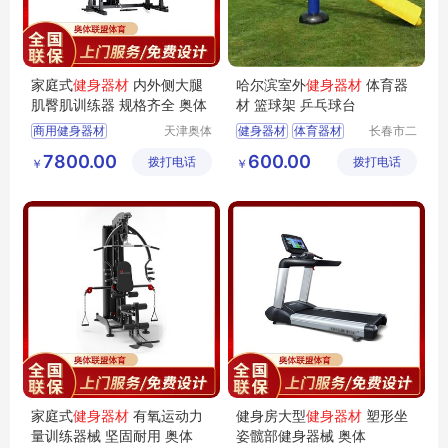
家庭式
健身器材
内外侧大腿
哈尔滨室外
健身器材
体育器
肌臀肌训练器 规格齐全 奥体
材 篮球架 乒乓球台
商用健身器材
天津奥体
健身器材
体育器材
长春市二
联盟体育
道区北腾
健身房运动健身器材
篮球架
乒乓球台
7800.00
600.00
拨打电话
用品有限
拨打电话
五金产品
￥
￥
家庭式健身器材
公司
批发处
健身房健身器材
家用健身器材
家庭式
健身器材
有氧运动力
健身房大型
健身器材
塑形坐
量训练器械 坚固耐用 奥体
姿髋部健身器械 奥体