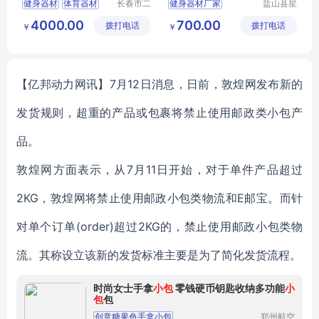
健身器材
体育器材
长春市二
健身器材厂家
盐山县星
道区北腾
动游乐设
篮球架
乒乓球台
健身器材
4000.00
700.00
拨打电话
五金产品
拨打电话
施厂
￥
￥
健身器材价格
批发处
塑木健身器材
单杠健身器材
【亿邦动力网讯】7月12日消息，日前，敦煌网发布新的
发货规则，超重的产品或包裹将禁止使用邮政类小包产
品。
敦煌网方面表示，从7月11日开始，对于单件产品超过
2KG，敦煌网将禁止使用邮政小包类物流和E邮宝。而针
对单个订单(order)超过2KG的，禁止使用邮政小包类物
流。其称设立该新的发货标准主要是为了简化发货流程。
时尚女士手拿
小包
零钱硬币钥匙收纳多功能
小
包
包
创意糖果色手拿小包
郑州航空