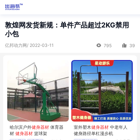
敦煌网发货新规：单件产品超过2KG禁用
小包
亿邦动力网/ 2022-03-11
795
39
哈尔滨户外
健身器材
体育器
室外塑木
健身器材
中老年人
材
健身器材
篮球架
健身路径单杠漫步机