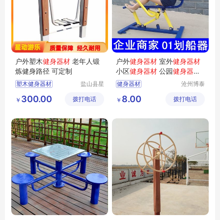
户外塑木
健身器材
老年人锻
户外
健身器材
室外
健身器材
炼健身路径 可定制
小区
健身器材
公园
健身器材
广场
健身器材
新国标
健身器
塑木健身器材
盐山县星
健身器材
沧州博泰
材
厂家
动游乐设
体育设备
健身器材
健身路径
300.00
8.00
拨打电话
施厂
拨打电话
有限公司
￥
￥
健身器材厂家
户外健身器材