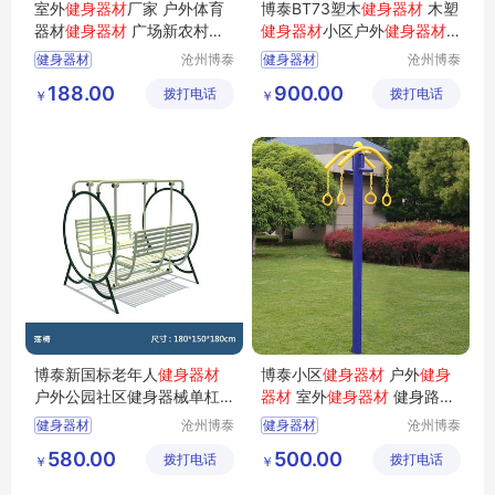
室外
健身器材
厂家 户外体育
博泰BT73塑木
健身器材
木塑
器材
健身器材
广场新农村
健
健身器材
小区户外
健身器材
身器材
厂家双人大转轮
健身器材
沧州博泰
健身器材
沧州博泰
体育设备
体育设备
188.00
900.00
拨打电话
有限公司
拨打电话
有限公司
￥
￥
博泰新国标老年人
健身器材
博泰小区
健身器材
户外
健身
户外公园社区健身器械单杠
器材
室外
健身器材
健身路径
腰背按摩器
厂家 体育器材厂家
健身器材
沧州博泰
健身器材
沧州博泰
体育设备
体育设备
老年人健身器材
580.00
500.00
拨打电话
有限公司
拨打电话
有限公司
￥
￥
新国标健身器材
户外健身器械
单杠