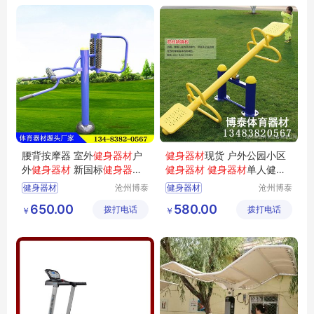
腰背按摩器 室外
健身器材
户
健身器材
现货 户外公园小区
外
健身器材
新国标
健身器材
健身器材
健身器材
单人健骑
厂家
机图片
健身器材
沧州博泰
健身器材
沧州博泰
体育设备
体育设备
650.00
580.00
拨打电话
有限公司
拨打电话
有限公司
￥
￥