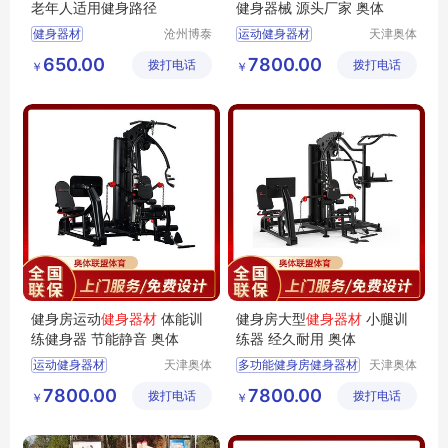
老年人适用健身路径
健身器械 源头厂家 奥体
健身器材
沧州博泰
运动健身器材
天津奥体
体育设备
联盟体育
多功能健身房健身器材
650.00
7800.00
拨打电话
有限公司
拨打电话
用品有限
￥
￥
家庭式健身器材
公司
健身房健身器材
健身房运动健身器材
健身房运动
健身器材
体能训
健身房大型
健身器材
小腿训
练健身器 节能静音 奥体
练器 经久耐用 奥体
运动健身器材
天津奥体
多功能健身房健身器材
天津奥体
联盟体育
联盟体育
家庭式健身器材
家用健身器材
7800.00
7800.00
拨打电话
用品有限
拨打电话
用品有限
￥
￥
商用健身器材
健身房运动健身器材
公司
公司
健身房健身器材
健身房健身器材
智能室内健身器材
家庭式健身器材