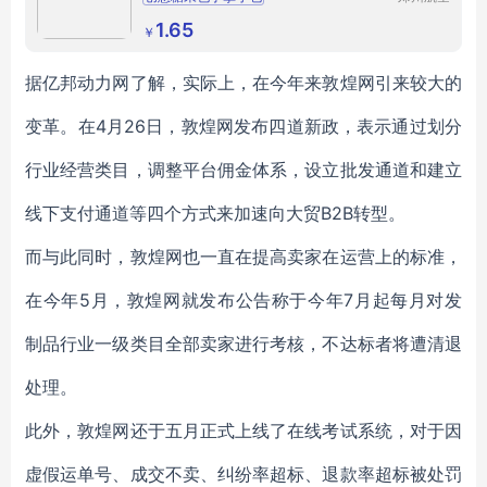
港区芙乐
韩版可爱糖果色小零钱包
硬币包钥匙包
鑫日用百
1.65
￥
货店
创意小包
礼品赠品批发
据亿邦动力网了解，实际上，在今年来敦煌网引来较大的
变革。在4月26日，敦煌网发布四道新政，表示通过划分
行业经营类目，调整平台佣金体系，设立批发通道和建立
线下支付通道等四个方式来加速向大贸B2B转型。
而与此同时，敦煌网也一直在提高卖家在运营上的标准，
在今年5月，敦煌网就发布公告称于今年7月起每月对发
制品行业一级类目全部卖家进行考核，不达标者将遭清退
处理。
此外，敦煌网还于五月正式上线了在线考试系统，对于因
虚假运单号、成交不卖、纠纷率超标、退款率超标被处罚