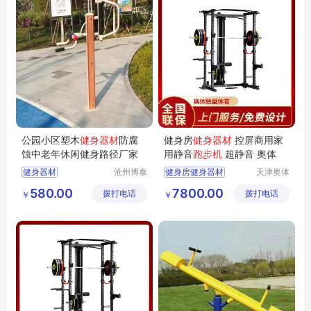
公园小区塑木
健身器材
防腐
健身房
健身器材
控屏商用家
蚀中老年休闲健身路径厂家
用静音
跑步机
超静音 奥体
健身器材
沧州博泰
健身房健身器材
天津奥体
体育设备
联盟体育
塑木健身器材
商用健身器材
580.00
7800.00
拨打电话
有限公司
拨打电话
用品有限
￥
￥
户外健身路径
室内健身器材
公司
小区健身器材
家庭式健身器材
户外健身器材
运动健身器材