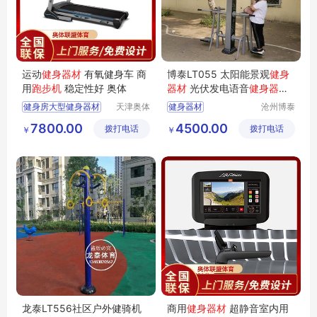
运动
健身器材
有氧健身车 商
博泰LT055 太阳能景观
健身
用
跑步机
稳定性好 奥体
器材
光伏发电语音
健身器材
单柱遮阳棚
健身器材
厂家
健身房大型健身器材
天津奥体
健身器材
沧州博泰
联盟体育
体育设备
多功能健身房健身器材
7800.00
4500.00
拨打电话
用品有限
拨打电话
有限公司
￥
￥
健身房健身器材
公司
商用健身器材
家庭式健身器材
龙泰LT556社区户外健骑机
商用
健身器材
超静音室内用