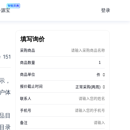
智能采购
登录
寻源宝
填写询价
151
示，
户体
商品目
化目录