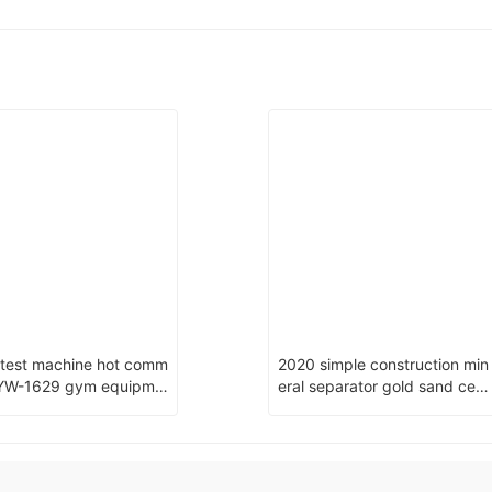
atest machine hot comm
2020 simple construction min
l YW-1629 gym equipme
eral separator gold sand cent
lateral wide chest
rifugal machine with low price