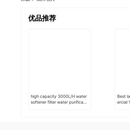
优品推荐
high capacity 3000L/H water
Best l
softener filter water purificatio
ercia
n system plant for industry
nt iso-