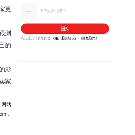
卖家更
跟浏
己的
的影
卖家
本网站
om，