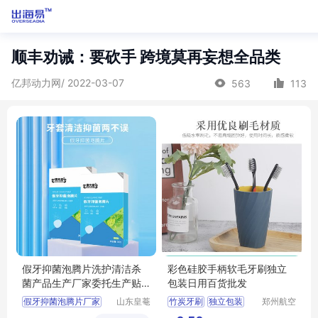
顺丰劝诫：要砍手 跨境莫再妄想全品类
亿邦动力网/ 2022-03-07
563
113
假牙抑菌泡腾片洗护清洁杀
彩色硅胶手柄软毛牙刷独立
菌产品生产厂家委托生产贴
包装日用百货批发
牌定制皇菴堂
假牙抑菌泡腾片厂家
山东皇菴
竹炭牙刷
独立包装
郑州航空
堂药业有
港区芙乐
委托生产假牙抑菌泡腾片
两元店日用百货