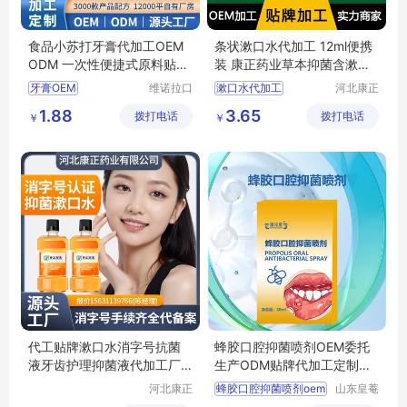
食品小苏打牙膏代加工OEM
条状漱口水代加工 12ml便携
ODM 一次性便捷式原料贴牌
装 康正药业草本抑菌含漱液o
厂家定制代工
em贴牌
牙膏OEM
维诺拉口
漱口水代加工
河北康正
腔用品
药业有限
厂家定制牙膏
草本抑菌含漱液
1.88
3.65
拨打电话
(广州)有
拨打电话
公司
￥
￥
牙膏一件代发
康正药业
限公司
厂家定制代工
含漱液oem贴牌
贴牌代工
漱口水
代工贴牌漱口水消字号抗菌
蜂胶口腔抑菌喷剂OEM委托
液牙齿护理抑菌液代加工厂
生产ODM贴牌代加工定制出
配方研发打样
口外贸清洁喷剂
河北康正
蜂胶口腔抑菌喷剂oem
山东皇菴
药业有限
堂药业有
清洁喷剂odm贴牌