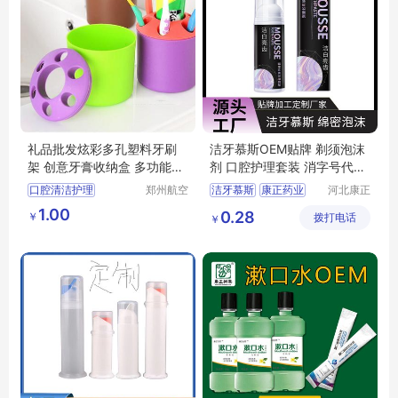
礼品批发炫彩多孔塑料牙刷
洁牙慕斯OEM贴牌 剃须泡沫
架 创意牙膏收纳盒 多功能桌
剂 口腔护理套装 消字号代加
面笔筒
工厂 康正药业
口腔清洁护理
郑州航空
洁牙慕斯
康正药业
河北康正
港区芙乐
药业有限
多功能桌面笔筒
剃须泡沫剂
1.00
0.28
￥
鑫日用百
拨打电话
公司
￥
礼品批发炫彩多孔塑料牙刷架
洁牙慕斯贴牌
货店
美妆日化
消字号代加工