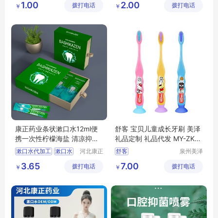
1.00
2.00
拨打电话
公司
拨打电话
限公司
￥
￥
清洁喷剂贴牌加工
康正药业条状漱口水12ml便
舒客 宝贝儿童成长牙刷 美泽
携一次性柠檬海盐 清凉抑菌
礼品定制 礼品代发 MY-ZKY
含漱液OEM
C-L5-11
漱口水代加工
漱口水
河北康正
舒客
泉州美泽
药业有限
贸易有限
一次性漱口水
宝贝儿童成长牙刷
3.65
7.00
拨打电话
公司
拨打电话
公司
￥
￥
清凉抑菌含漱液
美泽
礼品代发
MY
康正药业
ZKYC
L5
11