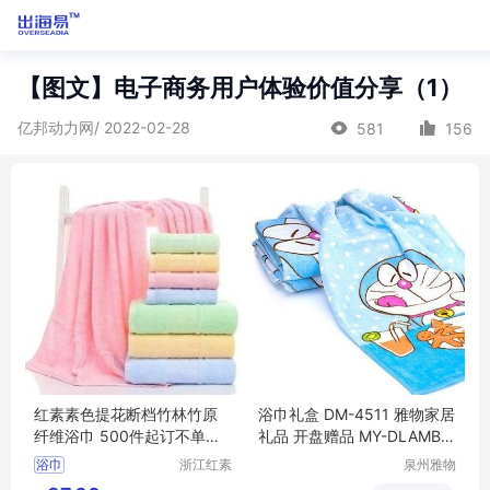
【图文】电子商务用户体验价值分享（1）
亿邦动力网/ 2022-02-28
581
156
红素素色提花断档竹林竹原
浴巾礼盒 DM-4511 雅物家居
纤维浴巾 500件起订不单独
礼品 开盘赠品 MY-DLAMBN
零售
TX-Y-26
浴巾
浙江红素
泉州雅物
实业有限
贸易有限