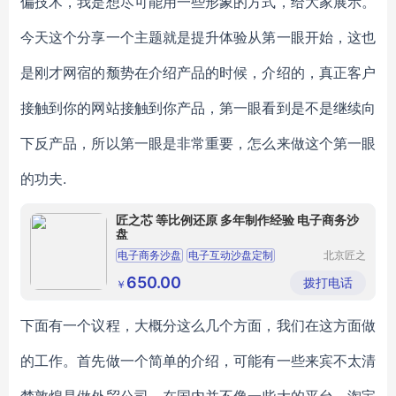
偏技术，我是想尽可能用一些形象的方式，给大家展示。
今天这个分享一个主题就是提升体验从第一眼开始，这也
是刚才网宿的颓势在介绍产品的时候，介绍的，真正客户
接触到你的网站接触到你产品，第一眼看到是不是继续向
下反产品，所以第一眼是非常重要，怎么来做这个第一眼
的功夫.
匠之芯 等比例还原 多年制作经验 电子商务沙
盘
电子商务沙盘
电子互动沙盘定制
北京匠之
芯模型科
电子商务沙盘厂家
三维电子沙盘厂家
技有限公
650.00
拨打电话
￥
司
电子沙盘推演价格
下面有一个议程，大概分这么几个方面，我们在这方面做
的工作。首先做一个简单的介绍，可能有一些来宾不太清