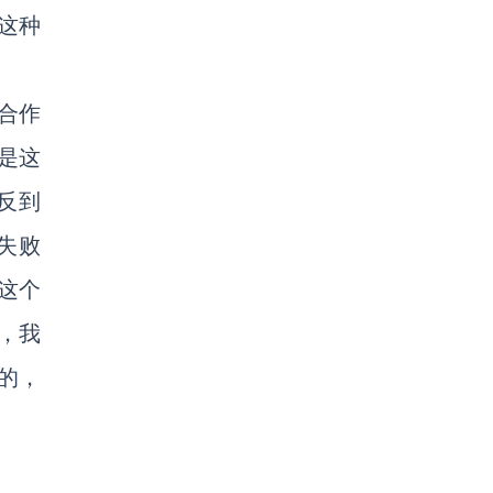
这种
合作
是这
反到
失败
这个
，我
的，