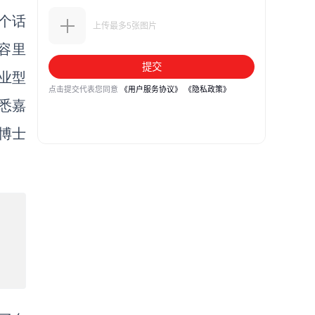
个话
容里
业型
悉嘉
博士