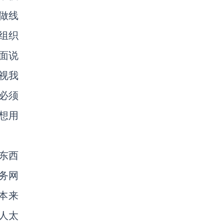
做线
组织
面说
视我
必须
想用
东西
务网
本来
人太