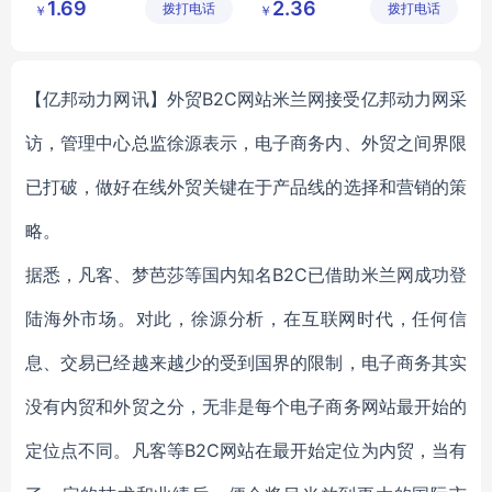
1.69
2.36
拨打电话
务商行
拨打电话
￥
￥
舒适百搭休闲女鞋
女式运动鞋
女鞋
【亿邦动力网讯】外贸B2C网站米兰网接受亿邦动力网采
访，管理中心总监徐源表示，电子商务内、外贸之间界限
已打破，做好在线外贸关键在于产品线的选择和营销的策
略。
据悉，凡客、梦芭莎等国内知名B2C已借助米兰网成功登
陆海外市场。对此，徐源分析，在互联网时代，任何信
息、交易已经越来越少的受到国界的限制，电子商务其实
没有内贸和外贸之分，无非是每个电子商务网站最开始的
定位点不同。凡客等B2C网站在最开始定位为内贸，当有