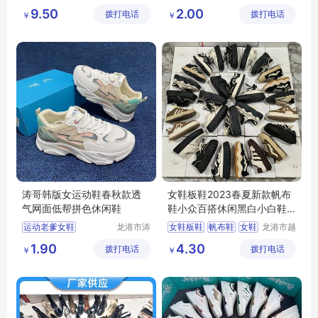
哥鞋厂
伊鞋厂
休闲运动鞋
库存鞋
春季新款时尚牛皮鞋垫
9.50
2.00
拨打电话
拨打电话
￥
￥
外贸鞋
牛皮鞋垫
牛筋底
休闲女鞋
涛哥韩版女运动鞋春秋款透
女鞋板鞋2023春夏新款帆布
气网面低帮拼色休闲鞋
鞋小众百搭休闲黑白小白鞋
地摊处理批发
运动老爹女鞋
龙港市涛
女鞋板鞋
帆布鞋
女鞋
龙港市越
哥鞋厂
森鞋厂
百搭休闲鞋
女鞋批发
处理鞋
库存鞋
1.90
4.30
拨打电话
拨打电话
（个体工
￥
￥
尾货鞋批发处理
商户）