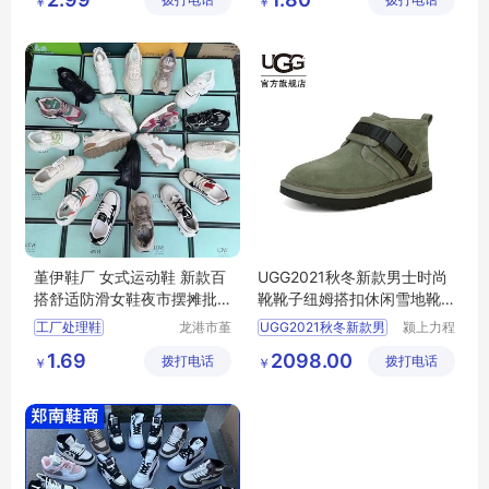
拨打电话
拨打电话
务商行
￥
￥
外贸直播女鞋
运动鞋男
低价女鞋运动鞋
小白鞋时尚百搭
老爹鞋女鞋
跑步鞋男轻便
堇伊鞋厂 女式运动鞋 新款百
UGG2021秋冬新款男士时尚
搭舒适防滑女鞋夜市摆摊批
靴靴子纽姆搭扣休闲雪地靴 1
发
118570
工厂处理鞋
龙港市堇
UGG2021秋冬新款男
颍上力程
伊鞋厂
仪器设备
女式运动鞋厚底老爹鞋
1.69
2098.00
拨打电话
拨打电话
有限公司
￥
￥
新款百搭舒适防滑女鞋批发
防滑女鞋
老爹鞋