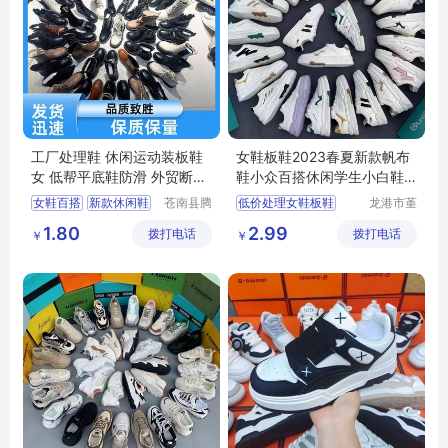
工厂处理鞋 休闲运动装板鞋
女鞋板鞋2023春夏新款帆布
女 低帮平底鞋防滑 外贸断码
鞋小众百搭休闲学生小白鞋
鞋
地摊处理批发
女鞋百搭
新款休闲鞋
苍南县腾
低价处理女鞋板鞋
龙港市堇
誊电子商
伊鞋厂
板鞋小白鞋
2023新款女鞋
1.80
2.99
拨打电话
务商行
拨打电话
￥
￥
女鞋百搭休闲
批发库存女鞋小白鞋
小白鞋时尚百搭
外贸地摊摆摊女鞋
直播女鞋板鞋