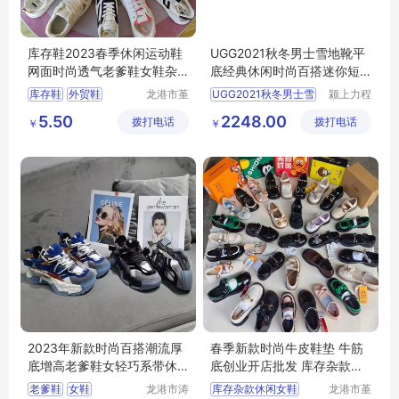
库存鞋2023春季休闲运动鞋
UGG2021秋冬男士雪地靴平
网面时尚透气老爹鞋女鞋杂
底经典休闲时尚百搭迷你短
款摆摊鞋批发
筒靴 1002072
库存鞋
外贸鞋
龙港市堇
UGG2021秋冬男士雪
颍上力程
伊鞋厂
仪器设备
休闲运动鞋
女鞋
5.50
2248.00
拨打电话
拨打电话
有限公司
￥
￥
老爹鞋
2023年新款时尚百搭潮流厚
春季新款时尚牛皮鞋垫 牛筋
底增高老爹鞋女轻巧系带休
底创业开店批发 库存杂款休
闲运动鞋单鞋
闲女鞋
老爹鞋
女鞋
龙港市涛
库存杂款休闲女鞋
龙港市堇