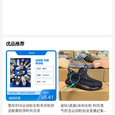
优品推荐
墨菲859运动鞋女鞋库存鞋舒
超轻(真爆)休闲女鞋 时尚透
适耐磨防滑时尚百搭
气舒适运动鞋创业直播赶集