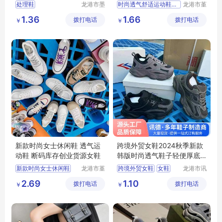
夜市
处理鞋
龙港市墨
时尚透气舒适运动鞋创业直播赶集夜市
龙港市堇
菲电子商
伊鞋厂
超轻
真爆
休闲女鞋
1.36
1.66
拨打电话
务商行
拨打电话
￥
￥
运动鞋
舒适运动鞋
新款时尚女士休闲鞋 透气运
跨境外贸女鞋2024秋季新款
动鞋 断码库存创业货源女鞋
韩版时尚透气鞋子轻便厚底
休闲运动鞋
新款时尚女士休闲鞋
龙港市堇
跨境外贸女鞋
女鞋
龙港市讯
伊鞋厂
德鞋厂
透气运动鞋
时尚透气鞋
2.69
1.10
拨打电话
拨打电话
（个体工
￥
￥
断码库存创业货源女鞋
轻便厚底休闲运动鞋
商户）
创业货源女鞋
运动鞋
休闲运动鞋