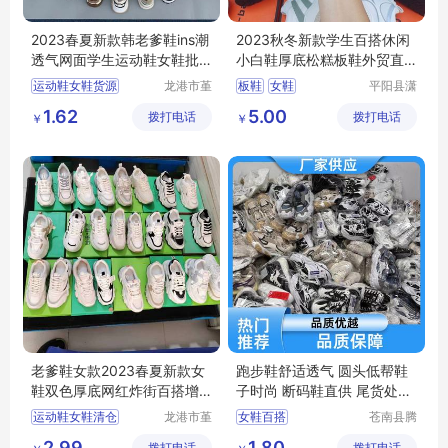
2023春夏新款韩老爹鞋ins潮
2023秋冬新款学生百搭休闲
透气网面学生运动鞋女鞋批
小白鞋厚底松糕板鞋外贸直
发处理货源
播摆地摊女鞋
运动鞋女鞋货源
龙港市堇
板鞋
女鞋
平阳县潇
伊鞋厂
茗电子商
低价处理女鞋
1.62
5.00
拨打电话
拨打电话
务商行
￥
￥
外贸批发女鞋
地摊直播女鞋
老爹鞋女鞋
老爹鞋女款2023春夏新款女
跑步鞋舒适透气 圆头低帮鞋
鞋双色厚底网红炸街百搭增
子时尚 断码鞋直供 尾货处理
高运动鞋批发
鞋
运动鞋女鞋清仓
龙港市堇
女鞋百搭
苍南县腾
伊鞋厂
誊电子商
批发处理女鞋
女鞋百搭休闲
2.99
1.80