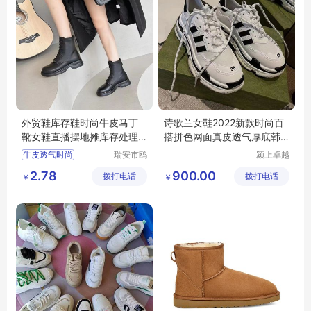
外贸鞋库存鞋时尚牛皮马丁
诗歌兰女鞋2022新款时尚百
靴女鞋直播摆地摊库存处理
搭拼色网面真皮透气厚底韩
断码鞋
版休闲老爹鞋
牛皮透气时尚
瑞安市鸥
颍上卓越
阳鞋店
电子商务
2.78
900.00
拨打电话
拨打电话
有限公司
￥
￥