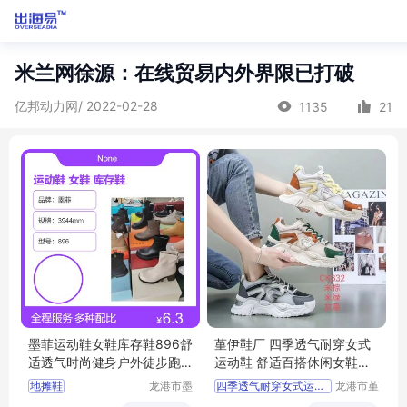
米兰网徐源：在线贸易内外界限已打破
亿邦动力网/ 2022-02-28
1135
21
墨菲运动鞋女鞋库存鞋896舒
堇伊鞋厂 四季透气耐穿女式
适透气时尚健身户外徒步跑
运动鞋 舒适百搭休闲女鞋批
步
发
地摊鞋
龙港市墨
四季透气耐穿女式运动鞋
龙港市堇
菲电子商
伊鞋厂
舒适百搭休闲女鞋批发