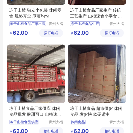
冻干山楂 独立小包装 休闲零
冻干山楂食品厂家生产 传统
食 规格齐全 厚薄均匀
工艺生产 山楂速食小零食 休
闲食品批发
冻干山楂食品厂家出售
青州大福
冻干山楂食品生产
青州大福
门农业发
门农业发
冻干山楂食品厂家
冻干山楂食品
62.00
62.00
拨打电话
展有限公
拨打电话
展有限公
￥
￥
冻干山楂食品出售
冻干山楂制品生产厂家
司
司
冻干山楂厂家生产
冻干山楂制品出售
冻干山楂食品供应
冻干山楂食品厂家供应
冻干山楂食品厂家供应 休闲
冻干山楂食品 超市供货 休闲
食品批发 酸甜可口 山楂速食
食品 发货快 软硬适中
小零食
冻干山楂食品供应
青州大福
休闲食品
青州大福
门农业发
门农业发
隆清良品山楂食品批发
隆清良品山楂制品批发
62.00
62.00
拨打电话
展有限公
拨打电话
展有限公
￥
￥
休闲食品批发
冻干山楂制品出售