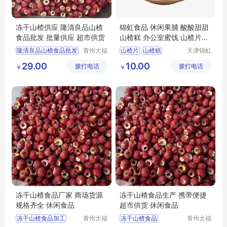
冻干山楂供应 隆清良品山楂
锦虹食品 休闲果脯 酸酸甜甜
食品批发 批量供应 超市供货
山楂糕 办公室蜜饯 山楂片零
食
隆清良品山楂食品批发
青州大福
山楂片
山楂糕
天津锦虹
门农业发
食品有限
冻干山楂制品出售
山楂糕批发
29.00
10.00
拨打电话
展有限公
拨打电话
公司
￥
￥
休闲零食批发
山楂糕厂家
司
冻干山楂食品厂家供应
天津山楂糕
休闲食品批发
冻干山楂食品厂家 商场货源
冻干山楂食品生产 携带便捷
规格齐全 休闲食品
超市供货 休闲食品
冻干山楂食品加工
青州大福
冻干山楂食品
青州大福
门农业发
门农业发