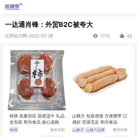
一达通肖锋：外贸B2C被夸大
亿邦动力网/ 2022-02-28
1715
42
柿饼 批量供应 甜度适中 礼品
山楂片 包装便捷 方便携带 口
盒包装 和兴食品 放心选购
感好 货源充足 和兴食品
柿饼
青州市和
山楂片
山楂片品牌
青州市和
兴食品有
兴食品有
山楂片厂家