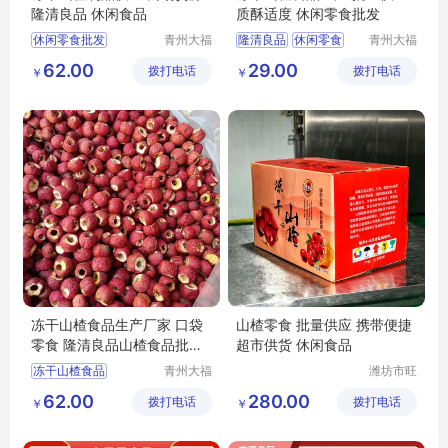
隆清良品 休闲食品
质酥适度 休闲零食批发
休闲零食批发
青州大福
隆清良品
休闲零食
青州大福
门农业发
门农业发
冻干山楂厂家生产
冻干山楂制品出售
62.00
29.00
拨打电话
展有限公
拨打电话
展有限公
￥
￥
隆清良品山楂食品批发
休闲食品批发
司
司
隆清良品
休闲食品
冻干山楂食品厂家供应
冻干山楂食品生产厂家 口袋
山楂零食 批量供应 携带便捷
零食 隆清良品山楂食品批发
超市供货 休闲食品
酸甜可口
冻干山楂食品
青州大福
潍坊市旺
门农业发
民果蔬有
冻干山楂食品厂家
62.00
280.00
拨打电话
展有限公
拨打电话
限公司
￥
￥
冻干山楂食品生产厂家
司
冻干山楂厂家
冻干山楂制品厂家出售