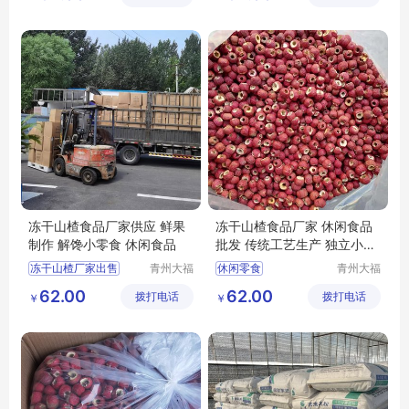
司
司
休闲食品
隆清良品山楂食品批发
冻干山楂食品生产
冻干山楂厂家
冻干山楂食品厂家供应 鲜果
冻干山楂食品厂家 休闲食品
制作 解馋小零食 休闲食品
批发 传统工艺生产 独立小包
装
冻干山楂厂家出售
青州大福
休闲零食
青州大福
门农业发
门农业发
冻干山楂食品出售
休闲食品批发
62.00
62.00
拨打电话
展有限公
拨打电话
展有限公
￥
￥
冻干山楂生产
冻干山楂制品加工
司
司
冻干山楂食品厂家生产
冻干山楂制品厂家
冻干山楂食品加工
休闲食品