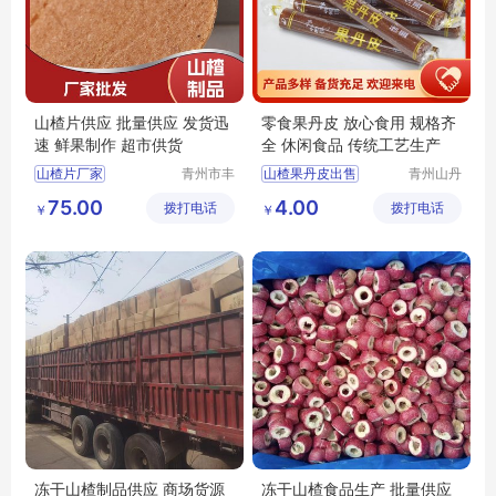
山楂片供应 批量供应 发货迅
零食果丹皮 放心食用 规格齐
速 鲜果制作 超市供货
全 休闲食品 传统工艺生产
山楂片厂家
青州市丰
山楂果丹皮出售
青州山丹
源食品厂
丹食品有
山楂片出售
山楂果丹皮厂家
75.00
4.00
拨打电话
拨打电话
限公司
￥
￥
丰源出售山楂片
山楂果丹皮
原味山楂片厂家原味山楂片
散装果丹皮
批发山楂片
果丹皮厂家
冻干山楂制品供应 商场货源
冻干山楂食品生产 批量供应