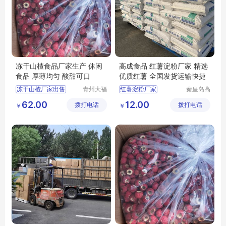
冻干山楂食品厂家生产 休闲
高成食品 红薯淀粉厂家 精选
食品 厚薄均匀 酸甜可口
优质红薯 全国发货运输快捷
冻干山楂厂家出售
青州大福
红薯淀粉厂家
秦皇岛高
门农业发
成食品产
冻干山楂食品
62.00
12.00
拨打电话
展有限公
拨打电话
业股份有
￥
￥
冻干山楂食品生产厂家
司
限公司
冻干山楂制品供应
冻干山楂食品厂家