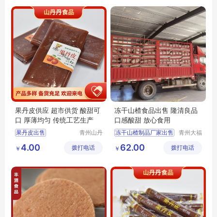
冻干山楂食品
果丹皮供应 超市供货 酸甜可
冻干山楂食品出售 隆清良品
口 厚薄均匀 传统工艺生产
口感酸甜 放心食用
果丹皮出售
青州山丹
冻干山楂制品厂家出售
青州大福
丹食品有
门农业发
零食果丹皮
休闲食品
4.00
62.00
拨打电话
限公司
拨打电话
展有限公
￥
￥
果丹皮供应
隆清良品山楂制品批发
司
山楂果丹皮
隆清良品山楂食品批发
山楂果丹皮厂家
冻干山楂食品生产