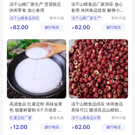
冻干山楂厂家生产 货源较足
冻干山楂食品厂家供应 放心
休闲零食 放心食用
食用 休闲食品批发 解馋小零
食
冻干山楂食品供应
青州大福
冻干山楂厂家生产
青州大福
门农业发
门农业发
冻干山楂食品厂家出售
冻干山楂食品厂家
62.00
62.00
拨打电话
展有限公
拨打电话
展有限公
￥
￥
冻干山楂
冻干山楂制品厂家出售
司
司
冻干山楂食品厂家供应
冻干山楂
冻干山楂食品
冻干山楂食品供应
高成食品 红薯淀粉 风味金黄
冻干山楂食品供应 休闲食品
色 烟薯鲜薯制 6个月保质 支
美味可口 隆清良品山楂制品
持代加工
批发
红薯淀粉厂家
秦皇岛高
冻干山楂食品出售
青州大福
成食品产
门农业发
冻干山楂加工
12.00
62.00
拨打电话
业股份有
拨打电话
展有限公
￥
￥
冻干山楂制品厂家出售
限公司
司
冻干山楂厂家生产