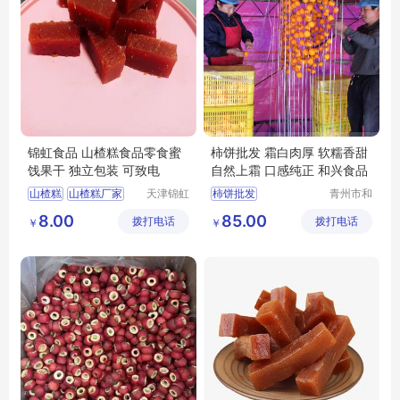
锦虹食品 山楂糕食品零食蜜
柿饼批发 霜白肉厚 软糯香甜
饯果干 独立包装 可致电
自然上霜 口感纯正 和兴食品
山楂糕
山楂糕厂家
天津锦虹
柿饼批发
青州市和
食品有限
兴食品有
山楂糕定制
8.00
85.00
拨打电话
公司
拨打电话
限公司
￥
￥
山楂糕批发
天津山楂糕