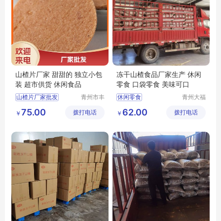
山楂片厂家 甜甜的 独立小包
冻干山楂食品厂家生产 休闲
装 超市供货 休闲食品
零食 口袋零食 美味可口
山楂片厂家批发
青州市丰
休闲零食
青州大福
源食品厂
门农业发
丰源出售山楂片
隆清良品山楂制品批发
75.00
62.00
拨打电话
拨打电话
展有限公
￥
￥
山楂片批发
山楂片
隆清良品山楂食品批发
司
冻干山楂食品厂家生产
冻干山楂食品厂家供应