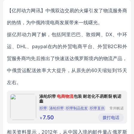
Holder For Smartphone
【亿邦动力网讯】中俄双边交易的火爆引发了物流服务商
的热情，为中俄跨境电商发展带来一线曙光。
据亿邦动力网了解，包括阿里巴巴、敦煌网、DX、中环
运、DHL、paypal在内的外贸电商平台、外贸B2C和外
贸服务商均先后推出了快速送达俄罗斯境内的物流产品，
中俄货运配送效率大大提升，从原先的60天缩短到15天
左右。
涤纶织带
电商物流
包装 耐老化不易断裂 帆诺
鑫
织带
涤纶织带
织带制品批发
织带直供
常州帆诺
鑫线业有
织带制品
限公司
7.50
拨打电话
￥
相关资料显示，2012年，从中国入境的邮件量占俄罗斯