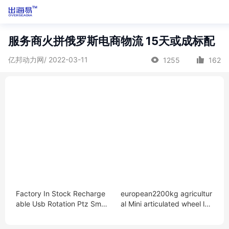
服务商火拼俄罗斯电商物流 15天或成标配
亿邦动力网/ 2022-03-11
1255
162
Factory In Stock Recharge
european2200kg agricultur
able Usb Rotation Ptz Smar
al Mini articulated wheel loa
t Shooting Ai Auto Face Bo
der front end loader
dy Tracking Mobile Phone