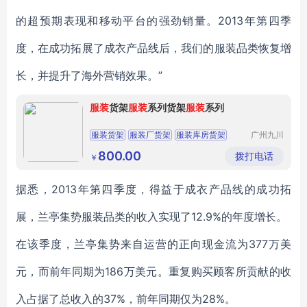
的超预期表现和移动平台的强劲销量。2013年第四季
度，在成功拓展了成衣产品线后，我们的服装品类恢复增
长，并提升了海外营销效果。”
服装
货架
服装
系列货架
服装
系列
服装货架
服装厂货架
服装库房货架
广州九川
货架有限
公司
800.00
拨打电话
￥
据悉，2013年第四季度，得益于成衣产品线的成功拓
展，兰亭集势服装品类的收入实现了12.9%的年度增长。
在该季度，兰亭集势来自运营的正向现金流为377万美
元，而前年同期为186万美元。重复购买顾客所贡献的收
入占据了总收入的37%，前年同期仅为28%。