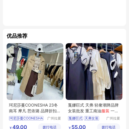
优品推荐
珂尼莎蔓COONESHA 23冬
戛娜巨式 天弗 轻奢潮牌品牌
南耳 摩凡 芭依璐 品牌折扣
女装批发 重工南油
服装
一手
女装批发
货源 厂家直发
珂尼莎蔓COONESHA
广州拉夏
戛娜巨式
天弗女装
广州拉夏
贝尼服饰
贝尼服饰
南耳
摩凡
芭依璐
嘎娜巨式
一手货源
49.00
55.00
拨打电话
商行
拨打电话
商行
￥
￥
女装批发
轻奢品牌女装