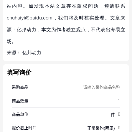
站内容。如发现本站文章存在版权问题，烦请联系
chuhaiyi@baidu.com，我们将及时核实处理。文章来
源：亿邦动力，本文为作者独立观点，不代表出海易立
场。
来源：
亿邦动力
填写询价