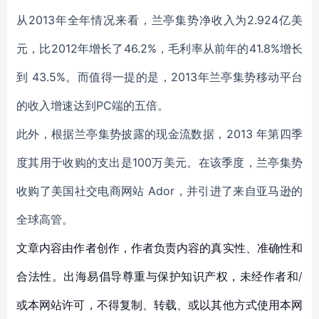
从2013年全年情况来看，兰亭集势净收入为2.924亿美
元，比2012年增长了46.2%，毛利率从前年的41.8%增长
到 43.5%。而值得一提的是，2013年兰亭集势移动平台
的收入增速达到PC端的五倍。
此外，根据兰亭集势披露的现金流数据，2013 年第四季
度其用于收购的支出是100万美元。在该季度，兰亭集势
收购了美国社交电商网站 Ador，并引进了来自亚马逊的
全球高管。
文章内容由作者创作，作者负责内容的真实性、准确性和
合法性。出海易倡导尊重与保护知识产权，未经作者和/
或本网站许可，不得复制、转载、或以其他方式使用本网