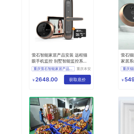
萤石智能家居产品安装 远程猫
萤石猫
眼手机监控 别墅智能监控系统
家居系
方案
重庆萤石智能家居产品安装
重庆本安
重庆猫
科技发展
远程猫眼手机监控
萤石可
有限公司
2648.00
549
别墅智能监控系统方案
获取底价
智能家
￥
￥
方案设