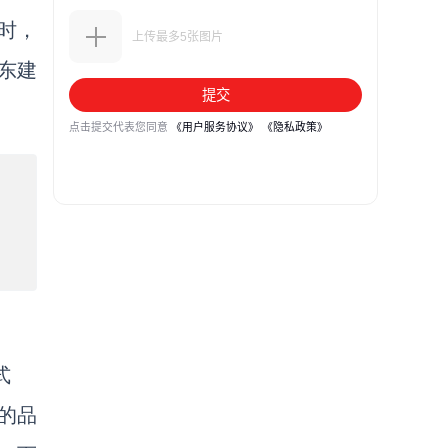
届时，
东建
式
的品