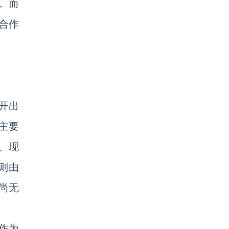
。而
合作
开出
主要
、现
则由
前尚无
作为