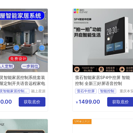
灵智能家居控制系统套装
萤石智能家居SP4中控屏 智能
屋定制开关语音远程家电
控制 全新三好屏语音控制
天猫精灵智能家居控制系统
颍上星源
萤石中控屏
智能控制
重庆本
科技发展
科技发
全新三好屏
有限公司
有限公
0.00
1499.00
获取底价
智能家居设备
获取底价
￥
重庆智能家居公司