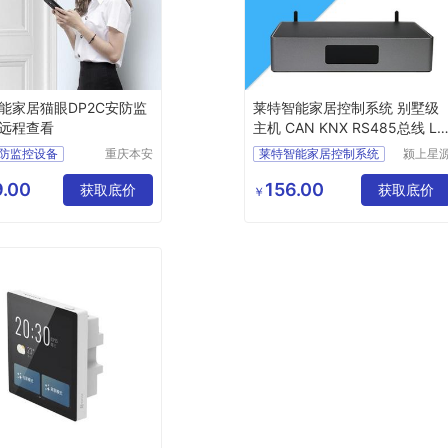
能家居猫眼DP2C安防监
莱特智能家居控制系统 别墅级
远程查看
主机 CAN KNX RS485总线 L
RA方案
防监控设备
重庆本安
莱特智能家居控制系统
颍上星
科技发展
科技发
眼DP2C
有限公司
有限公
.00
156.00
眼安装厂家
获取底价
获取底价
￥