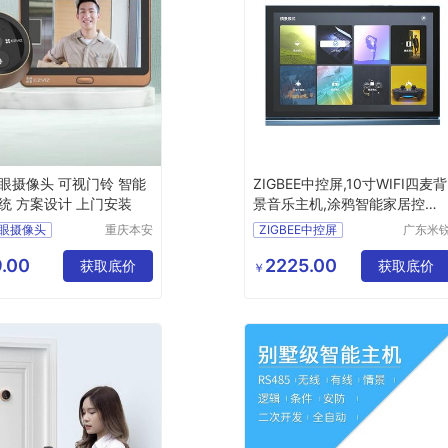
眼摄像头 可视门铃 智能
ZIGBEE中控屏,10寸WIFI四麦背
统 方案设计 上门安装
景音乐主机,涂鸦智能家居控制
系统
眼摄像头
重庆本安
ZIGBEE中控屏
广东米
科技发展
信息科
视门铃
智能家居音乐主机
有限公司
有限公
.00
2225.00
居系统
获取底价
智能家居控制系统主机
获取底价
￥
计
上门安装
智能家居控制系统
智能家居解决方案