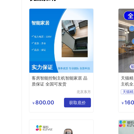
客房智能控制主机智能家居 品
天猫精
质保证 全国可发货
主机全
北京东方
朗利新技
术开发有
800.00
160
获取底价
￥
￥
限公司