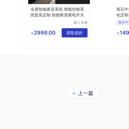
全屋智能家居系统 智能控制系
萤石中
统套装定制 智能家居家电开关
化定制
颍上卓越
萤石中
电子商务
支持个
有限公司
2998.00
149
获取底价
重庆智
￥
￥
本安科
上一篇