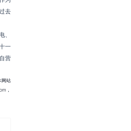
过去
电、
十一
自营
本网站
om，