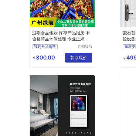
过期食品销毁 库存产品报废 不
萤石智
合格商品环保处理 专业正规资
控设备
质证书
过期食品销毁
广州绿航
重庆安
环保科技
萤石猫
有限公司
300.00
499
获取底价
远程猫
￥
￥