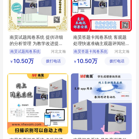
南昊试题阅卷系统 提供详细
南昊答题卡阅卷系统 客观题
的分析管理 为教学改进提供
处理快速准确主观题评阅轻
依据
松
南昊试题阅卷系统
河北文瀚
南昊答题卡阅卷系统
河北文瀚
云教育科
云教育科
答题卡阅卷
中学网上阅卷
10.50万
10.50万
拨打电话
技发展有
拨打电话
技发展有
￥
￥
答题卡阅卷系统
教育阅卷系统
限公司
限公司
教研室网上阅卷
电子评卷系统
计算机阅卷系统
自动阅卷系统