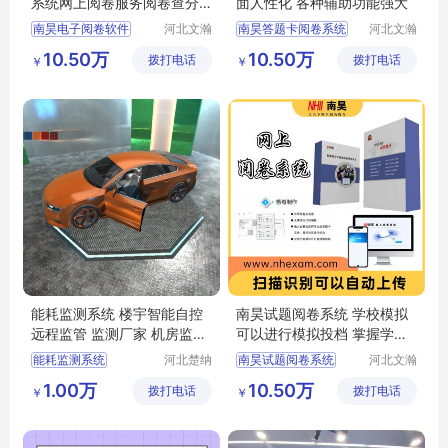
系统网上阅卷服务阅卷查分
面人性化 各种辅助功能强大
系统
南昊电子阅卷软件
河北文瀚
南昊答题卡阅卷系统
河北文瀚
云教育科
云教育科
快速阅卷系统
教育阅卷系统
10.50万
10.50万
拨打电话
技发展有
拨打电话
技发展有
￥
￥
网上阅卷服务
考试电脑阅卷
限公司
限公司
阅卷查分系统
电子评卷系统
电子阅卷软件
学校阅卷系统
能耗监测系统 楼宇智能自控
南昊试题阅卷系统 学校模拟
远程监管 监测厂家 机房监控
可以进行模拟投档 掌握学生
机房可视化
上线情况
能耗监测系统
河北楚纳
南昊试题阅卷系统
河北文瀚
科技有限
云教育科
楼宇智能自控
考试电脑阅卷
1.00万
10.50万
拨打电话
公司
拨打电话
技发展有
￥
￥
机房可视化
机房监控
中学网上阅卷
限公司
数字孪生
在线阅卷系统
计算机阅卷系统