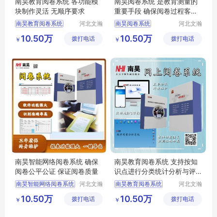
南昊教育阅卷系统 各功能模
南昊阅卷系统 是教育测量的
块制作灵活 无顺序要求
重要手段 确保阅卷过程客观
性
南昊教育阅卷系统
河北文瀚
南昊阅卷系统
河北文瀚
云教育科
云教育科
答题卡阅卷
答题卡阅卷系统
10.50万
10.50万
拨打电话
技发展有
拨打电话
技发展有
￥
￥
中学网上阅卷
计算机阅卷
评卷系统
限公司
限公司
教研室网上阅卷
中学网上阅卷
自动阅卷系统
南昊智能网络阅卷系统 确保
南昊教育阅卷系统 支持按知
阅卷公平公证 保证阅卷质量
识点进行分类统计分析与评
价
南昊智能网络阅卷系统
河北文瀚
南昊教育阅卷系统
河北文瀚
云教育科
云教育科
答题卡阅卷
电子评卷系统
10.50万
10.50万
拨打电话
技发展有
拨打电话
技发展有
￥
￥
计算机阅卷
高考阅卷系统
限公司
限公司
互联网阅卷
自动阅卷系统