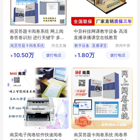
南昊答题卡阅卷系统 网上阅
中异科技网课教学设备 高清
卷答卷识别 进行关键字 多字
直播录播课堂在线教育
段校对
南昊答题卡阅卷系统
河北文瀚
教学设备
直播课堂
郑州中异
云教育科
电子科技
互联网阅卷
录播
网课教学
10.50万
1.80万
拨打电话
技发展有
拨打电话
有限公司
￥
￥
中学网上阅卷
在线教育
限公司
教育阅卷系统
电子评卷系统
南昊电子阅卷软件快速阅卷
南昊答题卡阅卷系统 阅卷界