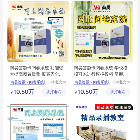
答题卡阅卷系统
考试阅卷系统
南昊答题卡阅卷系统 功能强
南昊答题卡阅卷系统 学校模
大提高阅卷质量 报表齐全一
拟可以进行模拟投档 掌握学
键导出
生上线情况
南昊答题卡阅卷系统
河北文瀚
南昊答题卡阅卷系统
河北文瀚
云教育科
云教育科
中学网上阅卷
互联网阅卷
10.50万
10.50万
拨打电话
技发展有
拨打电话
技发展有
￥
￥
教育阅卷系统
中学网上阅卷
限公司
限公司
考试电脑阅卷
电子评卷系统
电子评卷系统
计算机阅卷系统