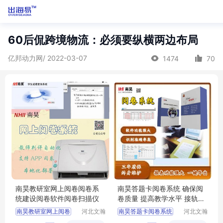
60后侃跨境物流：必须要纵横两边布局
亿邦动力网/ 2022-03-07
1474
70
南昊教研室网上阅卷阅卷系
南昊答题卡阅卷系统 确保阅
统建设阅卷软件阅卷扫描仪
卷质量 提高教学水平 接轨教
学模式
南昊教研室网上阅卷
河北文瀚
南昊答题卡阅卷系统
河北文瀚
云教育科
云教育科
阅卷系统建设
互联网阅卷