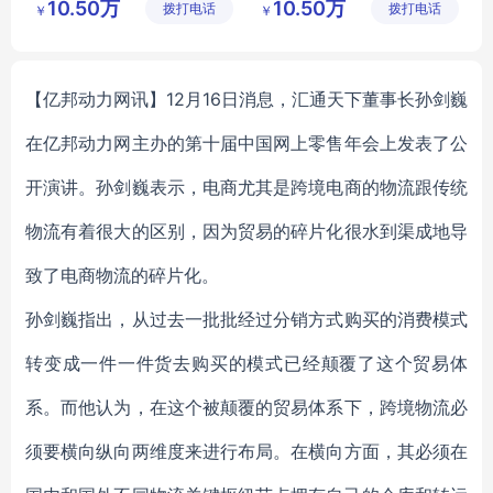
10.50万
10.50万
拨打电话
技发展有
拨打电话
技发展有
￥
￥
阅卷软件
阅卷扫描仪
考试电脑阅卷
限公司
限公司
教研室网上阅卷
教育阅卷系统
在线阅卷系统
【亿邦动力网讯】12月16日消息，汇通天下董事长孙剑巍
在亿邦动力网主办的第十届中国网上零售年会上发表了公
开演讲。孙剑巍表示，电商尤其是跨境电商的物流跟传统
物流有着很大的区别，因为贸易的碎片化很水到渠成地导
致了电商物流的碎片化。
孙剑巍指出，从过去一批批经过分销方式购买的消费模式
转变成一件一件货去购买的模式已经颠覆了这个贸易体
系。而他认为，在这个被颠覆的贸易体系下，跨境物流必
须要横向纵向两维度来进行布局。在横向方面，其必须在