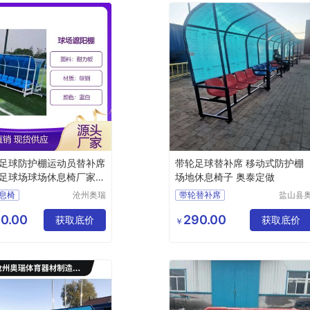
足球防护棚运动员替补席
带轮足球替补席 移动式防护棚
足球场球场休息椅厂家销
场地休息椅子 奥泰定做
息椅
沧州奥瑞
带轮替补席
盐山县
体育器材
泰体育
护棚
移动式足球防护棚
制造有限
材厂
0.00
290.00
替补席
获取底价
足球场地休息椅子
获取底价
￥
公司
判椅
球场座椅
足球防护棚厂家
教练替补席