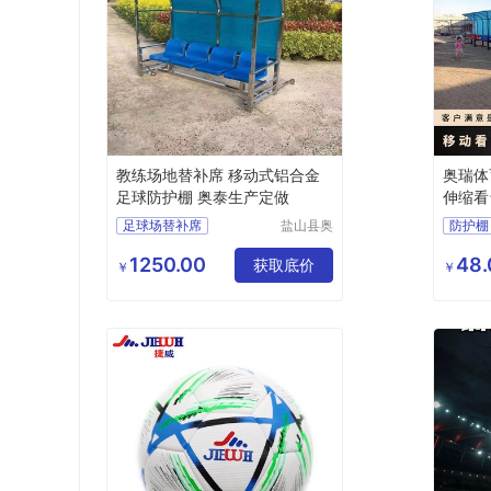
教练场地替补席 移动式铝合金
奥瑞体
足球防护棚 奥泰生产定做
伸缩看
足球场替补席
盐山县奥
防护棚
泰体育器
移动式足球防护设备
足球防
材厂
1250.00
48.
教练场地替补席
获取底价
足球替
￥
￥
教练替补席
防护棚
足球防护棚