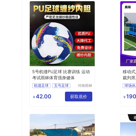
5号机缝PU足球 比赛训练 运动
移动式
考试雨林体育强身健体
裁判席
售
机缝足球
五号足球
河南雨林
球场休
教育工程
运动足球
足球防
有限公司
42.00
190
获取底价
运动员
￥
￥
足球裁