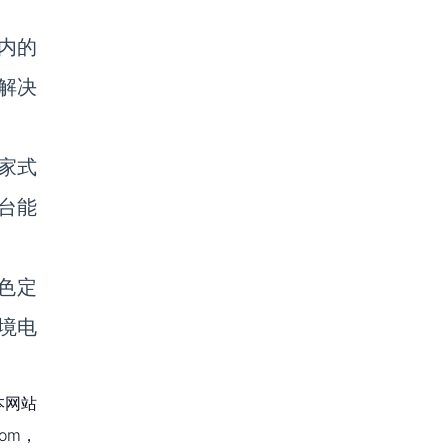
内的
解决
家式
台能
色定
境电
本网站
om，