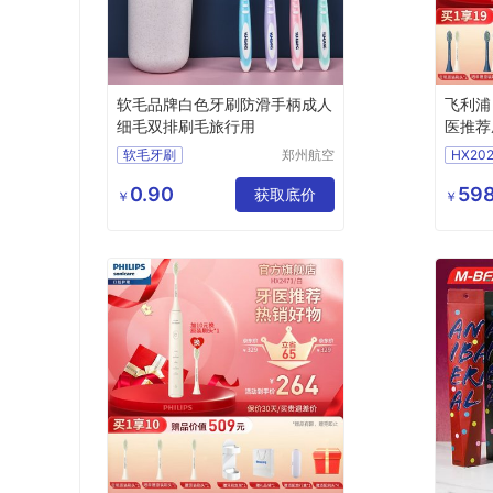
软毛品牌白色牙刷防滑手柄成人
飞利浦
细毛双排刷毛旅行用
医推荐
动牙刷
软毛牙刷
郑州航空
HX202
模式【
港区芙乐
独立包装成人细毛牙刷
HX24
鑫日用百
0.90
值
598
家用情侣牙刷
获取底价
￥
￥
货店
旅行套装批发