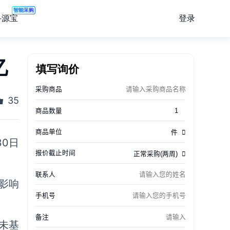
智能采购
登录
寻源宝
亿
填写询价
35
30日
的影响
未基