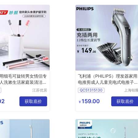
用细毛可旋转男女情侣专
飞利浦（PHILIPS）理发器家用
人洗漱生活家庭装清洁牙
电推剪成人儿童充电式电推子
动理发剪QC5130&QC5131随
江苏优居
QC51315130
上海铂
机发货全家适用
客日用品
照明器
QC5131
有限公司
有限公
02
159.00
获取底价
获取底价
￥