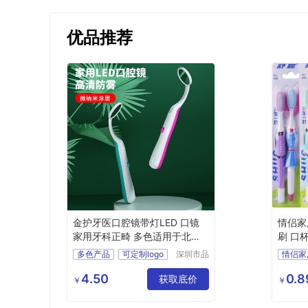
优品推荐
金护牙医口腔镜带灯LED 口镜
情侣家
家用牙科正畸 多色适用于北美
刷 口
地区
家庭装
多色产品
可定制logo
深圳市品
情侣家
极口腔生
源头工厂
销售北美
两个成
物科技有
4.50
0.8
方便携带
获取底价
儿童支
￥
￥
限公司