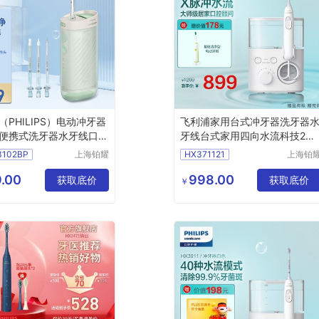
（PHILIPS）电动冲牙器
飞利浦家用台式冲牙器洗牙器
便携式洗牙器水牙线口腔
牙线台式家用四向水流科技2种
牙菌斑正畸适用家用台式
洁齿模式10级洁齿力度水魔方
3102BP
上海铂耀
HX371121
上海铂
X3331/02
白色HX3711/21品质好
照明器材
照明器
有限公司
有限公
.00
998.00
获取底价
获取底价
￥