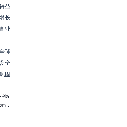
得益
比增长
直业
全球
建设全
可巩固
本网站
om，