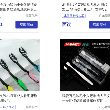
子万毛软毛小头牙刷情侣
刷博士6-12岁吸盘儿童牙刷代
超细超软酒店洗漱家庭装
加工 软毛洁齿刷工厂 支持OEM
定制
江苏优居
儿童牙刷代加工
广东刷
客日用品
士科技
儿童牙刷代工
有限公司
限公司
0
面议
获取底价
儿童牙刷工厂
获取底价
儿童牙刷OEM
儿童牙刷定制
支装小月亮成人软毛牙刷
现货万毛软毛小头牙刷成人男
细软毛
士专用情侣款超细超软家用 正
品
支装小月亮
郑州航空
江苏优