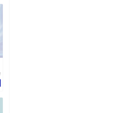
电
耀
材
司