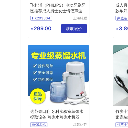
飞利浦（PHILIPS）电动牙刷牙
成人月
医推荐成人男士女士情侣声波震
款孕妇
动牙刷HX24715效宝藏刷五种
家用
HX203304
上海铂耀
家庭装
模式【三八妇女节礼物】HX品
照明器材
HX247103
有限公司
质好
299.00
3.8
获取底价
￥
￥
达芬奇口腔 牙科实验室蒸馏水
竹炭十
提取设备 蒸馏水蒸馏水机器
家庭装
蒸馏水机
江苏达芬
竹炭十