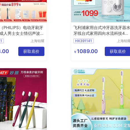
（PHILIPS）电动牙刷牙
飞利浦家用台式冲牙器洗牙器
成人男士女士情侣声波震
牙线台式家用四向水流科技4种
HX24715效宝藏刷五种
洁齿模式10级洁齿力度水魔方
1
上海铂耀
HX391141
上海铂
三八妇女节礼物】HX挺
白色HX3911/41
照明器材
照明器
71情侣款
有限公司
有限公
.00
1089.00
获取底价
获取底价
￥