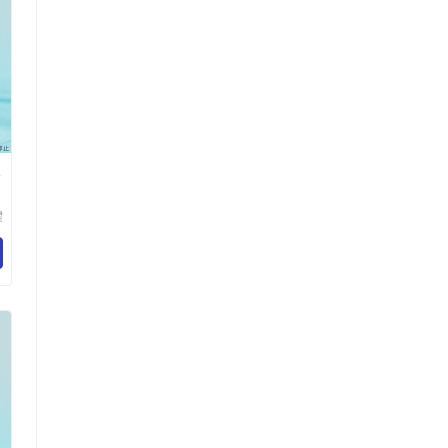
水
耀
材
司