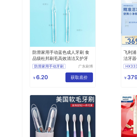
防滑家用手动蓝色成人牙刷 食
飞利浦
品级杜邦刷毛高效清洁又护牙
洁牙器
护理除
防滑家用手动牙刷
广东刷博
HX33
大容量H
士科技有
蓝色成人牙刷
限公司
6.20
379
手动牙刷
获取底价
￥
￥
成人家用牙刷
杜邦刷毛成人牙刷