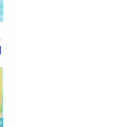
水
耀
材
司