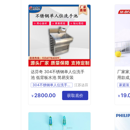
达芬奇 304不锈钢单人位洗手
厂家家
池 低背板水池 简易安装
用款成
刷
304不锈钢单人位洗手池
江苏达芬
家庭装
奇科技股
不锈钢304手术室洗手池
份有限公
2800.00
19.
不锈钢水槽
获取底价
￥
￥
司
低背板水池
洗手池