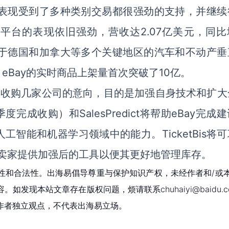
业绩表现受到了多种类别交易都很强劲的支持，并继续
eds平台的表现依旧强劲，营收达2.07亿美元，同
受益于德国和加拿大等多个关键地区的汽车和不动产垂
Bay的实时商品上架量首次突破了10亿。
布了收购几家公司的意向，目的是加强自身技术和扩大
度完成收购）和SalesPredict将帮助eBay完成
智能和机器学习领域中的能力。TicketBis将
ls则将为卖家提供加强后的工具以便其更好地管理库存。
性和合法性。出海易倡导尊重与保护知识产权，未经作者和/或
现本站文章存在版权问题，烦请联系chuhaiyi@baidu.c
作者独立观点，不代表出海易立场。