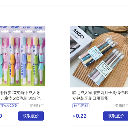
用竹炭20支两个成人牙
软毛成人家用护齿月子刷情侣
杯儿童支5软毛刷 送细丝
立包装牙刷日用百货
用竹炭20支
郑州航空
软毛牙刷
郑州航
港区全瑞
港区芙
人牙刷
成人家用护齿
月子刷
琦日用品
鑫日用
9
0.22
5软毛牙刷
获取底价
情侣牙刷
日用百货
获取底价
￥
店
货店