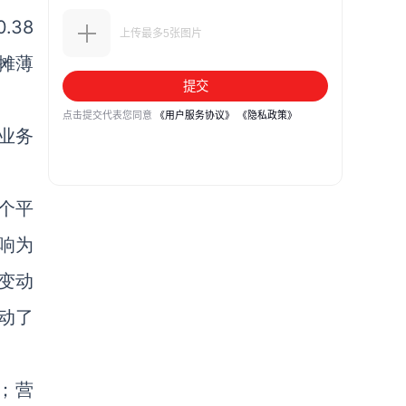
38
摊薄
业务
这个平
响为
变动
带动了
%；营