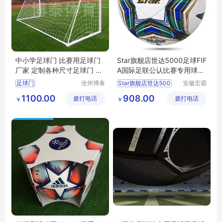
中小学足球门 比赛用足球门
Star旗舰店世达5000足球FIF
厂家 定制各种尺寸足球门 实
A国际足联公认比赛专用球SB
体厂家
105TB
足球门
沧州博泰
Star旗舰店世达500
安徽宏霸
体育设备
机械设备
1100.00
908.00
拨打电话
有限公司
拨打电话
有限公司
￥
￥