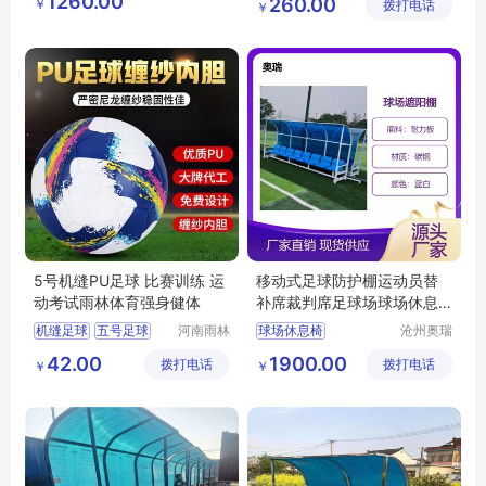
1260.00
260.00
￥
制造有限
拨打电话
有限公司
￥
学校足球防护休息椅
足球用品
公司
足球防护休息椅
阳光耐力瓦防护棚
5号机缝PU足球 比赛训练 运
移动式足球防护棚运动员替
动考试雨林体育强身健体
补席裁判席足球场球场休息
椅厂家销售
机缝足球
五号足球
河南雨林
球场休息椅
沧州奥瑞
教育工程
体育器材
运动足球
足球防护棚
42.00
1900.00
拨打电话
有限公司
拨打电话
制造有限
￥
￥
运动员替补席
公司
足球裁判椅
球场座椅