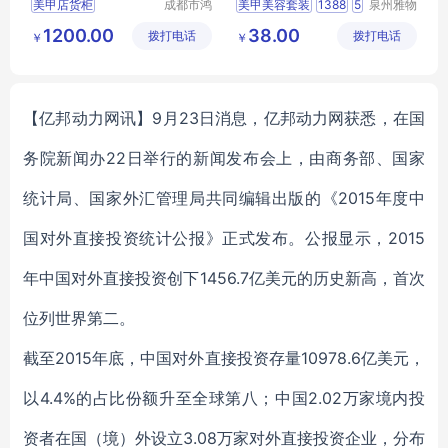
美甲店货柜
成都市鸿
美甲美容套装
1388
5
泉州雅物
森一家展
贸易有限
成都美甲店展示柜
企业礼物
年会礼品
1200.00
38.00
拨打电话
览展示有
拨打电话
公司
￥
￥
美甲店置物柜
MY
YHGM
L5
09
限公司
美容院美甲店货柜
美容院产品柜
【亿邦动力网讯】9月23日消息，亿邦动力网获悉，在国
务院新闻办22日举行的新闻发布会上，由商务部、国家
统计局、国家外汇管理局共同编辑出版的《2015年度中
国对外直接投资统计公报》正式发布。公报显示，2015
年中国对外直接投资创下1456.7亿美元的历史新高，首次
位列世界第二。
截至2015年底，中国对外直接投资存量10978.6亿美元，
以4.4%的占比份额升至全球第八；中国2.02万家境内投
资者在国（境）外设立3.08万家对外直接投资企业，分布