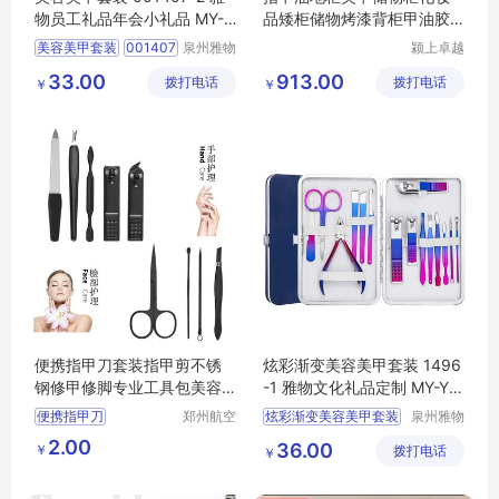
物员工礼品年会小礼品 MY-Y
品矮柜储物烤漆背柜甲油胶
HGM-L5-01
边柜产品柜台
美容美甲套装
001407
泉州雅物
颍上卓越
贸易有限
电子商务
2
员工礼品
33.00
913.00
拨打电话
公司
拨打电话
有限公司
￥
￥
年会小礼品
MY
YHGM
L5
01
便携指甲刀套装指甲剪不锈
炫彩渐变美容美甲套装 1496
钢修甲修脚专业工具包美容
-1 雅物文化礼品定制 MY-YH
美甲印字logo
GM-L5-04
便携指甲刀
郑州航空
炫彩渐变美容美甲套装
泉州雅物
港区芙乐
贸易有限
指甲剪不锈钢
1496
1
文化
2.00
36.00
￥
鑫日用百
拨打电话
公司
￥
修甲修脚专业工具
礼品定制
MY
YHGM
货店
美容美甲印字
L5
04