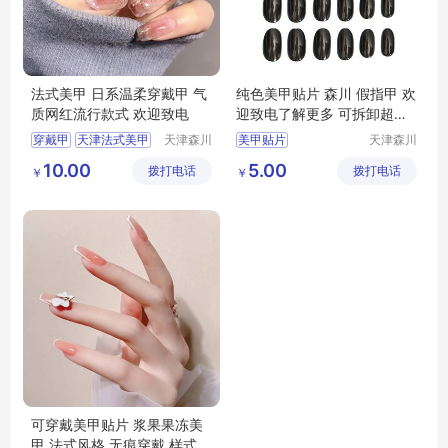
法式美甲 日系温柔穿戴甲 气
纯色美甲贴片 森川 假指甲 欢
质网红流行款式 欢迎致电
迎致电了解更多 可拆卸超薄
粉胶果冻胶贴
穿戴甲
天津法式美甲
天津森川
美甲贴片
天津森川
工艺品有
工艺品有
法式美甲
美甲贴片
美甲贴片成品
假指甲
10.00
5.00
拨打电话
限公司
拨打电话
限公司
￥
￥
美甲贴片厂家
天津假指甲
穿戴及
可穿戴美甲贴片 浆果果冻美
甲 法式风格 无痕穿戴 样式齐