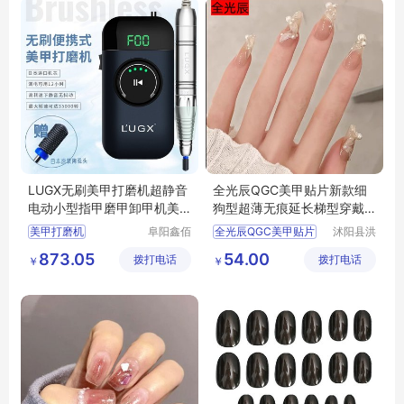
LUGX无刷美甲打磨机超静音
全光辰QGC美甲贴片新款细
电动小型指甲磨甲卸甲机美
狗型超薄无痕延长梯型穿戴
甲店
式透明磨砂专用
美甲打磨机
阜阳鑫佰
全光辰QGC美甲贴片
沭阳县洪
汇科技有
园木材厂
美甲打磨机行情
全光辰QGC
873.05
54.00
拨打电话
限公司
拨打电话
￥
￥
打磨机
卸甲机
QGC美甲贴片
卸甲机厂家直销
QGC美甲
QGC美甲贴