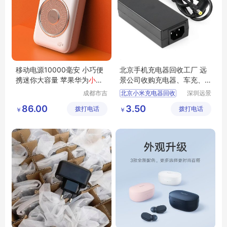
移动电源10000毫安 小巧便
北京手机充电器回收工厂 远
携迷你大容量 苹果华为
小米
景公司收购充电器、车充、
平板
电源适配器
成都市吉
北京小米充电器回收
深圳远景
顺优品科
环保科技
北京收购小米充电器
86.00
3.50
拨打电话
技有限公
拨打电话
有限公司
￥
￥
司