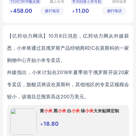
TEGIC90W氮化镓
颍上头等
常州回收小米耳机
深圳远景
舱科技发
环保科技
常州小米耳机回收
458.00
11.00
拨打电话
展有限公
拨打电话
有限公司
￥
￥
司
【亿邦动力网讯】10月8日消息，亿邦动力网从外媒获
悉，小米将通过其俄罗斯产品经销商RDC在莫斯科的一家
购物中心开始小米专卖店。
外媒指出，小米计划在2018年夏季前于俄罗斯开设20家
专卖店，旗舰店将设在莫斯科，其他地区的专卖店规模会
较小，该项目总预算高达200万美元。
黄
小米
黑
小米
白
小米
绿
小米
大米贴牌定制
18.80
￥