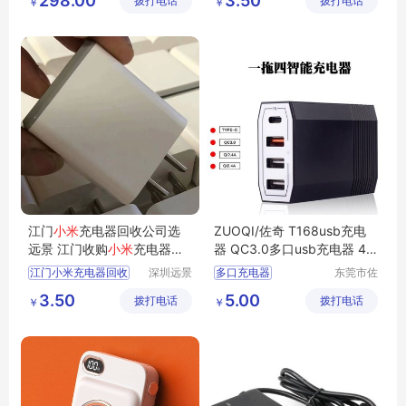
298.00
3.50
拨打电话
有限公司
拨打电话
有限公司
￥
￥
江门
小米
充电器回收公司选
ZUOQI/佐奇 T168usb充电
远景 江门收购
小米
充电器、
器 QC3.0多口usb充电器 4u
路由器回收
sb 充电器智能手机快充 一拖
江门小米充电器回收
深圳远景
多口充电器
东莞市佐
四 厂家直销
环保科技
奇电子有
江门收购小米充电器
多口usb充电器
3.50
5.00
拨打电话
有限公司
拨打电话
限公司
￥
￥
usb充电器
4usb
充电器
认证厂家