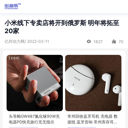
小米线下专卖店将开到俄罗斯 明年将拓至
20家
亿邦动力网/ 2022-03-11
1827
70
头等舱GW487氮化镓90W充
常州回收蓝牙耳机 充电器 数
电器PD快充旅行充无指示
据线 蓝牙音响 常州库存耳机
回收公司