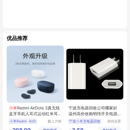
优品推荐
小米
Redmi AirDots 3真无线
宁波充电器回收公司哪家好
蓝牙耳机入耳式运动红米耳
温州高价收购明纬开关电源
机
逆变器库存
小米Redmi
AirD
颍上力程
宁波小米充电器回收
深圳远景
仪器设备
环保科技
宁波收购小米充电器