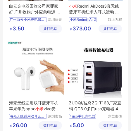
白云充电器回收公司家哪家
小米
Redmi AirDots3真无线
好 广州收购户外应急电源 汽
蓝牙耳机红米入耳式运动 适
车启动电源
用苹果华为
广州白云小米充电器回收
深圳远景
小米Redmi
AirD
颍上力程
环保科技
仪器设备
广州白云收购小米充电器
3.50
373.00
拨打电话
有限公司
拨打电话
有限公司
￥
￥
海壳无线适用双耳蓝牙耳机
ZUOQI/佐奇ZQ-T168厂家直
苹果华为oppo
小米
vivo安卓
销 QC3.0多口usb充电器 4u
通用耳机手机适用立体声耳
sb桌面式智能手机快充 一拖
海壳无线适用双耳蓝牙耳机
深圳市高
4usb手机充电器
东莞市佐
机
四
贝电子有
奇电子有
海壳苹果华为oppo小米vivo安卓通用耳机
多口qc3
0充电器
26.00
5.00
拨打电话
限公司
拨打电话
限公司
￥
￥
海壳手机适用立体声耳机
usb充电器
充电器厂家