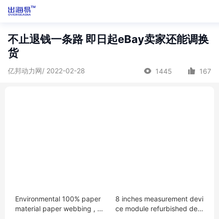
不止退钱一条路 即日起eBay卖家还能调换
货
亿邦动力网/ 2022-02-28
1445
167
Environmental 100% paper
8 inches measurement devi
material paper webbing , p
ce module refurbished dete
aper ribbon, paper strap 10
ction face machine face re