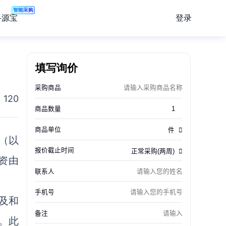
智能采购
登录
寻源宝
填写询价
120
（以
资由
及和
元。此