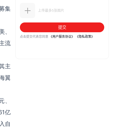
募集
北美、
主流
，其主
海翼
亿元、
61亿
收入自