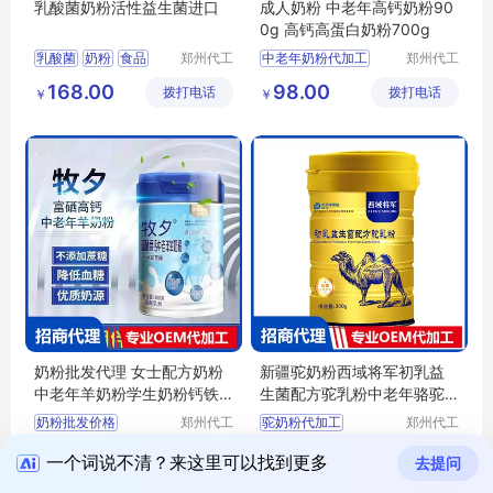
乳酸菌奶粉活性益生菌进口
成人奶粉 中老年高钙奶粉90
0g 高钙高蛋白奶粉700g
乳酸菌
奶粉
食品
郑州代工
中老年奶粉代加工
郑州代工
帮网络科
帮网络科
成人奶粉
牛奶
中老年奶粉贴牌代工
168.00
98.00
拨打电话
技有限公
拨打电话
技有限公
￥
￥
中老年奶粉oem
司
司
中老年奶粉代理
奶粉批发代理 女士配方奶粉
新疆驼奶粉西域将军初乳益
中老年羊奶粉学生奶粉钙铁
生菌配方驼乳粉中老年骆驼
锌全营养奶粉
奶粉
奶粉批发价格
郑州代工
驼奶粉代加工
郑州代工
帮网络科
帮网络科
女士奶粉批发
驼奶粉oem
面议
398.00
拨打电话
技有限公
拨打电话
技有限公
￥
一个词说不清？来这里可以找到更多
中老年奶粉批发
驼奶粉贴牌
去提问
司
司
学生奶粉批发
中老年驼奶粉贴牌