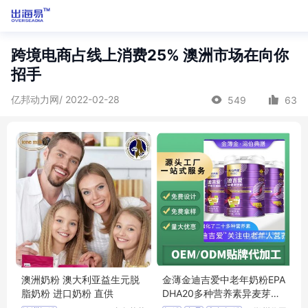
跨境电商占线上消费25% 澳洲市场在向你
招手
亿邦动力网/ 2022-02-28
549
63
澳洲奶粉 澳大利亚益生元脱
金薄金迪吉爱中老年奶粉EPA
脂奶粉 进口奶粉 直供
DHA20多种营养素异麦芽酮
糖醇