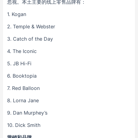
忽视。本土主要的线上零售品牌有：
1.
Kogan
2. Temple & Webster
3. Catch of the Day
4. The Iconic
5. JB Hi-Fi
6. Booktopia
7. Red Balloon
8. Lorna Jane
9. Dan Murphey’s
10. Dick Smith
营销和品牌