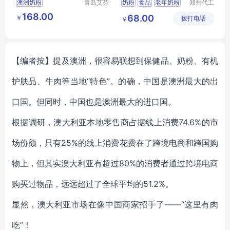
澳洲奶粉
青岛艾芬
奶粉
食品
老年奶粉
郑州代工
特工贸有
帮网络科
澳大利亚奶粉
多种营养
中老年
168.00
68.00
￥
限公司
拨打电话
技有限公
￥
进口奶粉
脱脂奶粉
司
奶粉批发
【编者按】提及澳洲，很容易联想到保健品、奶粉、有机
护肤品、牛肉等当地“特色”。的确，中国是澳洲最大的出
口国。但同时，中国也是澳洲最大的进口国。
根据调研，澳大利亚本地零售商占据线上消费74.6%的市
场份额，只有25%的线上消费花费在了跨境电商和跨国购
物上，但其实澳大利亚有超过80%的消费者通过跨境电商
购买过物品，远远超过了全球平均的51.2%。
显然，澳大利亚市场在像中国商家招手了——“这里有肉
吃”！