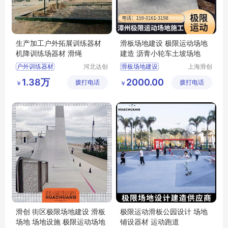
生产加工户外拓展训练器材
滑板场地建设 极限运动场地
机降训练场器材 滑绳
建造 沥青小轮车土坡场地
户外训练器材
河北达创
滑板场地建设
上海滑创
体育器材
建筑装饰
高空拓展训练器材
滑板场地建设极限运动场地建造
1.38万
2000.00
拨打电话
有限公司
拨打电话
工程有限
￥
￥
机降训练场器材
极限运动土坡场地
公司
机降模拟平台
极限运动场地建造
机降滑绳
滑创 街区极限场地建设 滑板
极限运动滑板公园设计 场地
场地 场地设施 极限运动场地
铺设器材 运动跑道