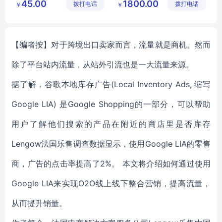
45.00
1800.00
拨打电话
设施工程
拨打电话
工程有限
￥
￥
体育馆木地板
运动装备
滑板场地
有限公司
公司
运动木地板生产厂家
滑板场地设计
运动木地板厂家
【编者按】对于跨境出口卖家而言，流量就是商机。然而
除了平台站内流量，从站外引流也是一大流量来源。
据了解，谷歌本地库存广告(Local Inventory Ads, 缩写
Google LIA) 是Google Shopping的一部分，可以帮助
用户了解他们搜索的产品在附近的商店里是否库存
Lengow法国乐售调查数据显示，使用Google LIA的零售
商，广告的点击率提高了2%。 本文将介绍如何通过使用
Google LIA来实现O2O线上线下整合营销，提高流量，
从而提升销量。