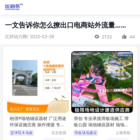
一文告诉你怎么撩出口电商站外流量……
亿邦动力网/ 2022-02-28
2132
44
柏强®场地铺设器材 广泛用途
滑创 专业承接滑板场施工 滑
环保设施完善 操作便捷 专业
板公园 场地铺设器材 场地设
靠谱
计建造
篮球馆木地板
北京佰强
滑板场地建设
上海滑创
桦业体育
建筑装饰
羽毛球馆木地板
场地铺设器材