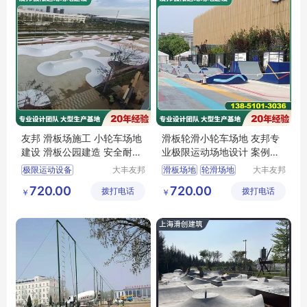
友邦 滑板场施工 小轮车场地
滑板轮滑小轮车场地 友邦专
建设 滑板公园建造 安全耐磨
业极限运动场地设计 案例众
品质保证
多
极限运动设备
大丰友邦
滑板场地
轮滑场地
大丰友邦
极限运动
极限运动
滑板公园设计
小轮车场地
720.00
720.00
拨打电话
场地建设
拨打电话
场地建设
￥
￥
极限运动场地建造
极限运动场地
有限公司
有限公司
小轮车场地建设
滑板场地施工