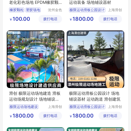
老化彩色场地 EPDM橡胶颗
运动装备 场地铺设器材
粒
橡胶颗粒
塑胶场地
沧州金色
极限运动滑板公园设计
上海滑创
童年幼教
建筑装饰
学校场地铺设
极限运动场地
100.00
1800.00
拨打电话
玩具有限
拨打电话
工程有限
￥
￥
EPDM场地铺设
滑板公园设计
公司
公司
塑胶跑道
滑创 极限运动场地建造 滑板
极限运动滑板公园设计 场地
运动场规划设计 场地铺设器
铺设器材 运动跑道 滑创建筑
材
极限运动场地建设
上海滑创
极限运动滑板公园设计
上海滑创
建筑装饰
建筑装饰
滑板运动场
友邦极限
极限运动场地
1800.00
1800.00
拨打电话
工程有限
拨打电话
工程有限
￥
￥
滑板公园设计
公司
公司