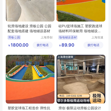
轮滑场地建设 滑板公园 公园
硅PU篮球场施工 塑胶跑道球
配套场地搭建 场地铺设器材
场材料环保耐用 场地铺设器
材
滑板公园
上海滑创
场地铺设器材
上海垣速
建筑装饰
新材料科
1800.00
89.90
拨打电话
工程有限
拨打电话
技有限公
￥
￥
公司
司
塑胶篮球场工程造价 弹性抗
滑创 极限运动滑板公园设计