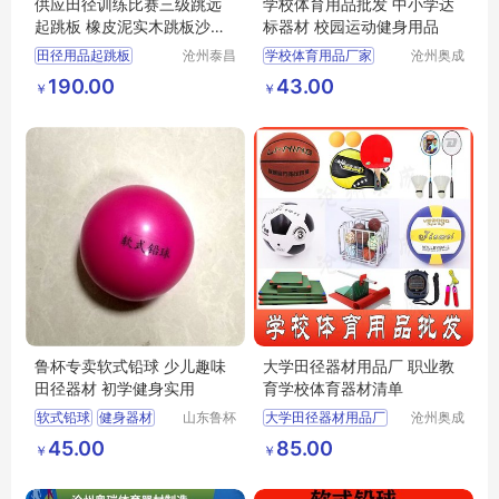
供应田径训练比赛三级跳远
学校体育用品批发 中小学达
起跳板 橡皮泥实木跳板沙坑
标器材 校园运动健身用品
助跳板
田径用品起跳板
沧州泰昌
学校体育用品厂家
沧州奥成
体育器材
体育器材
起跳板配套盒子
中小学达标器材
190.00
43.00
￥
￥
制造有限
制造有限
三级跳远橡皮泥起跳板
校园运动健身用品
公司
公司
沙坑跳远起跳板
跳远起跳板尺寸
鲁杯专卖软式铅球 少儿趣味
大学田径器材用品厂 职业教
田径器材 初学健身实用
育学校体育器材清单
软式铅球
健身器材
山东鲁杯
大学田径器材用品厂
沧州奥成
电气有限
体育器材
田径器材
职业教育学校体育器材清单
45.00
85.00
￥
￥
公司
制造有限
公司