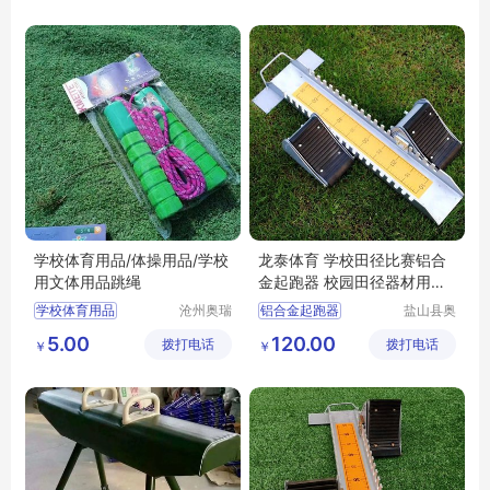
公司
学校体育用品/体操用品/学校
龙泰体育 学校田径比赛铝合
用文体用品跳绳
金起跑器 校园田径器材用品
大全
学校体育用品
沧州奥瑞
铝合金起跑器
盐山县奥
体育器材
强体育器
学校用文体用品
学校田径用品
5.00
120.00
拨打电话
制造有限
拨打电话
材厂
￥
￥
学校器材
田径用品
田径器材
公司
体操用品
校园田径器材