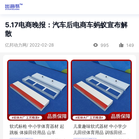
5.17电商晚报：汽车后电商车蚂蚁宣布解
散
亿邦动力网/ 2022-02-28
995
149
软式标枪 中小学体育器材 起
儿童趣味软式器材 中小学少
跳板 体操田径用品 山羊
儿田径体育用品 训练田径用
品