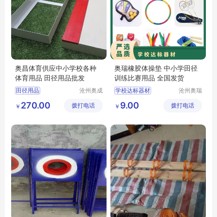
奥昌体育供应中小学校各种
奥瑞橡胶体操垫 中小学田径
体育用品 田径用品批发
训练比赛用品 全国发货
田径用品
沧州奥成
学校达标器材
沧州奥瑞
体育器材
体育器材
中小学田径用品
篮球
比赛跨栏架
助跳板
270.00
9.00
拨打电话
制造有限
拨打电话
制造有限
￥
￥
跳高架
篮球架
跳高横杆
皮尺
公司
公司