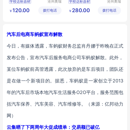
学校达标器材
沧州奥瑞
学校达标器材
沧州奥瑞
体育器材
体育器材
学校田径用品
学校田径用品
120.00
280.00
拨打电话
制造有限
拨打电话
制造有限
￥
￥
体操用品
体操用品
公司
公司
比赛田径用品
比赛田径用品
中小学比赛用品
中小学比赛用品
汽车后电商车蚂蚁宣布解散
今日，有媒体透露，车蚂蚁财务总监肖丹娜于昨晚在正式
发布公告，宣布汽车后服务电商公司车蚂蚁解散。此外，
某位车蚂蚁前高管透露，此次放弃的是车后项目，团队还
是在做一个新项目的。据悉，车蚂蚁是一家创立于2013
年的汽车后市场本地汽车生活服务O2O平台，服务范围包
括汽车保养、汽车美容、汽车维修等。（来源：亿邦动力
网）
云集晒了下两周年大促成绩单：交易额已破亿