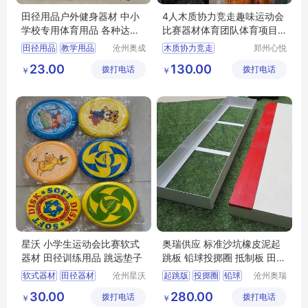
田径用品户外健身器材 中小
4人木质协力竞走趣味运动会
学校专用体育用品 各种达标
比赛器材体育团队体育项目
产品
用品
田径用品
教学用品
沧州奥成
木质协力竞走
郑州心悦
体育器材
游乐设备
中小学体育用品
趣味运动会器材
23.00
130.00
拨打电话
制造有限
拨打电话
销售有限
￥
￥
中小学达标器材
体育用品
公司
公司
星沃 小学生运动会比赛软式
奥瑞供应 标准沙坑橡皮泥起
器材 田径训练用品 跳远垫子
跳板 铅球投掷圈 抵制板 田径
用品
软式器材
田径器材
沧州星沃
起跳版
投掷圈
铅球
沧州奥瑞
体育器材
体育器材
跳远垫子
训练用品
田径用品
30.00
280.00
拨打电话
有限公司
拨打电话
制造有限
￥
￥
软式器材价格
学校达标用品