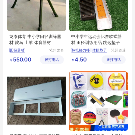
龙泰体育 中小学田径训练器
中小学生运动会比赛软式器
材 鞍马 山羊 体育器材
材 田径训练用品 跳远垫子
田径器材
沧州龙泰
标枪接力棒
体操垫子
沧州奥瑞
体育器材
体育器材
中小学田径器材
鞍马
起跑器
跳绳跨栏架
550.00
4.50
拨打电话
有限公司
拨打电话
制造有限
￥
￥
山羊
体育器材
铅球跳高架
公司