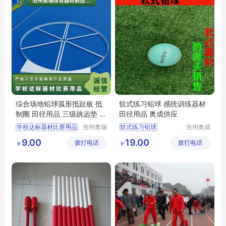
综合场地铅球弧形抵趾板 抵
软式练习铅球 感统训练器材
制圈 田径用品 三级跳远垫 奥
田径用品 奥成供应
瑞供应
学校达标器材比赛用品
沧州奥瑞
软式练习铅球
沧州奥成
体育器材
体育器材
学校比赛跳高横杆
感统训练器材
9.00
19.00
拨打电话
制造有限
拨打电话
制造有限
￥
￥
助跳板
山羊
跳箱
田径用品
公司
公司
学校体育器材