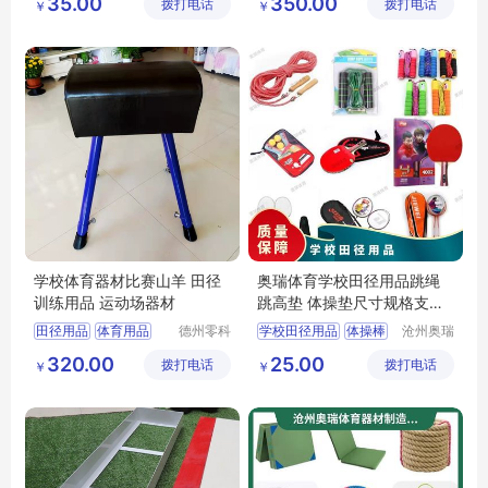
35.00
350.00
拨打电话
制造有限
拨打电话
制造有限
￥
￥
体操用品
体操用品
公司
公司
比赛田径用品
比赛田径用品
中小学比赛用品
中小学比赛用品
学校体育器材比赛山羊 田径
奥瑞体育学校田径用品跳绳
训练用品 运动场器材
跳高垫 体操垫尺寸规格支持
定制
田径用品
体育用品
德州零科
学校田径用品
体操棒
沧州奥瑞
体育设施
体育器材
学校器材
田径用品
发令旗
320.00
25.00
拨打电话
有限公司
拨打电话
制造有限
￥
￥
体操凳
公司