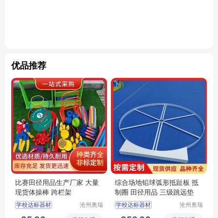
优品推荐
比赛田径用品生产厂家 大量
综合场地铅球弧形抵趾板 抵
现货体操棒 跨栏架
制圈 田径用品 三级跳远垫
学校达标器材
沧州奥瑞
学校达标器材
沧州奥瑞
体育器材
体育器材
学校田径用品
学校田径用品