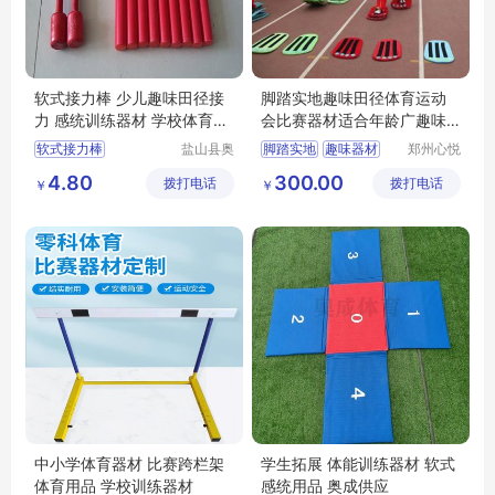
软式接力棒 少儿趣味田径接
脚踏实地趣味田径体育运动
力 感统训练器材 学校体育器
会比赛器材适合年龄广趣味
材 奥泰供应
性强
软式接力棒
盐山县奥
脚踏实地
趣味器材
郑州心悦
泰体育器
游乐设备
少儿趣味田径接力
田径器材
4.80
300.00
拨打电话
材厂
拨打电话
销售有限
￥
￥
感统训练器材
公司
学校体育器材
健身器材厂家
中小学体育器材 比赛跨栏架
学生拓展 体能训练器材 软式
体育用品 学校训练器材
感统用品 奥成供应