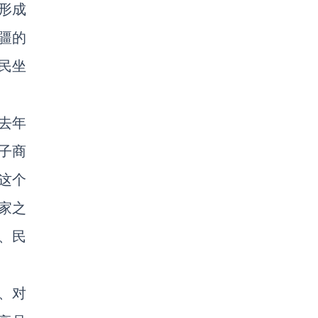
形成
疆的
民坐
去年
子商
这个
家之
、民
、对