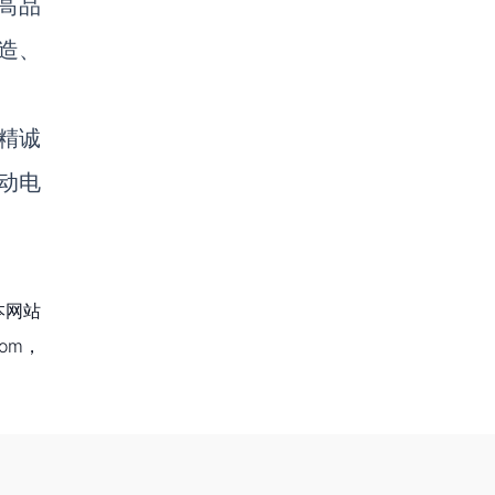
高品
造、
精诚
动电
本网站
om，