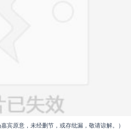
场嘉宾原意，未经删节，或存纰漏，敬请谅解。）