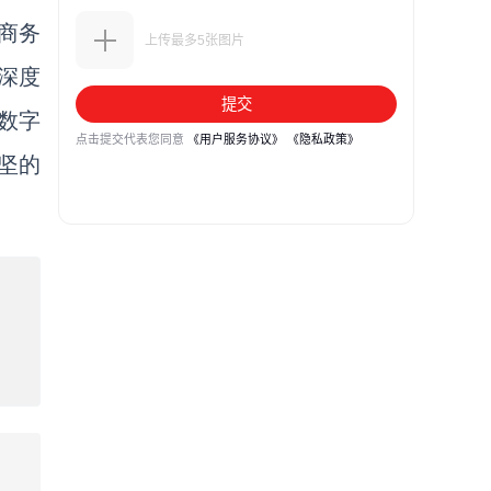
商务
深度
数字
坚的