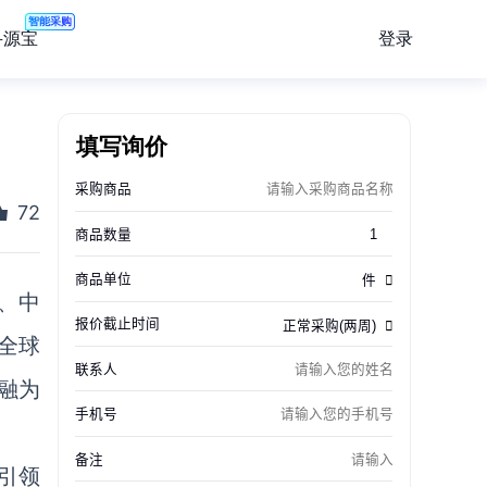
智能采购
登录
寻源宝
填写询价
72
、中
全球
融为
引领