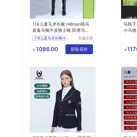
118儿童马术长靴 Hillman骑马
马鞍子
装备马靴牛皮骑士靴 防滑马具
小马矮
护腿
118儿童马术长靴Hi
安徽宏霸
机械设备
有限公司
1086.00
117
获取底价
￥
￥