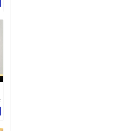
司
a
航
技
司