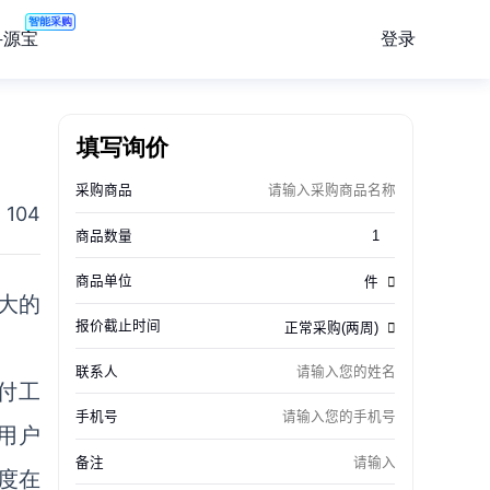
智能采购
登录
寻源宝
填写询价
104
大的
付工
总用户
速度在