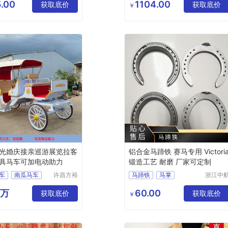
公司
有限公
.00
1104.00
获取底价
获取底价
￥
光婚庆接亲巡游展览拉客
铝合金马蹄铁 赛马专用 Victori
具马车可加电动助力
锻造工艺 耐磨 厂家可定制
车
南瓜马车
许昌方裕
马蹄铁
马掌
浙江中
工艺品有
精锻科
限公司
有限公
0万
60.00
获取底价
获取底价
￥