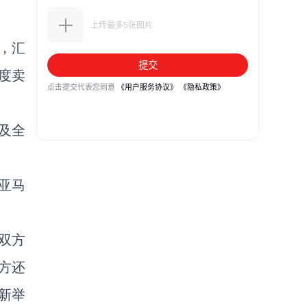
家，汇
度卖
及全
。
亚马
双方
方还
新举