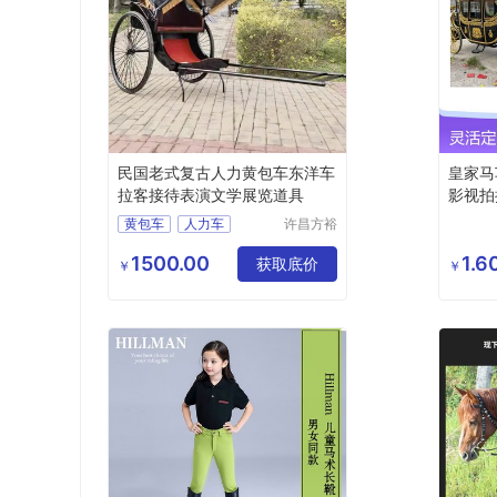
民国老式复古人力黄包车东洋车
皇家马
拉客接待表演文学展览道具
影视拍
黄包车
人力车
许昌方裕
工艺品有
东洋车
限公司
1500.00
1.
获取底价
￥
￥