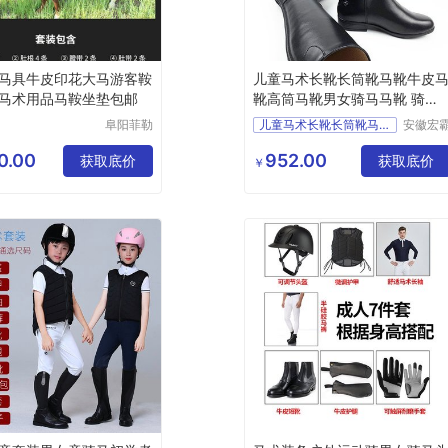
马具牛皮印花大马游客鞍
儿童马术长靴长筒靴马靴牛皮
马术用品马鞍坐垫包邮
靴高筒马靴男女骑马马靴 骑士
装备
阜阳菲勒
儿童马术长靴长筒靴马靴牛
安徽宏
科技有限
机械设
公司
有限公
0.00
952.00
获取底价
获取底价
￥