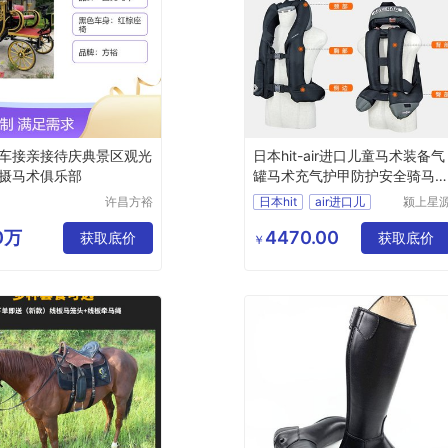
车接亲接待庆典景区观光
日本hit-air进口儿童马术装备气
摄马术俱乐部
罐马术充气护甲防护安全骑马
心
许昌方裕
日本hit
air进口儿
颍上星
工艺品有
科技发
限公司
有限公
60万
4470.00
获取底价
获取底价
￥