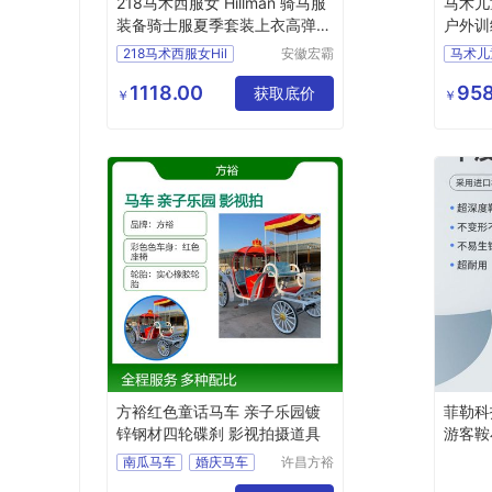
218马术西服女 Hillman 骑马服
马术儿
装备骑士服夏季套装上衣高弹时
户外训
尚
装备
218马术西服女Hil
安徽宏霸
机械设备
有限公司
1118.00
958
获取底价
￥
￥
方裕红色童话马车 亲子乐园镀
菲勒科
锌钢材四轮碟刹 影视拍摄道具
游客鞍
适配
南瓜马车
婚庆马车
许昌方裕
工艺品有
马车婚礼