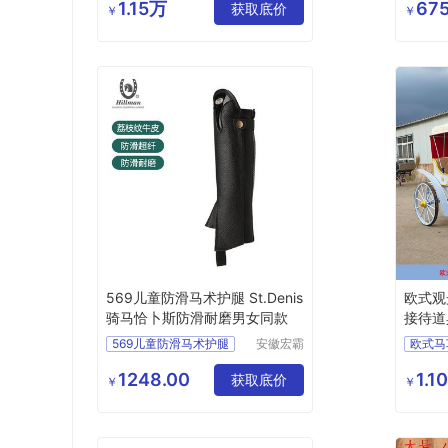
限公司
1.15万
675
获取底价
￥
￥
569儿童防滑马术护腿 St.Denis
欧式观
骑马恰卜斯防滑耐磨男女同款
接待道
569儿童防滑马术护腿
安徽宏霸
欧式马
机械设备
有限公司
1248.00
1.1
获取底价
￥
￥