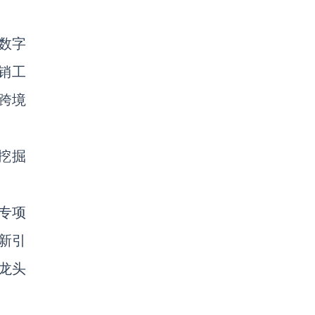
其数字
销工
，跨境
挖掘
专项
新引
进龙头