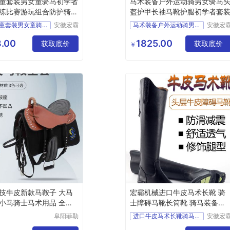
童套装男女童骑马初学者
马术装备户外运动骑男女骑马
练比赛游玩组合防护骑士
盔护甲长袖马靴护腿初学者套
马术儿童套装男女童骑马初
安徽宏霸
马术装备户外运动骑男女骑
安徽宏
机械设备
机械设
有限公司
有限公
.00
1825.00
获取底价
获取底价
￥
技牛皮新款马鞍子 大马
宏霸机械进口牛皮马术长靴 骑
小马骑士马术用品 全国
士障碍马靴长筒靴 骑马装备不
锈钢材质
阜阳菲勒
进口牛皮马术长靴骑马靴
安徽宏
科技有限
机械设