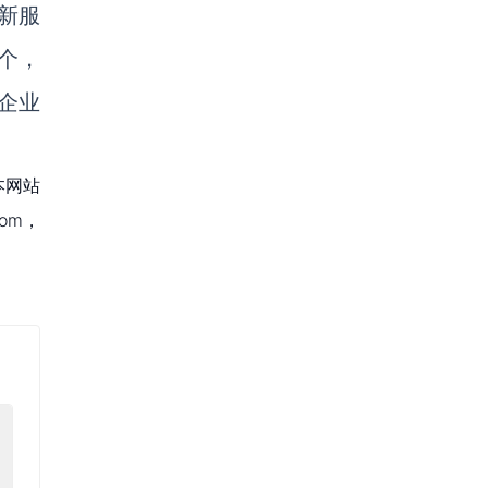
新服
个，
企业
本网站
om，