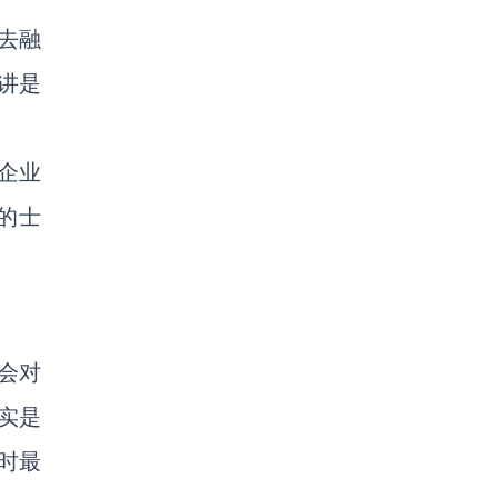
去融
讲是
企业
的士
会对
实是
时最