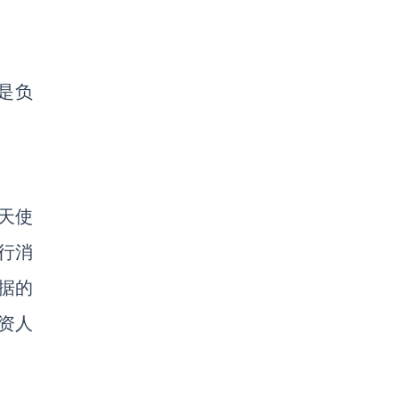
是负
天使
行消
据的
资人