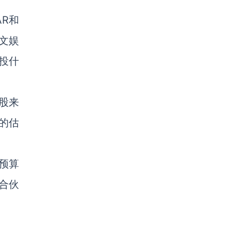
AR和
文娱
投什
股来
的估
预算
合伙