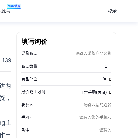
智能采购
登录
寻源宝
填写询价
139
达两
资，
g主
题作出