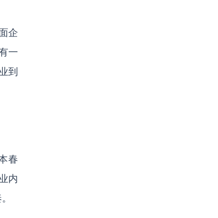
面企
有一
业到
本春
业内
奏。