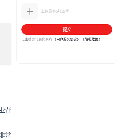
业背
非常