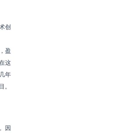
术创
，盈
在这
几年
目。
。因