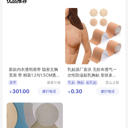
优品推荐
新款内衣透明肩带 隐形文胸
乳贴源厂直供 无纺布透气一
宽肩 带 精装1.2与1.5CM透明
次性防溢贴乳胸贴 形状多样
带厂 家
可定制
肩带
嘉善引领
乳贴
胸贴
贴乳贴
昆山义斯
服饰辅料
莱电子有
防溢乳贴
乳贴厂家
301.00
0.30
拨打电话
厂(普通
拨打电话
限公司
￥
￥
合伙)