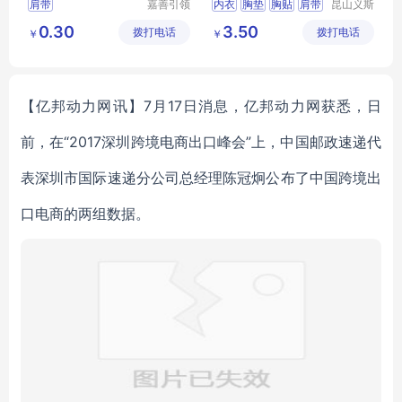
肩带
嘉善引领
内衣
胸垫
胸贴
肩带
昆山义斯
服饰辅料
莱电子有
吊袜带
0.30
3.50
拨打电话
厂(普通
拨打电话
限公司
￥
￥
合伙)
【亿邦动力网讯】7月17日消息，亿邦动力网获悉，日
前，在“2017深圳跨境电商出口峰会”上，中国邮政速递代
表深圳市国际速递分公司总经理陈冠炯公布了中国跨境出
口电商的两组数据。