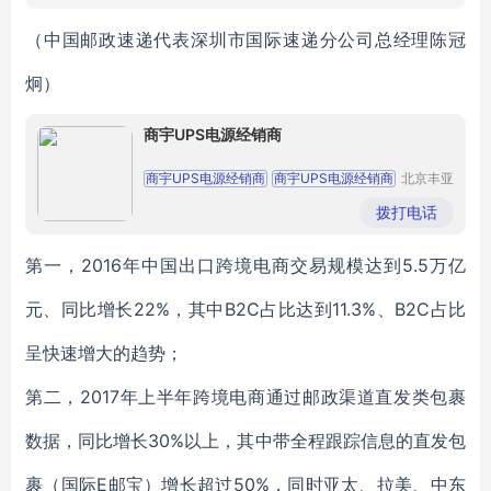
（中国邮政速递代表深圳市国际速递分公司总经理陈冠
炯）
商宇UPS电源经销商
商宇UPS电源经销商
商宇UPS电源经销商
北京丰亚
伟业科技
商宇UPS电源经销商
商宇UPS电源经销商
发展有限
拨打电话
公司
商宇UPS电源经销商
第一，2016年中国出口跨境电商交易规模达到5.5万亿
元、同比增长22%，其中B2C占比达到11.3%、B2C占比
呈快速增大的趋势；
第二，2017年上半年跨境电商通过邮政渠道直发类包裹
数据，同比增长30%以上，其中带全程跟踪信息的直发包
裹（国际E邮宝）增长超过50%，同时亚太、拉美、中东