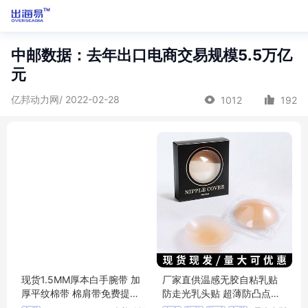
中邮数据：去年出口电商交易规模5.5万亿
元
亿邦动力网/ 2022-02-28
1012
192
现货1.5MM厚本白手腕带 加
厂家直供温感无胶自粘乳贴
厚平纹棉带 棉肩带免费提供
防走光乳头贴 超薄防凸点硅
样品
胶固态胸贴