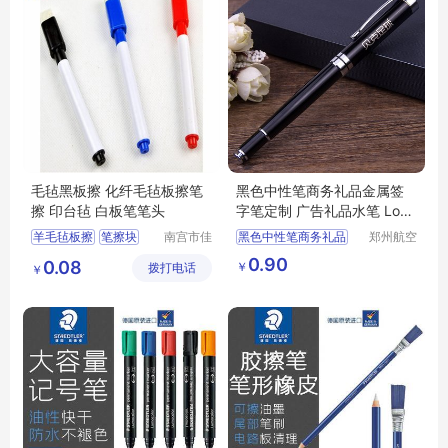
毛毡黑板擦 化纤毛毡板擦笔
黑色中性笔商务礼品金属签
擦 印台毡 白板笔笔头
字笔定制 广告礼品水笔 Logo
圆珠笔
羊毛毡板擦
笔擦块
南宫市佳
黑色中性笔商务礼品
郑州航空
通毛毡制
港区芙乐
毛毡笔擦
毛毡棉擦
金属签字笔定制
0.90
0.08
￥
拨打电话
品有限公
鑫日用百
￥
白板笔毛毡
广告礼品水笔
司
货店
Logo圆珠笔
日用百货