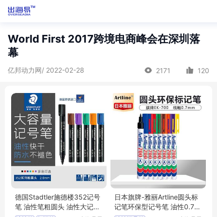
World First 2017跨境电商峰会在深圳落
幕
亿邦动力网/ 2022-02-28
2171
120
德国Stadtler施德楼352记号
日本旗牌-雅丽Artline圆头标
笔 油性笔粗圆头 油性大记号
记笔环保型记号笔 油性0.7m
笔2.0mm
m EK-700