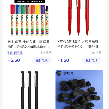
日本旗牌-雅丽Artline环保型
X齐心GP188黑 大容量磨砂
油性记号笔0.4m细线条记号
中性笔子弹头1.0mm商品批
笔EK-725
发
油性记号笔
上海品丞
山东桔品
商贸有限
贸易有限
细头记号笔
环保型
5.50
1.50
拨打电话
公司
拨打电话
公司
￥
￥