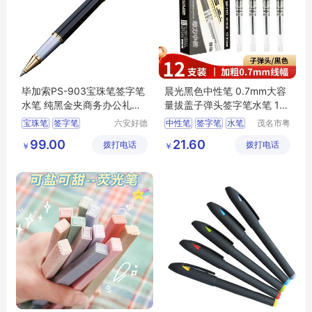
毕加索PS-903宝珠笔签字笔
晨光黑色中性笔 0.7mm大容
水笔 纯黑金夹商务办公礼品
量拔盖子弹头签字笔水笔 12
笔
支/盒GP1111
宝珠笔
签字笔
六安好德
中性笔
签字笔
水笔
茂名市粤
商贸有限
唯科技有
晨光
7mm
99.00
21.60
拨打电话
公司
拨打电话
限公司
￥
￥