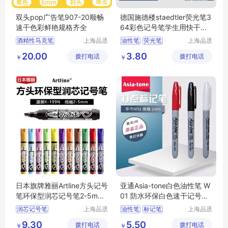
双头pop广告笔907-20顺畅
德国施德楼staedtler荧光笔3
速干色彩鲜艳规格齐全
64彩色记号笔学生用快干划
标记笔
酒精性马克笔
上海品丞
油性笔
荧光笔
上海品丞
商贸有限
商贸有限
双头水彩笔
广告笔
环保型记号笔
20.00
3.80
拨打电话
公司
拨打电话
公司
￥
￥
水彩笔
海报笔
日本旗牌雅丽Artline方头记号
亚通Asia-tone白色油性笔 W
笔环保型润芯记号笔2-5mm
01 防水环保白色速干记号笔
线幅K-199N
标记笔1MM
润芯记号笔
上海品丞
油性笔
标记笔
上海品丞
商贸有限
商贸有限
方头记号笔
环保型记号笔
9.30
5.50
拨打电话
公司
拨打电话
公司
￥
￥
环保型记号笔