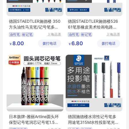
德国STAEDTLER施德楼 350
德国STAEDTLER施德楼526
方头油性马克笔/记号笔多色
61笔形橡皮美术绘画电路板
2.0-5.0mm
除锈擦墨水
油性笔
标记笔
上海品丞
油性笔
标记笔
上海品丞
商贸有限
商贸有限
环保型记号笔
环保型记号笔
8.00
6.80
拨打电话
公司
拨打电话
公司
￥
￥
日本旗牌-雅丽Artline圆头环
德国施德楼水溶性记号笔多
保型记号笔润芯记号笔1.5m
用途笔315M水性投影笔光盘
m K-177N
胶片