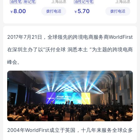
油性笔
标记笔
上海品丞
油性记号笔
上海品丞
商贸有限
商贸有限
环保型记号笔
圆头记号笔
环保型
8.00
5.70
拨打电话
公司
拨打电话
公司
￥
￥
2017年7月21日，全球领先的跨境电商服务商WorldFirst
在深圳主办了以“沃付全球 洞悉本土 ”为主题的跨境电商
峰会。
2004年WorldFirst成立于英国，十几年来服务全球众多