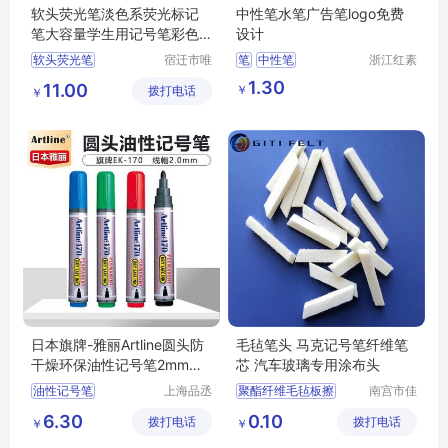
软头荧光笔淡色系荧光标记
中性笔水笔广告笔logo免费
笔大容量学生用记号笔彩色
设计
划重点做笔记
软头荧光笔
宿迁市唯
笔
中性笔
浙江红素
信尔贸易
实业有限
变色荧光笔
记号笔
1.30
11.00
￥
拨打电话
有限公司
公司
￥
荧光笔套装
按动荧光笔
日本旗牌-雅丽Artline圆头防
毛毡笔头 马克记号笔纤维笔
干燥环保油性记号笔2mm线
芯 汽车玻璃专用涂布头
幅 EK-170
油性记号笔
上海品丞
聚酯纤维毛毡板擦
南宫市佳
商贸有限
通毛毡制
圆头记号笔
制笔厂毛毡笔头
6.30
0.10
拨打电话
公司
拨打电话
品有限公
￥
￥
环保型记号笔
纤维笔头笔尖
司
文具笔擦