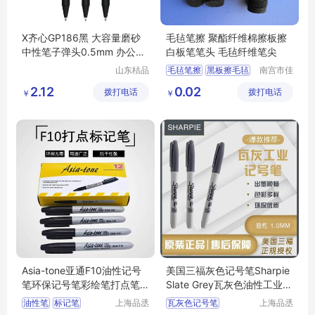
X齐心GP186黑 大容量磨砂
毛毡笔擦 聚酯纤维棉擦板擦
中性笔子弹头0.5mm 办公书
白板笔笔头 毛毡纤维笔尖
写流畅
山东桔品
毛毡笔擦
黑板擦毛毡
南宫市佳
贸易有限
通毛毡制
毛毡板擦
毛毡笔头
2.12
0.02
拨打电话
公司
拨打电话
品有限公
￥
￥
毛毡文具
司
Asia-tone亚通F10油性记号
美国三福灰色记号笔Sharpie
笔环保记号笔彩绘笔打点笔
Slate Grey瓦灰色油性工业记
标记笔1.0MM
号笔1MM
油性笔
标记笔
上海品丞
瓦灰色记号笔
上海品丞
商贸有限
商贸有限