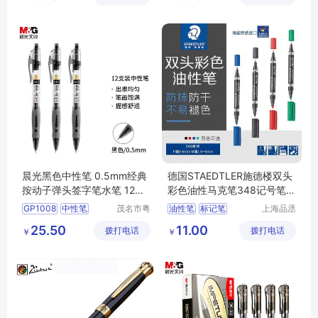
晨光黑色中性笔 0.5mm经典
德国STAEDTLER施德楼双头
按动子弹头签字笔水笔 12支/
彩色油性马克笔348记号笔工
盒GP1008
厂实验室用
GP1008
中性笔
茂名市粤
油性笔
标记笔
上海品丞
唯科技有
商贸有限
签字笔
晨光
水笔
环保型记号笔
25.50
11.00
拨打电话
限公司
拨打电话
公司
￥
￥