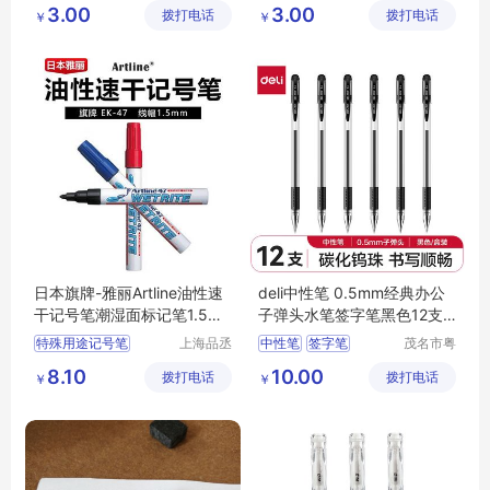
环保型记号笔
油性马克笔
标记笔
3.00
3.00
拨打电话
公司
拨打电话
公司
￥
￥
日本旗牌-雅丽Artline油性速
deli中性笔 0.5mm经典办公
干记号笔潮湿面标记笔1.5m
子弹头水笔签字笔黑色12支/
m圆头EK-47
盒6600ES
特殊用途记号笔
上海品丞
中性笔
签字笔
茂名市粤
商贸有限
唯科技有
油性记号笔
6600ES
得力中性笔
8.10
10.00
拨打电话
公司
拨打电话
限公司
￥
￥
环保型记号笔
水笔