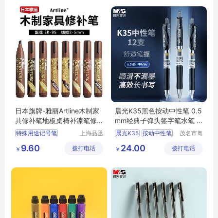
日本旗牌-雅丽Artline木制家
晨光K35黑色按动中性笔 0.5
具修补笔地板桌椅补漆笔修
mm经典子弹头签字笔水笔 1
复笔EK-95
2支/盒
特殊用途记号笔
上海品丞
晨光K35
按动中性笔
茂名市粤
商贸有限
唯科技有
木制家具修补笔
中性笔
签字笔
水笔
9.60
24.00
拨打电话
公司
拨打电话
限公司
￥
￥
环保型记号笔