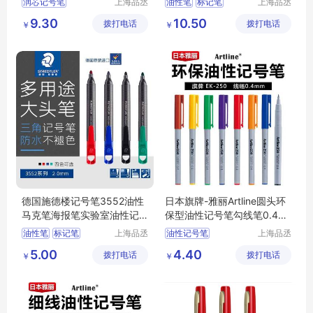
润芯记号笔
上海品丞
油性笔
标记笔
上海品丞
商贸有限
商贸有限
圆头记号笔
环保型记号笔
9.30
10.50
拨打电话
公司
拨打电话
公司
￥
￥
环保型记号笔
德国施德楼记号笔3552油性
日本旗牌-雅丽Artline圆头环
马克笔海报笔实验室油性记
保型油性记号笔勾线笔0.4m
号笔2.0mm
EK-250
油性笔
标记笔
上海品丞
油性记号笔
上海品丞
商贸有限
商贸有限
环保型记号笔
圆头记号笔
环保型
5.00
4.40
拨打电话
公司
拨打电话
公司
￥
￥