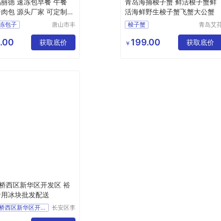
福丽德 速冻包早餐 午餐
青岛海捕梭子蟹 鲜活梭子蟹鲜
酱肉包 源头厂家 可定制
活海鲜野生梭子蟹飞蟹大公蟹
冻包子
唐山市丰
梭子蟹
青岛艾
南区福丽
特工贸
肉包
青岛海捕梭子蟹
德速冻食
限公司
.00
199.00
餐包子
获取底价
野生梭子蟹
获取底价
￥
品厂
冻包子批发
梭子蟹飞蟹大公蟹
子批发
梭子蟹批发
桥西区新华区开发区 裕
食用冰块批发配送
长安区桥西区新华区开发区
长安区李
章桶装水