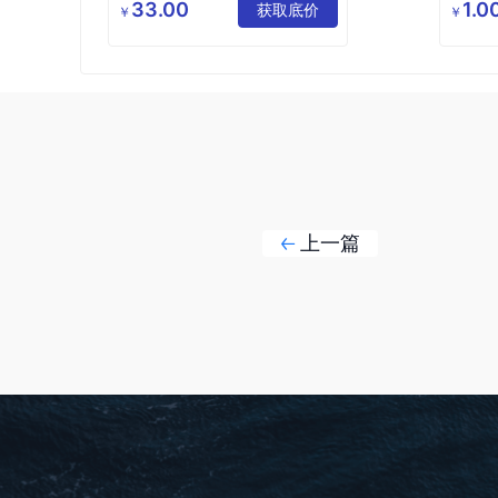
理有限公
33.00
1.0
速冻食品价格
获取底价
￥
￥
司
广式早点批发
广州茶楼小吃
上一篇