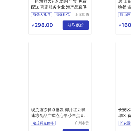
一统海鲜大礼包团购 年货 免费
唐 山
配送 商家服务专业 海产品直供
晚餐 
发货快
海鲜大礼包
海鲜礼包
上海库腾
唐山速
实业有限
海鲜团购
海鲜券
唐山酱
公司
298.00
160
获取底价
唐山早
￥
￥
唐山速
唐山包
现货速冻糕点批发 椰汁红豆糕
长安区
速冻食品广式点心早茶早点直销
华区 
价格 广州茶楼点心小吃
速冻糕点价格
广州市贡
包餐饮管
速冻糕点批发