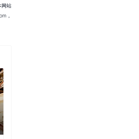
本网站
om，