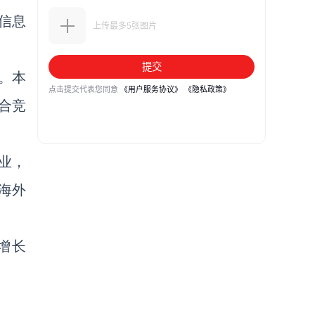
信息
。本
合竞
业，
海外
增长