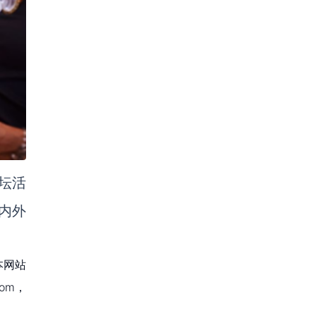
论坛活
内外
本网站
om，