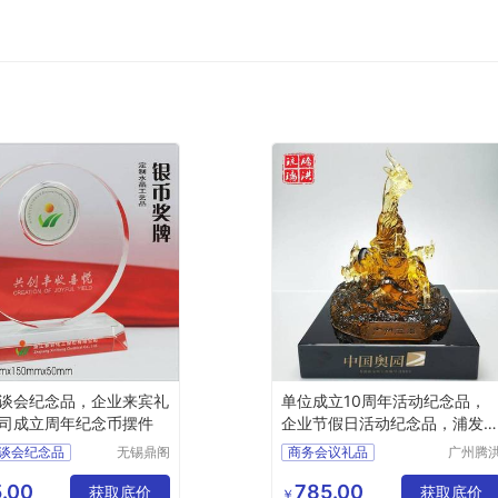
谈会纪念品，企业来宾礼
单位成立10周年活动纪念品，
司成立周年纪念币摆件
企业节假日活动纪念品，浦发
行年终董事会礼品
谈会纪念品
无锡鼎阁
商务会议礼品
广州腾
工艺品有
工艺品
宾礼品
年终董事会礼品
限公司
限公司
.00
785.00
年纪念币摆件
获取底价
会礼品
获取底价
￥