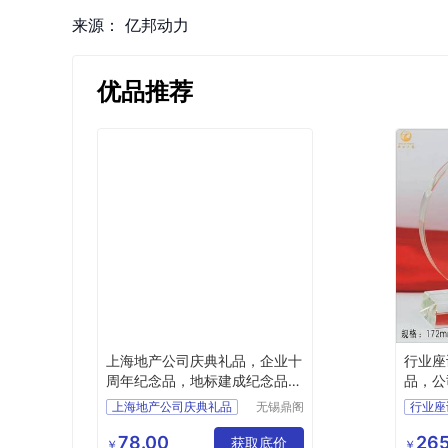
来源：
亿邦动力
优品推荐
上海地产公司庆典礼品，企业十
行业座
周年纪念品，地标建成纪念品，
品，公
上海商会成立纪念品
上海地产公司庆典礼品
无锡鼎阁
行业座
工艺品有
企业十周年纪念品
企业来
限公司
78.00
265
地标建成纪念品
获取底价
公司周
￥
￥