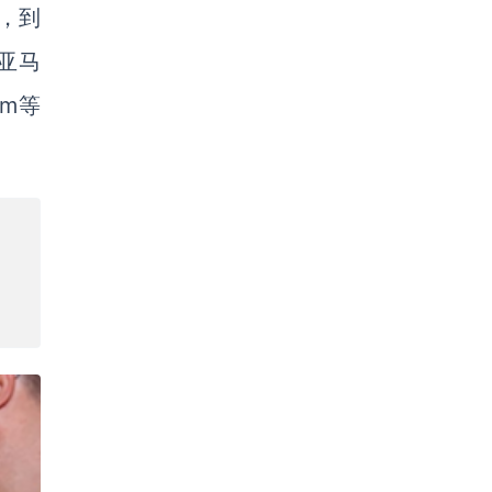
，到
亚马
tm等