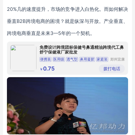
20%几的速度提升，市场的竞争进入白热化。而如何解决
垂直B2B跨境电商的困境？就是纵深与开放。产业垂直、
跨境电商垂直是未来3—5年的一个契机。
免费设计跨境团标保健号鼻通精油跨境代工鼻
舒宁保健液厂家批发
便携装
医用级
透气型
鼻用凝胶
家庭装
郑州宜康
赛亿生物
科技有限
0.75
拨打电话
￥
公司