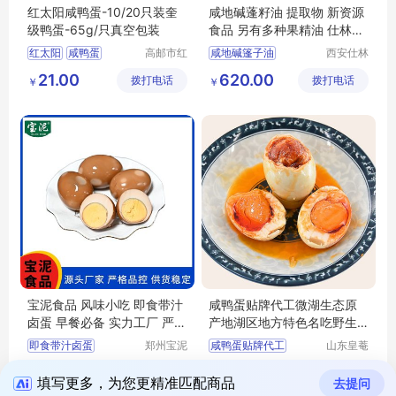
红太阳咸鸭蛋-10/20只装奎
咸地碱蓬籽油 提取物 新资源
级鸭蛋-65g/只真空包装
食品 另有多种果精油 仕林生
物
红太阳
咸鸭蛋
高邮市红
咸地碱篷子油
西安仕林
太阳食品
生物科技
红太阳咸鸭蛋
21.00
620.00
拨打电话
有限公司
拨打电话
有限公司
￥
￥
奎级鸭蛋
鸭蛋真空包装
宝泥食品 风味小吃 即食带汁
咸鸭蛋贴牌代工微湖生态原
卤蛋 早餐必备 实力工厂 严格
产地湖区地方特色名吃野生
品控
水域商超礼品
即食带汁卤蛋
郑州宝泥
咸鸭蛋贴牌代工
山东皇菴
食品有限
堂药业有
带汁卤蛋
微山湖生态原产地湖区地方特色名吃野生水域商超礼品
13.00
1.00
拨打电话
公司
拨打电话
限公司
￥
￥
填写更多，为您更精准匹配商品
去提问