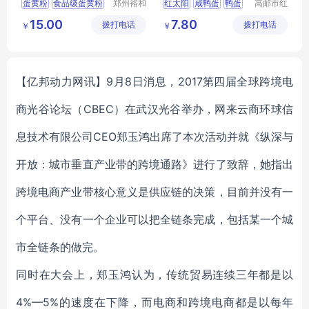
蛋黄粉
食品级蛋黄粉
郑州裕和
红太阳
咸鸭蛋
鸭蛋
高邮市红
食品添加
太阳食品
蛋黄粉可售地
红太阳咸鸭蛋
15.00
7.80
拨打电话
剂有限公
拨打电话
有限公司
￥
￥
蛋黄粉厂家
真空包装鸭蛋
司
【亿邦动力网讯】9月8日消息，2017第四届全球跨境电
商光谷论坛（CBEC）在武汉光谷举办，网来云商环球信
息技术有限公司CEO郑玉鸿出席了本次活动并就《纵深与
开放：城市垂直产业带的跨境通路》进行了致辞，她指出
跨境电商产业带核心意义是供应链的决策，目前并没有一
个平台、没有一个企业可以把全链条完成，包括某一个城
市全链条的做完。
同时在大会上，
郑玉鸿认为，传统贸易连续三年都是以
4%—5%的速度在下降，而电商和跨境电商都是以每年