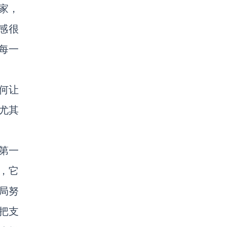
家，
感很
每一
如何让
尤其
第一
，它
局努
把支