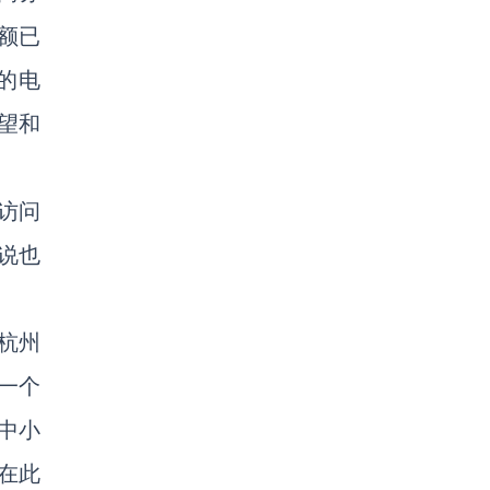
易额已
的电
望和
次访问
说也
杭州
一个
中小
在此