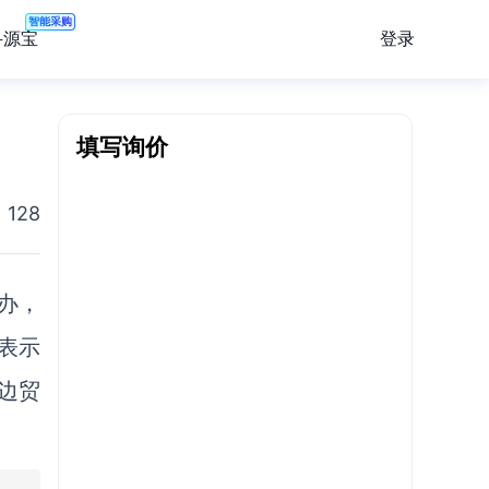
智能采购
登录
寻源宝
填写询价
128
办，
表示
边贸