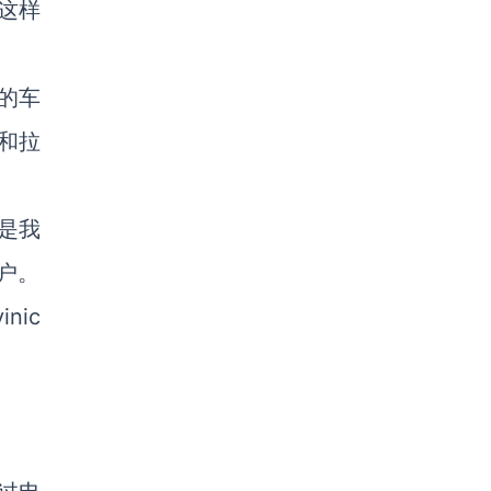
这样
的车
和拉
是我
户。
nic