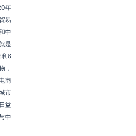
0年
贸易
和中
就是
利6
物，
电商
汉城市
日益
与中