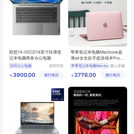
联想14-0SCD14英寸轻薄笔
苹果笔记本电脑Macbook超
记本电脑商务办公电脑
薄air女生款手提游戏本Pro商
务办公学生
深圳办公电脑
深圳市佰
苹果笔记本电脑Macbo
颍上卓越
特尚达科
电子商务
笔记本电脑
3900.00
3776.00
拨打电话
技有限公
拨打电话
有限公司
￥
￥
笔记本办公电脑
司
深圳笔记本电脑
笔记本电脑采购