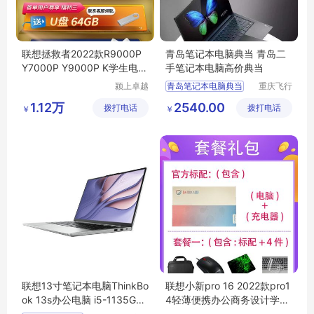
联想拯救者2022款R9000P
青岛笔记本电脑典当 青岛二
Y7000P Y9000P K学生电竞
手笔记本电脑高价典当
游戏笔记本电脑
颍上卓越
青岛笔记本电脑典当
重庆飞行
电子商务
马科技有
1.12万
2540.00
拨打电话
有限公司
拨打电话
限公司
￥
￥
联想13寸笔记本电脑ThinkBo
联想小新pro 16 2022款pro1
ok 13s办公电脑 i5-1135G7
4轻薄便携办公商务设计学生
保修正品保证
笔记本电脑