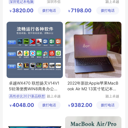
深圳笔记本电脑
深圳市佰
颍上卓越
特尚达科
电子商务
正品行货
3820.00
7198.00
拨打电话
技有限公
拨打电话
有限公司
￥
￥
办公笔记本电脑
司
商用办公电脑
公司笔记本电脑
卓越WX470 联想扬天V14V1
2022年新款Apple苹果MacB
5轻薄便携WIN8商务办公学
ook Air M2 13英寸笔记本电
生游戏本
脑教育优惠M1
高性价比2021新品联想
颍上卓越
颍上卓越
电子商务
电子商务
4048.00
9382.00
拨打电话
有限公司
拨打电话
有限公司
￥
￥