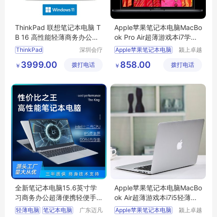
ThinkPad 联想笔记本电脑 T
Apple苹果笔记本电脑MacBo
B 16 高性能轻薄商务办公设
ok Pro Air超薄游戏本i7学生2
计师 学生游戏本
021新款
ThinkPad
深圳会疗
Apple苹果笔记本电脑
颍上卓越
科技有限
电子商务
联想笔记本电脑质保两年
3999.00
858.00
拨打电话
公司
拨打电话
有限公司
￥
￥
Ultra5
7
9处理器
联想全性能笔记本
制图显卡
全新笔记本电脑15.6英寸学
Apple苹果笔记本电脑MacBo
习商务办公超薄便携轻便手
ok Air超薄游戏本i7i5轻薄便
提电脑定制
携学生pro
轻薄电脑
笔记本电脑
广东迈凡
Apple苹果笔记本电脑
颍上卓越