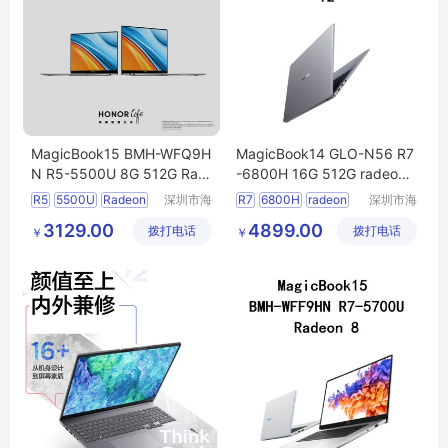
MagicBook15 BMH-WFQ9H
MagicBook14 GLO-N56 R7
N R5-5500U 8G 512G Rad
-6800H 16G 512G radeon
eon 7 15笔记本电脑可议价
680m 12 14笔记本电脑
R5
5500U
Radeon
深圳市海
R7
6800H
radeon
深圳市海
东清电子
东清电子
7
680m
12
3129.00
4899.00
拨打电话
有限公司
拨打电话
有限公司
￥
￥