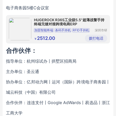
电子商务园5楼C会议室
HUGEROCK R36S工业级5.5"超薄战警手持
终端无缝对接跨境电商ERP
加固智能终端
条码手持机
RFID手持机
深圳市研
博创科技
PDA
NFC
有限公司
2512.00
拨打电话
￥
合作伙伴：
指导单位：杭州综试办丨拱墅区招商局
主办单位：圣云通
协办单位：亿邦动力网丨运河（国际）跨境电子商务园丨
城云科技（中国）有限公司
合作伙伴：连连支付丨Google AdWards丨易选品丨浙江
工商大学