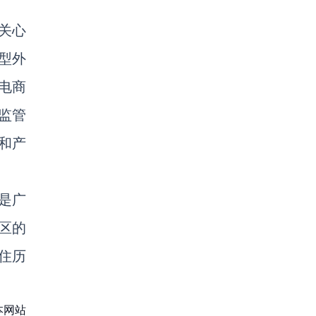
关心
型外
电商
监管
和产
是广
区的
住历
本网站