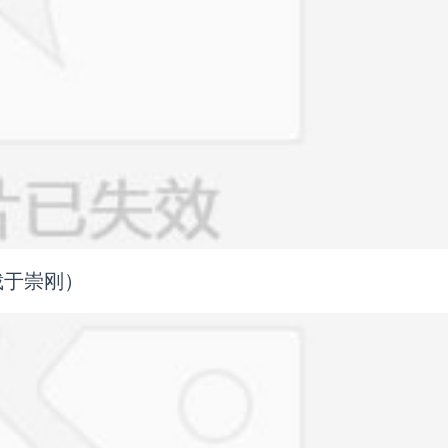
裁于崇刚）