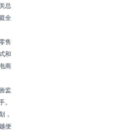
关总
庭全
零售
式和
电商
验监
手。
划，
越便