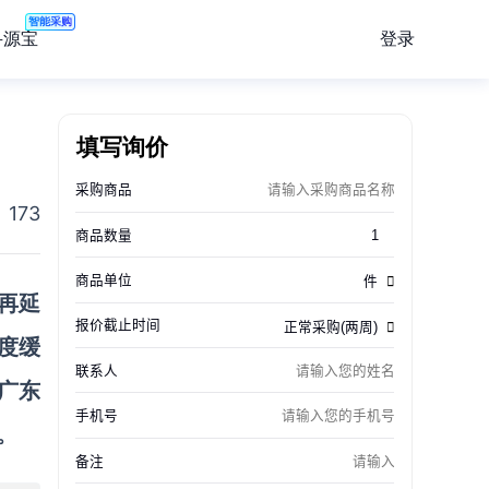
智能采购
登录
寻源宝
填写询价
173
再延
度缓
广东
。