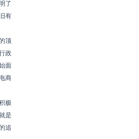
明了
旧有
的顶
行政
始面
电商
积极
就是
的追