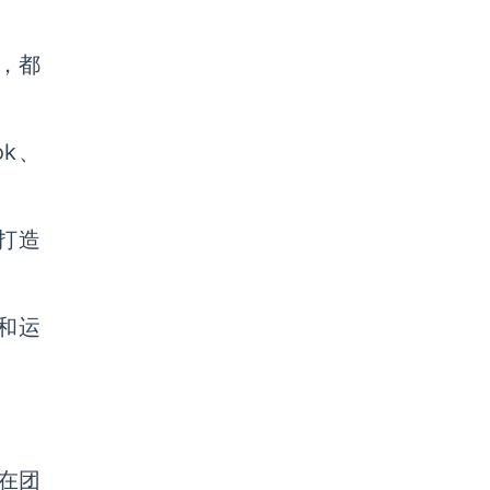
，都
ok、
打造
和运
在团