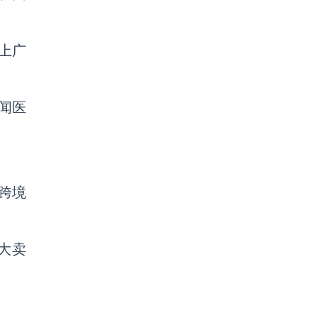
上广
闻医
跨境
大卖