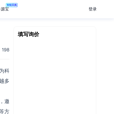
智能采购
登录
寻源宝
填写询价
198
为科
来越多
》，邀
等方