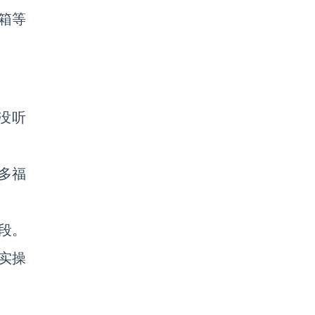
箱等
没听
多福
段。
实操