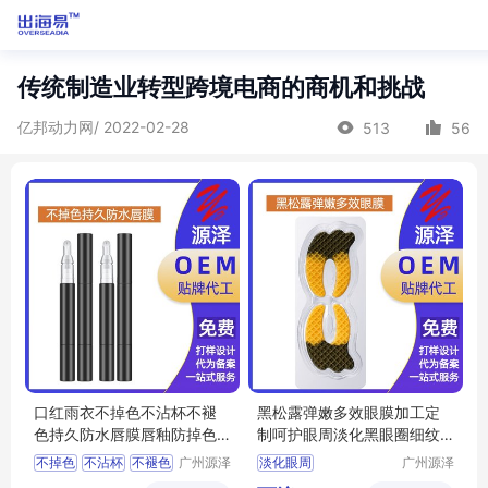
传统制造业转型跨境电商的商机和挑战
亿邦动力网/ 2022-02-28
513
56
口红雨衣不掉色不沾杯不褪
黑松露弹嫩多效眼膜加工定
色持久防水唇膜唇釉防掉色O
制呵护眼周淡化黑眼圈细纹
EM定做
多效眼 膜oem
不掉色
不沾杯
不褪色
广州源泽
淡化眼周
广州源泽
药业有限
药业有限
持久防水